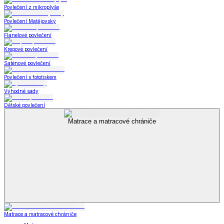
Povlečení z mikroplyše
Povlečení Matějovský
Flanelové povlečení
Krepové povlečení
Saténové povlečení
Povlečení s fototiskem
Výhodné sady
Dětské povlečení
Matrace a matracové chrániče
Matrace a matracové chrániče