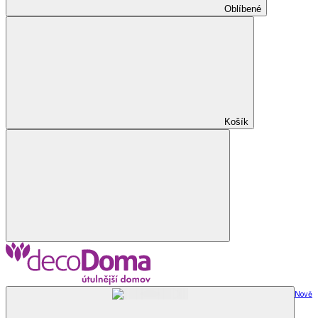
Oblíbené
Košík
Nově