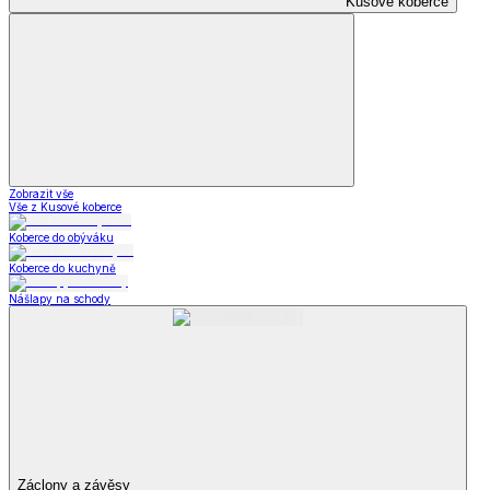
Kusové koberce
Zobrazit vše
Vše z Kusové koberce
Koberce do obýváku
Koberce do kuchyně
Nášlapy na schody
Záclony a závěsy