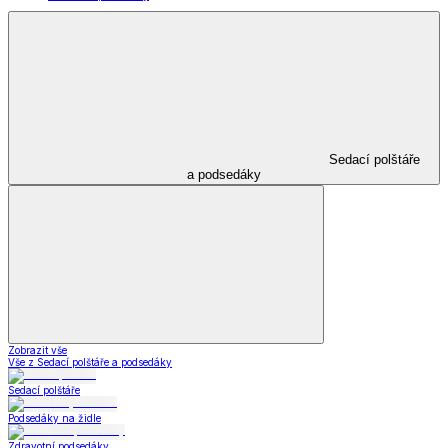
Sedací polštáře
a podsedáky
Zobrazit vše
Vše z Sedací polštáře a podsedáky
Sedací polštáře
Podsedáky na židle
Zdravotní podsedáky