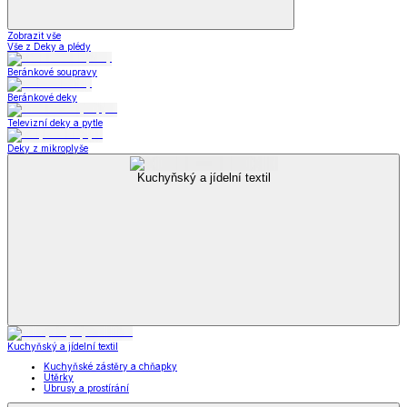
Zobrazit vše
Vše z Deky a plédy
Beránkové soupravy
Beránkové deky
Televizní deky a pytle
Deky z mikroplyše
Kuchyňský a jídelní textil
Kuchyňský a jídelní textil
Kuchyňské zástěry a chňapky
Utěrky
Ubrusy a prostírání