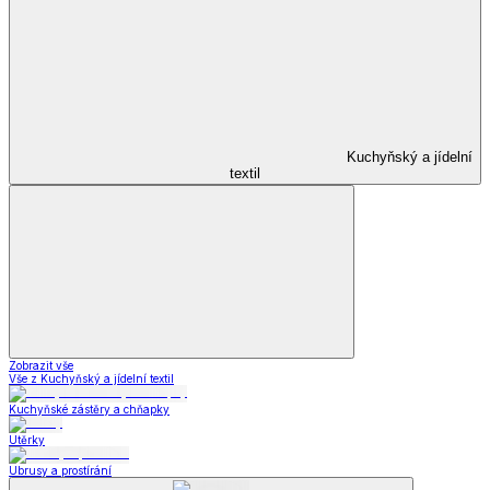
Kuchyňský a jídelní
textil
Zobrazit vše
Vše z Kuchyňský a jídelní textil
Kuchyňské zástěry a chňapky
Utěrky
Ubrusy a prostírání