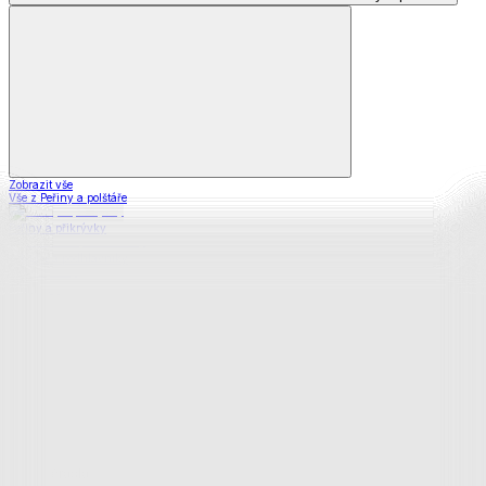
Zobrazit vše
Vše z Peřiny a polštáře
Peřiny a přikrývky
Polštáře a podhlavníky
Soupravy
Prostěradla