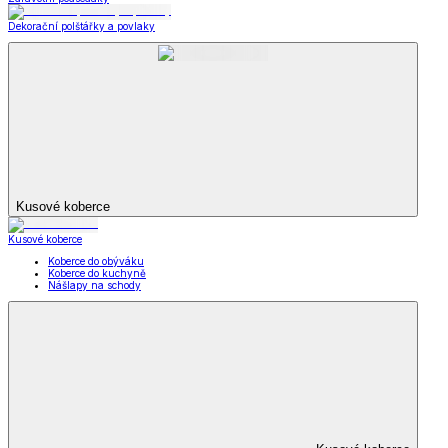
Dekorační polštářky a povlaky
Kusové koberce
Kusové koberce
Koberce do obýváku
Koberce do kuchyně
Nášlapy na schody