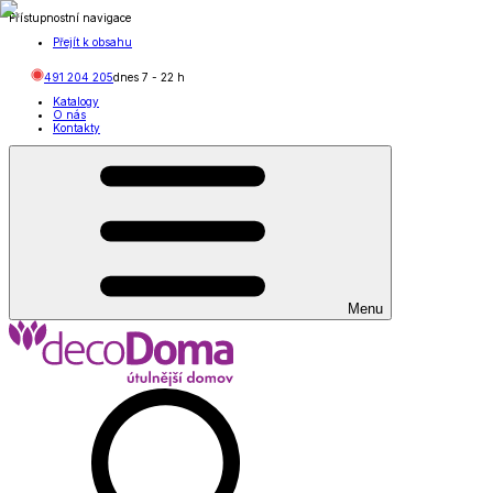
Přístupnostní navigace
Přejít k obsahu
491 204 205
dnes
7
-
22
h
Katalogy
O nás
Kontakty
Menu