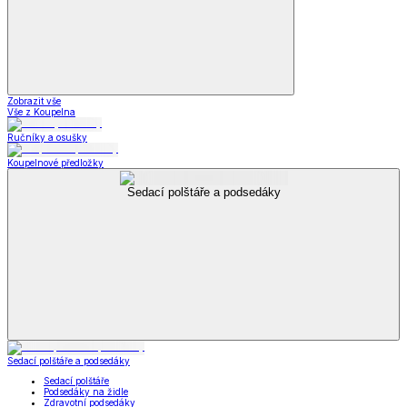
Zobrazit vše
Vše z Koupelna
Ručníky a osušky
Koupelnové předložky
Sedací polštáře a podsedáky
Sedací polštáře a podsedáky
Sedací polštáře
Podsedáky na židle
Zdravotní podsedáky