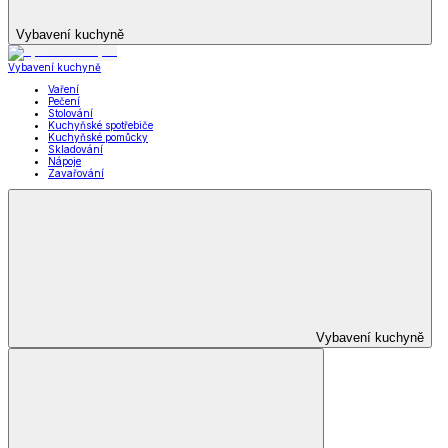
Vybavení kuchyně
Vybavení kuchyně
Vaření
Pečení
Stolování
Kuchyňské spotřebiče
Kuchyňské pomůcky
Skladování
Nápoje
Zavařování
Vybavení kuchyně