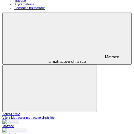
Matrace
Krycí matrace
Chrániče na matrace
Matrace
a matracové chrániče
Zobrazit vše
Vše z Matrace a matracové chrániče
Matrace