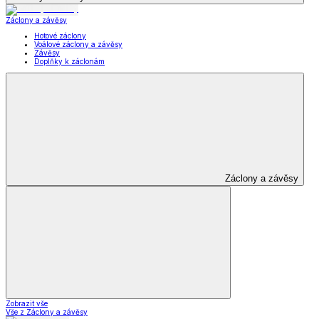
Záclony a závěsy
Hotové záclony
Voálové záclony a závěsy
Závěsy
Doplňky k záclonám
Záclony a závěsy
Zobrazit vše
Vše z Záclony a závěsy