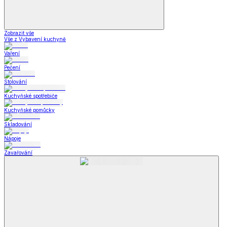
Zobrazit vše
Vše z Vybavení kuchyně
Vaření
Pečení
Stolování
Kuchyňské spotřebiče
Kuchyňské pomůcky
Skladování
Nápoje
Zavařování