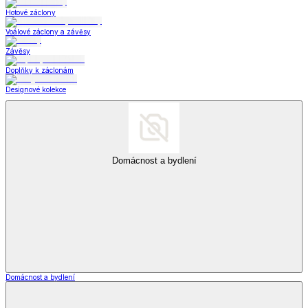
Hotové záclony
Voálové záclony a závěsy
Závěsy
Doplňky k záclonám
Designové kolekce
Domácnost a bydlení
Domácnost a bydlení