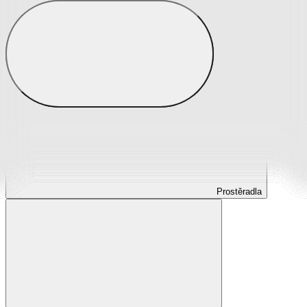
Prostěradla
Prostěradla z mikroplyše
Prostěradla froté
Prostěradla jersey
Prostěradla s elastanem
Prostěradla plátěná
Prostěradla nepropustná
Prostěradla dětská
Prostěradla