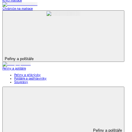
Krycí matrace
Chrániče na matrace
Peřiny a polštáře
Peřiny a polštáře
Peřiny a přikrývky
Polštáře a podhlavníky
Soupravy
Peřiny a polštáře