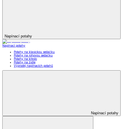
Napínací potahy
Napínací potahy
Potahy na klasickou sedačku
Potahy na rohovou sedačku
Potahy na křeslo
Potahy na židle
Výprodej napínacích potahů
Napínací potahy