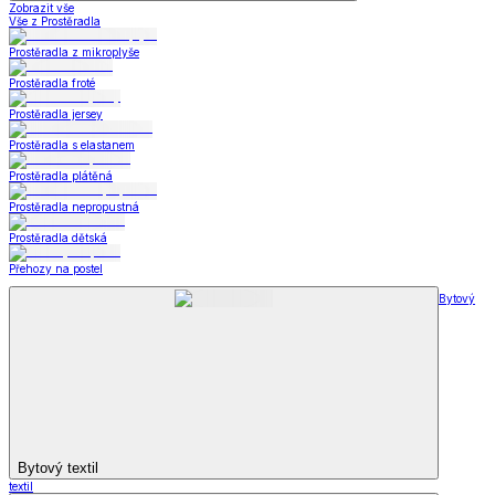
Zobrazit vše
Vše z Prostěradla
Prostěradla z mikroplyše
Prostěradla froté
Prostěradla jersey
Prostěradla s elastanem
Prostěradla plátěná
Prostěradla nepropustná
Prostěradla dětská
Přehozy na postel
Bytový
Bytový textil
textil