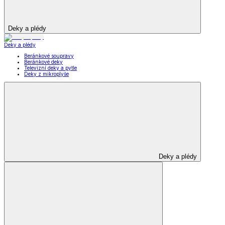
Deky a plédy
Deky a plédy
Beránkové soupravy
Beránkové deky
Televizní deky a pytle
Deky z mikroplyše
Deky a plédy