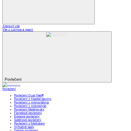
Zobrazit vše
Vše z Ložnice a spaní
Povlečení
Povlečení
Povlečení Dual Feel®
Povlečení z hladké bavlny
Povlečení z mikrovlákna
Povlečení z mikroplyše
Povlečení Matějovský
Flanelové povlečení
Krepové povlečení
Saténové povlečení
Povlečení s fototiskem
Výhodné sady
Dětské povlečení