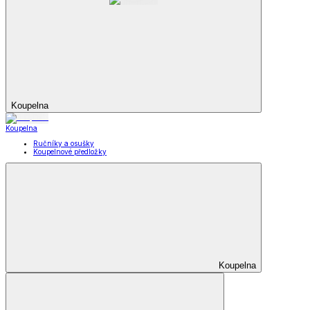
Koupelna
Koupelna
Ručníky a osušky
Koupelnové předložky
Koupelna