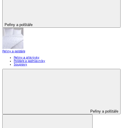
Peřiny a polštáře
Peřiny a polštáře
Peřiny a přikrývky
Polštáře a podhlavníky
Soupravy
Peřiny a polštáře