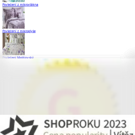
Povlečení z mikrovlákna
Povlečení z mikroplyše
Povlečení Matějovský
Flanelové povlečení
Saténové povlečení