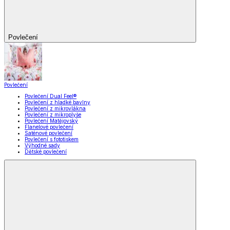
Povlečení
Povlečení
Povlečení Dual Feel®
Povlečení z hladké bavlny
Povlečení z mikrovlákna
Povlečení z mikroplyše
Povlečení Matějovský
Flanelové povlečení
Saténové povlečení
Povlečení s fototiskem
Výhodné sady
Dětské povlečení