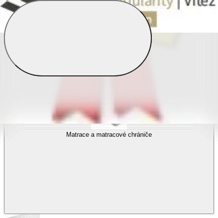
Povlečení s fototiskem
Výhodné sady
Dětské povlečení
Matrace a matracové chrániče