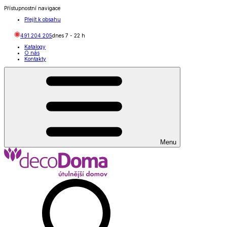
Přístupnostní navigace
Přejít k obsahu
491 204 205
dnes
7
-
22
h
Katalogy
O nás
Kontakty
Menu