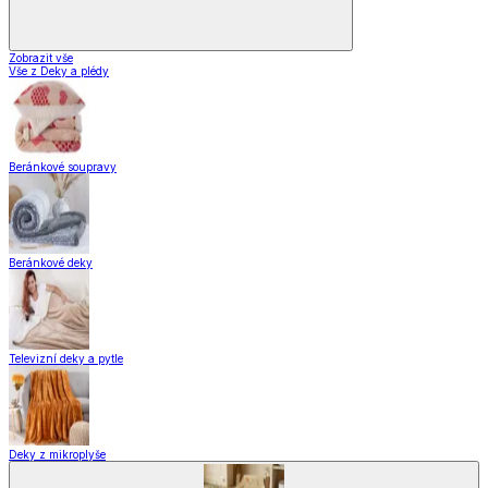
Zobrazit vše
Vše z Deky a plédy
Beránkové soupravy
Beránkové deky
Televizní deky a pytle
Deky z mikroplyše