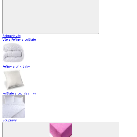
Zobrazit vše
Vše z Peřiny a polštáře
Peřiny a přikrývky
Polštáře a podhlavníky
Soupravy