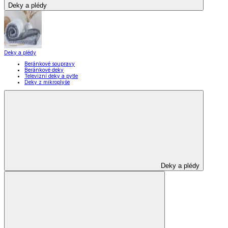
Deky a plédy
Deky a plédy
Beránkové soupravy
Beránkové deky
Televizní deky a pytle
Deky z mikroplyše
Deky a plédy