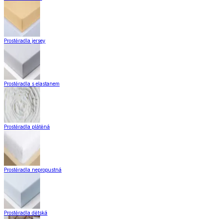
Prostěradla jersey
Prostěradla s elastanem
Prostěradla plátěná
Prostěradla nepropustná
Prostěradla dětská