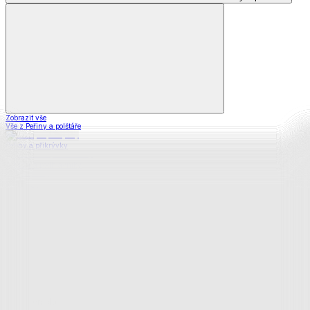
Zobrazit vše
Vše z Peřiny a polštáře
Peřiny a přikrývky
Polštáře a podhlavníky
Soupravy
Prostěradla