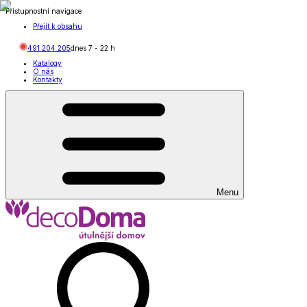
Přístupnostní navigace
Přejít k obsahu
491 204 205
dnes
7
-
22
h
Katalogy
O nás
Kontakty
Menu