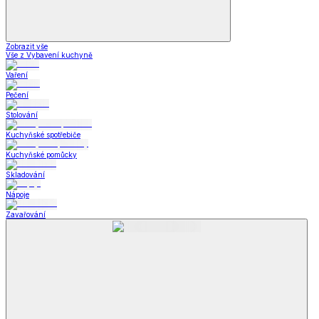
Zobrazit vše
Vše z Vybavení kuchyně
Vaření
Pečení
Stolování
Kuchyňské spotřebiče
Kuchyňské pomůcky
Skladování
Nápoje
Zavařování