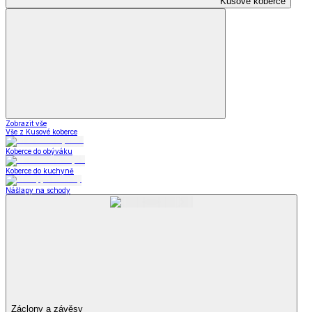
Kusové koberce
Zobrazit vše
Vše z Kusové koberce
Koberce do obýváku
Koberce do kuchyně
Nášlapy na schody
Záclony a závěsy