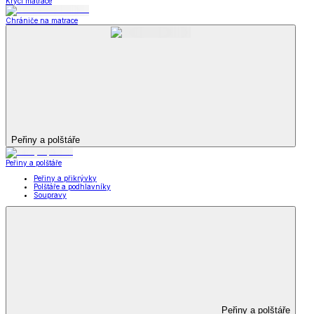
Krycí matrace
Chrániče na matrace
Peřiny a polštáře
Peřiny a polštáře
Peřiny a přikrývky
Polštáře a podhlavníky
Soupravy
Peřiny a polštáře