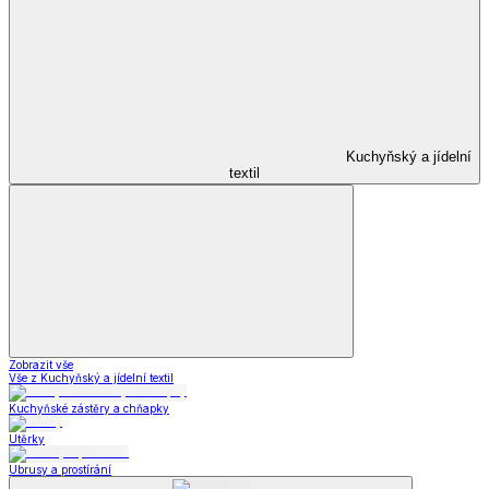
Kuchyňský a jídelní
textil
Zobrazit vše
Vše z Kuchyňský a jídelní textil
Kuchyňské zástěry a chňapky
Utěrky
Ubrusy a prostírání