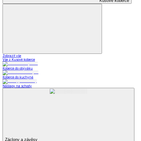
Kusové koberce
Zobrazit vše
Vše z Kusové koberce
Koberce do obýváku
Koberce do kuchyně
Nášlapy na schody
Záclony a závěsy