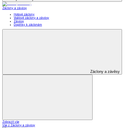
Záclony a závěsy
Hotové záclony
Voálové záclony a závěsy
Závěsy
Doplňky k záclonám
Záclony a závěsy
Zobrazit vše
Vše z Záclony a závěsy