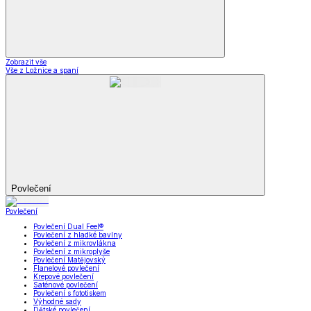
Zobrazit vše
Vše z Ložnice a spaní
Povlečení
Povlečení
Povlečení Dual Feel®
Povlečení z hladké bavlny
Povlečení z mikrovlákna
Povlečení z mikroplyše
Povlečení Matějovský
Flanelové povlečení
Krepové povlečení
Saténové povlečení
Povlečení s fototiskem
Výhodné sady
Dětské povlečení