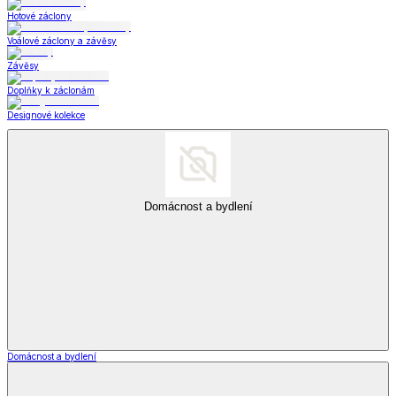
Hotové záclony
Voálové záclony a závěsy
Závěsy
Doplňky k záclonám
Designové kolekce
Domácnost a bydlení
Domácnost a bydlení