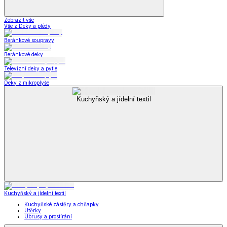
Zobrazit vše
Vše z Deky a plédy
Beránkové soupravy
Beránkové deky
Televizní deky a pytle
Deky z mikroplyše
Kuchyňský a jídelní textil
Kuchyňský a jídelní textil
Kuchyňské zástěry a chňapky
Utěrky
Ubrusy a prostírání