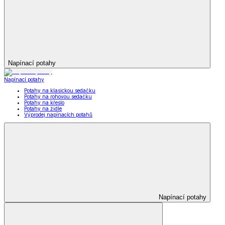
Napínací potahy
Napínací potahy
Potahy na klasickou sedačku
Potahy na rohovou sedačku
Potahy na křeslo
Potahy na židle
Výprodej napínacích potahů
Napínací potahy