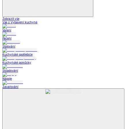
Zobrazit vše
Vše z Vybavení kuchyně
Vaření
Pečení
Stolování
Kuchyňské spotřebiče
Kuchyňské pomůcky
Skladování
Nápoje
Zavařování