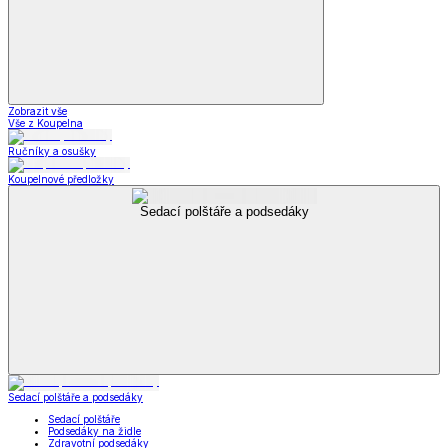
Zobrazit vše
Vše z Koupelna
Ručníky a osušky
Koupelnové předložky
Sedací polštáře a podsedáky
Sedací polštáře a podsedáky
Sedací polštáře
Podsedáky na židle
Zdravotní podsedáky