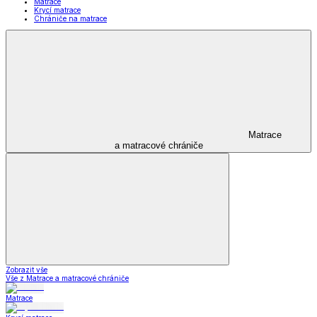
Matrace
Krycí matrace
Chrániče na matrace
Matrace
a matracové chrániče
Zobrazit vše
Vše z Matrace a matracové chrániče
Matrace