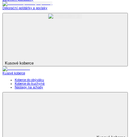
Dekorační polštářky a povlaky
Kusové koberce
Kusové koberce
Koberce do obýváku
Koberce do kuchyně
Nášlapy na schody