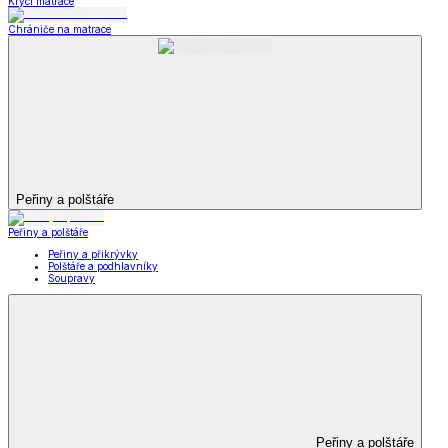
Krycí matrace
Chrániče na matrace
Peřiny a polštáře
Peřiny a polštáře
Peřiny a přikrývky
Polštáře a podhlavníky
Soupravy
Peřiny a polštáře