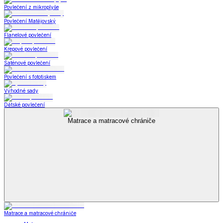
Povlečení z mikroplyše
Povlečení Matějovský
Flanelové povlečení
Krepové povlečení
Saténové povlečení
Povlečení s fototiskem
Výhodné sady
Dětské povlečení
Matrace a matracové chrániče
Matrace a matracové chrániče