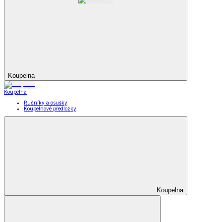
Koupelna
Koupelna
Ručníky a osušky
Koupelnové předložky
Koupelna