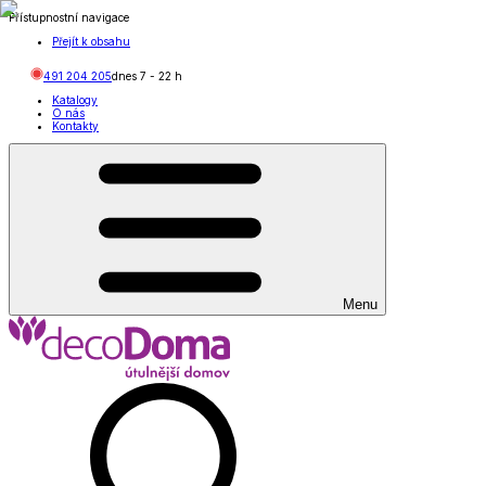
Přístupnostní navigace
Přejít k obsahu
491 204 205
dnes
7
-
22
h
Katalogy
O nás
Kontakty
Menu