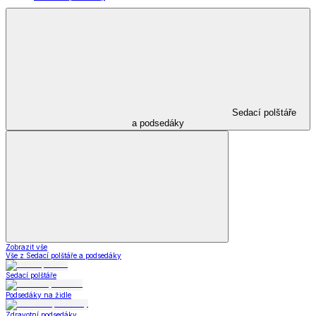
Sedací polštáře
a podsedáky
Zobrazit vše
Vše z Sedací polštáře a podsedáky
Sedací polštáře
Podsedáky na židle
Zdravotní podsedáky