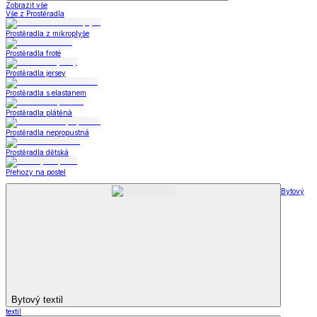
Zobrazit vše
Vše z Prostěradla
Prostěradla z mikroplyše
Prostěradla froté
Prostěradla jersey
Prostěradla s elastanem
Prostěradla plátěná
Prostěradla nepropustná
Prostěradla dětská
Přehozy na postel
Bytový
Bytový textil
textil