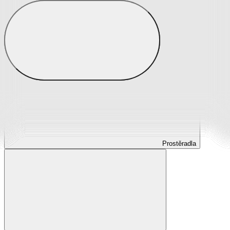
Prostěradla
Prostěradla z mikroplyše
Prostěradla froté
Prostěradla jersey
Prostěradla s elastanem
Prostěradla plátěná
Prostěradla nepropustná
Prostěradla dětská
Prostěradla