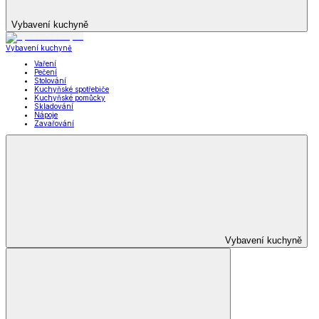
Vybavení kuchyně
Vybavení kuchyně
Vaření
Pečení
Stolování
Kuchyňské spotřebiče
Kuchyňské pomůcky
Skladování
Nápoje
Zavařování
Vybavení kuchyně