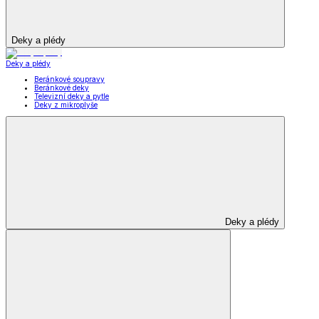
Deky a plédy
Deky a plédy
Beránkové soupravy
Beránkové deky
Televizní deky a pytle
Deky z mikroplyše
Deky a plédy