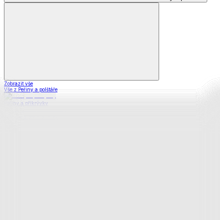
Zobrazit vše
Vše z Peřiny a polštáře
Peřiny a přikrývky
Polštáře a podhlavníky
Soupravy
Prostěradla