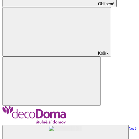
Oblíbené
Košík
Nově