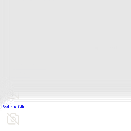
Matrace a matracové chrániče
Matrace a matracové chrániče
Matrace
Krycí matrace
Chrániče na matrace
Matrace a matracové c
Zobrazit vše
Vše z Matrace a matracové chrániče
Matrace
Krycí matrace
Chrániče na matrace