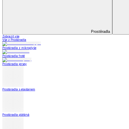
Koupelna
Koupelna
Ručníky a osušky
Koupelnové předložky
Koupelna
Zobrazit vše
Vše z Koupelna
Ručníky a osušky
Koupelnové předložky