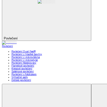
Soupravy
Prostěradla
Prostěradla
Prostěradla z mikroplyše
Prostěradla froté
Prostěradla jersey
Prostěradla s elastanem
Prostěradla plátěná
Prostěradla nepropustná
Prostěradla dětská