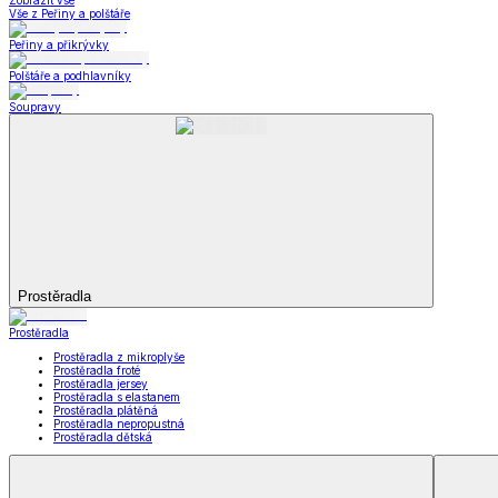
Kuchyňský a jídelní textil
Kuchyňský a jídelní textil
Kuchyňské zástěry a chňapky
Utěrky
Ubrusy a prostírání
Kuchyňský a jídelní tex
Zobrazit vše
Vše z Kuchyňský a jídelní textil
Kuchyňské zástěry a chňapky
Utěrky
Ubrusy a prostírání