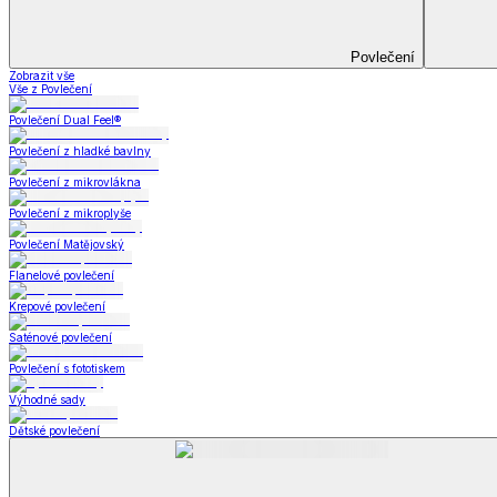
Prostěradla
Zobrazit vše
Vše z Prostěradla
Prostěradla z mikroplyše
Prostěradla froté
Prostěradla jersey
Prostěradla s elastanem
Prostěradla plátěná
Prostěradla nepropustná
Prostěradla dětská
Přehozy na postel
Bytový text