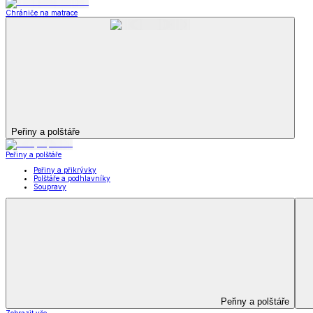
Televizní deky a pytle
Deky z mikroplyše
Deky a plédy
Zobrazit vše
Vše z Deky a plédy
Beránkové soupravy
Beránkové deky
Televizní deky a pytle
Deky z mikroplyše