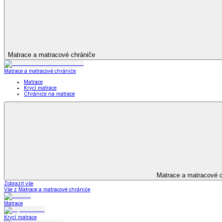
Bytový textil
Bytový textil
Zobrazit vše
Vše z Bytový textil
Deky a plédy
Deky a plédy
Beránkové soupravy
Beránkové deky