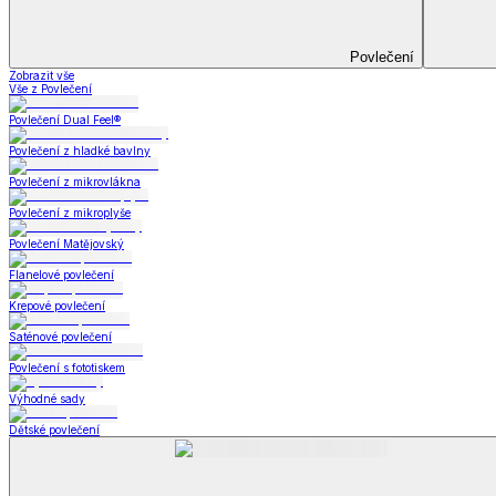
Prostěradla
Zobrazit vše
Vše z Prostěradla
Prostěradla z mikroplyše
Prostěradla froté
Prostěradla jersey
Prostěradla s elastanem
Prostěradla plátěná
Prostěradla nepropustná
Prostěradla dětská
Přehozy na postel
Bytový text