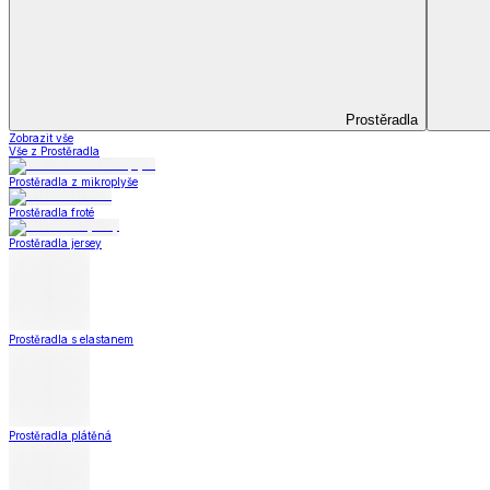
Koupelna
Koupelna
Ručníky a osušky
Koupelnové předložky
Koupelna
Zobrazit vše
Vše z Koupelna
Ručníky a osušky
Koupelnové předložky