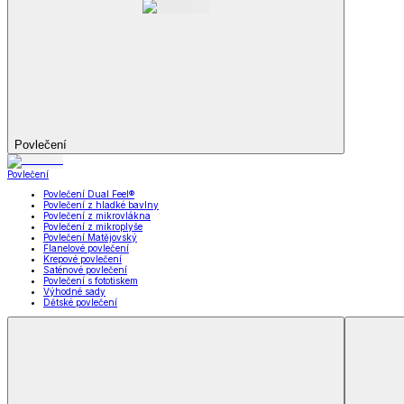
Soupravy
Prostěradla
Prostěradla
Prostěradla z mikroplyše
Prostěradla froté
Prostěradla jersey
Prostěradla s elastanem
Prostěradla plátěná
Prostěradla nepropustná
Prostěradla dětská