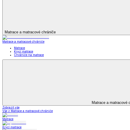
Bytový textil
Bytový textil
Zobrazit vše
Vše z Bytový textil
Deky a plédy
Deky a plédy
Beránkové soupravy
Beránkové deky