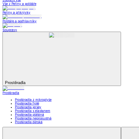
Kuchyňský a jídelní textil
Kuchyňský a jídelní textil
Kuchyňské zástěry a chňapky
Utěrky
Ubrusy a prostírání
Kuchyňský a jídelní tex
Zobrazit vše
Vše z Kuchyňský a jídelní textil
Kuchyňské zástěry a chňapky
Utěrky
Ubrusy a prostírání