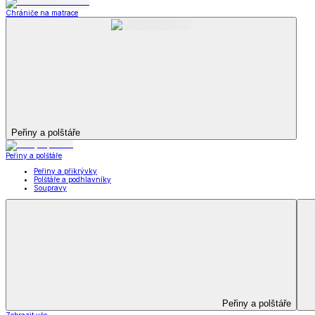
Televizní deky a pytle
Deky z mikroplyše
Deky a plédy
Zobrazit vše
Vše z Deky a plédy
Beránkové soupravy
Beránkové deky
Televizní deky a pytle
Deky z mikroplyše