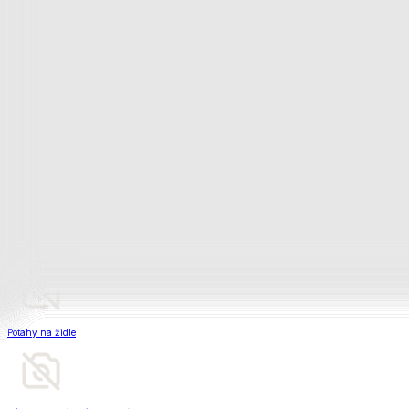
Matrace a matracové chrániče
Matrace a matracové chrániče
Matrace
Krycí matrace
Chrániče na matrace
Matrace a matracové c
Zobrazit vše
Vše z Matrace a matracové chrániče
Matrace
Krycí matrace
Chrániče na matrace