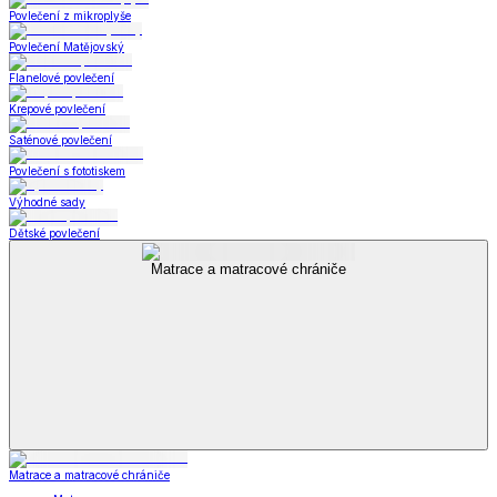
Povlečení z mikroplyše
Povlečení Matějovský
Flanelové povlečení
Krepové povlečení
Saténové povlečení
Povlečení s fototiskem
Výhodné sady
Dětské povlečení
Matrace a matracové chrániče
Matrace a matracové chrániče