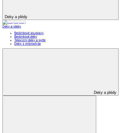
Deky a plédy
Deky a plédy
Beránkové soupravy
Beránkové deky
Televizní deky a pytle
Deky z mikroplyše
Deky a plédy