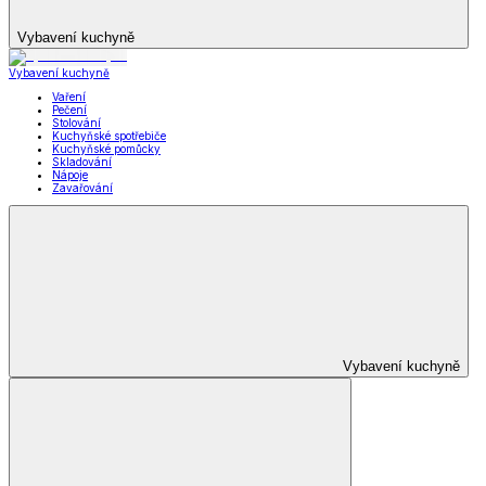
Vybavení kuchyně
Vybavení kuchyně
Vaření
Pečení
Stolování
Kuchyňské spotřebiče
Kuchyňské pomůcky
Skladování
Nápoje
Zavařování
Vybavení kuchyně