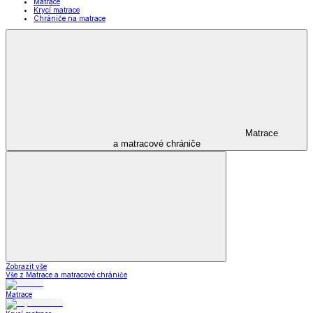
Matrace
Krycí matrace
Chrániče na matrace
Matrace
a matracové chrániče
Zobrazit vše
Vše z Matrace a matracové chrániče
Matrace