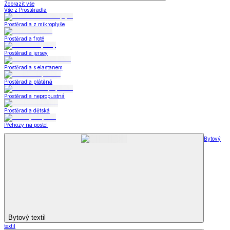
Zobrazit vše
Vše z Prostěradla
Prostěradla z mikroplyše
Prostěradla froté
Prostěradla jersey
Prostěradla s elastanem
Prostěradla plátěná
Prostěradla nepropustná
Prostěradla dětská
Přehozy na postel
Bytový
Bytový textil
textil