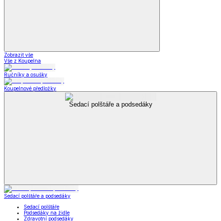
Zobrazit vše
Vše z Koupelna
Ručníky a osušky
Koupelnové předložky
Sedací polštáře a podsedáky
Sedací polštáře a podsedáky
Sedací polštáře
Podsedáky na židle
Zdravotní podsedáky