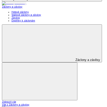
Záclony a závěsy
Hotové záclony
Voálové záclony a závěsy
Závěsy
Doplňky k záclonám
Záclony a závěsy
Zobrazit vše
Vše z Záclony a závěsy