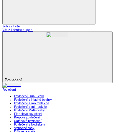
Zobrazit vše
Vše z Ložnice a spaní
Povlečení
Povlečení
Povlečení Dual Feel®
Povlečení z hladké bavlny
Povlečení z mikrovlákna
Povlečení z mikroplyše
Povlečení Matějovský
Flanelové povlečení
Krepové povlečení
Saténové povlečení
Povlečení s fototiskem
Výhodné sady
Dětské povlečení