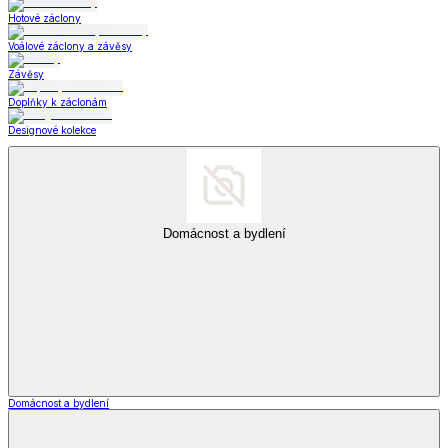
Hotové záclony
Voálové záclony a závěsy
Závěsy
Doplňky k záclonám
Designové kolekce
Domácnost a bydlení
Domácnost a bydlení