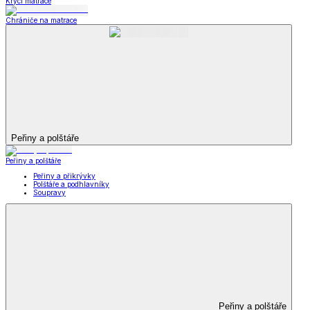
Krycí matrace
Chrániče na matrace
Peřiny a polštáře
Peřiny a polštáře
Peřiny a přikrývky
Polštáře a podhlavníky
Soupravy
Peřiny a polštáře