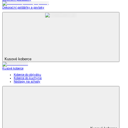
Dekorační polštářky a povlaky
Kusové koberce
Kusové koberce
Koberce do obýváku
Koberce do kuchyně
Nášlapy na schody