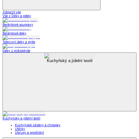
Zobrazit vše
Vše z Deky a plédy
Beránkové soupravy
Beránkové deky
Televizní deky a pytle
Deky z mikroplyše
Kuchyňský a jídelní textil
Kuchyňský a jídelní textil
Kuchyňské zástěry a chňapky
Utěrky
Ubrusy a prostírání