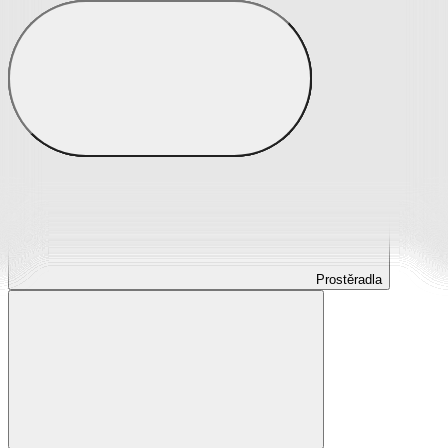
Prostěradla
Prostěradla z mikroplyše
Prostěradla froté
Prostěradla jersey
Prostěradla s elastanem
Prostěradla plátěná
Prostěradla nepropustná
Prostěradla dětská
Prostěradla