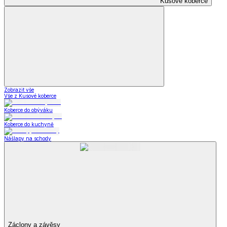
Kusové koberce
Zobrazit vše
Vše z Kusové koberce
Koberce do obýváku
Koberce do kuchyně
Nášlapy na schody
Záclony a závěsy