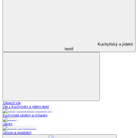
Kuchyňský a jídelní
textil
Zobrazit vše
Vše z Kuchyňský a jídelní textil
Kuchyňské zástěry a chňapky
Utěrky
Ubrusy a prostírání