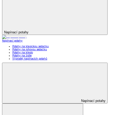
Napínací potahy
Napínací potahy
Potahy na klasickou sedačku
Potahy na rohovou sedačku
Potahy na křeslo
Potahy na židle
Výprodej napínacích potahů
Napínací potahy