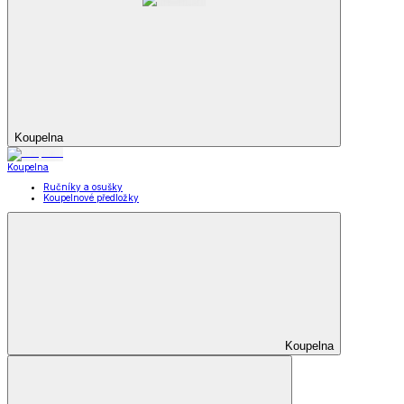
Koupelna
Koupelna
Ručníky a osušky
Koupelnové předložky
Koupelna