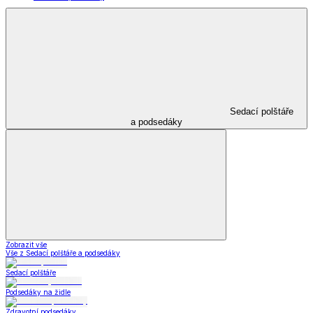
Sedací polštáře
a podsedáky
Zobrazit vše
Vše z Sedací polštáře a podsedáky
Sedací polštáře
Podsedáky na židle
Zdravotní podsedáky