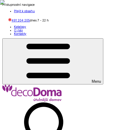
Přístupnostní navigace
Přejít k obsahu
491 204 205
dnes
7
-
22
h
Katalogy
O nás
Kontakty
Menu