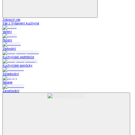
Zobrazit vše
Vše z Vybavení kuchyně
Vaření
Pečení
Stolování
Kuchyňské spotřebiče
Kuchyňské pomůcky
Skladování
Nápoje
Zavařování