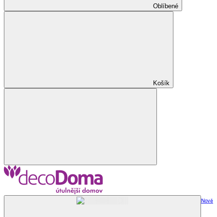
Oblíbené
Košík
Nově