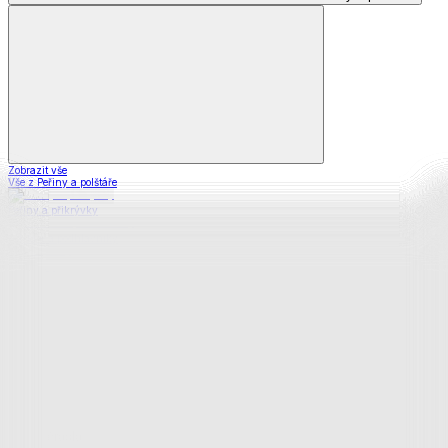
Zobrazit vše
Vše z Peřiny a polštáře
Peřiny a přikrývky
Polštáře a podhlavníky
Soupravy
Prostěradla