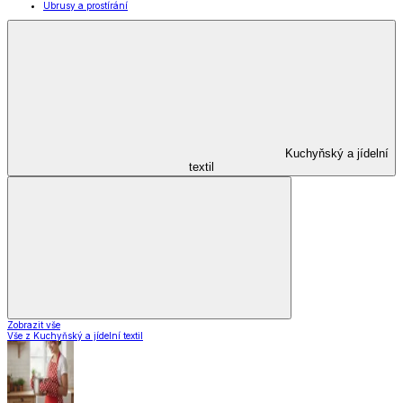
Domácnost a úklid
Domácnost a úklid
Praktičtí pomocníci
Pomůcky pro úklid a čištění
Praní a žehlení
Drobné opravy
Úložné boxy a vakuové pytle
EkoDrogerie
Pro mazlíčky
Zábava a volný čas
Pro děti