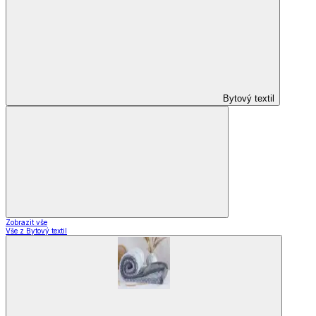
Domácnost
a bydlení
Zobrazit vše
Vše z Domácnost a bydlení