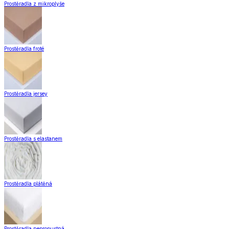
Zobrazit vše
Vše z Záclony a závěsy
Hotové záclony
Voálové záclony a závěsy
Závěsy