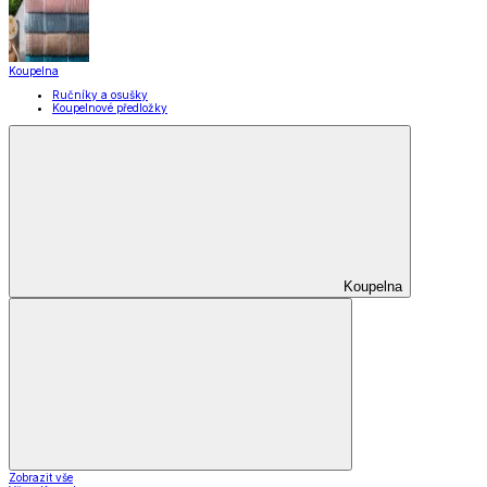
Pomůcky pro úklid a čištění
Praní a žehlení
Drobné opravy
Úložné boxy a vakuové pytle
EkoDrogerie