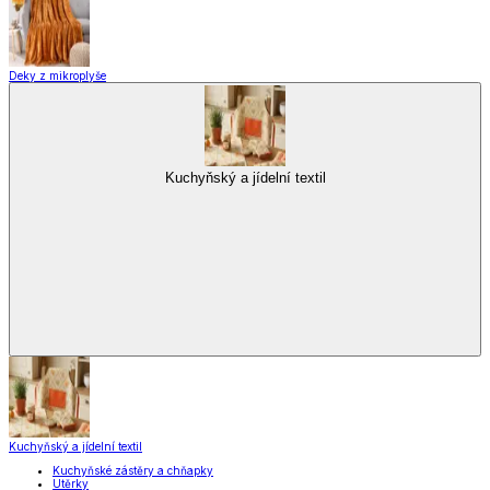
Stolování
Kuchyňské spotřebiče
Kuchyňské pomůcky
Skladování
Nápoje
Zavařování