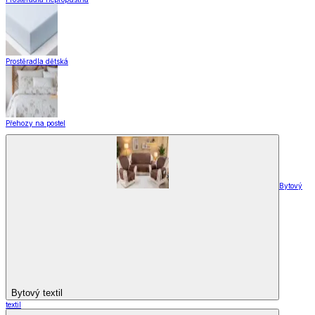
Doplňky k záclonám
Designové kolekce
Domácnost a bydlení
Domácnost a bydlení