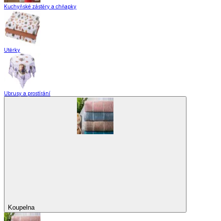
Domácnost a úklid
Zobrazit vše
Vše z Domácnost a úklid
Praktičtí pomocníci