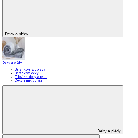
Vybavení kuchyně
Vybavení kuchyně
Vaření
Pečení
Stolování
Kuchyňské spotřebiče
Kuchyňské pomůcky
Skladování
Nápoje
Zavařování
Vybavení kuchyně