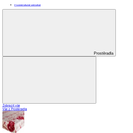
Záclony a závěsy
Záclony a závěsy
Hotové záclony
Voálové záclony a závěsy
Závěsy
Doplňky k záclonám
Záclony a závěsy