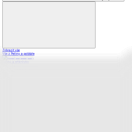
Zobrazit vše
Vše z Peřiny a polštáře
Peřiny a přikrývky
Polštáře a podhlavníky
Soupravy
Prostěradla