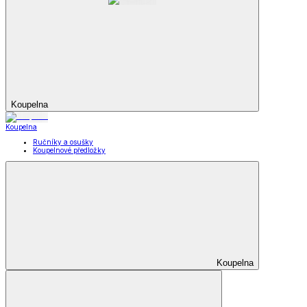
Koupelna
Koupelna
Ručníky a osušky
Koupelnové předložky
Koupelna