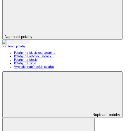
Napínací potahy
Napínací potahy
Potahy na klasickou sedačku
Potahy na rohovou sedačku
Potahy na křeslo
Potahy na židle
Výprodej napínacích potahů
Napínací potahy