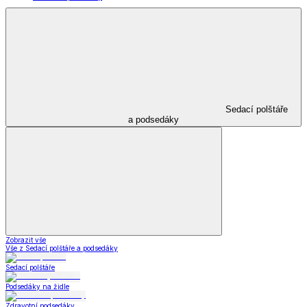
Sedací polštáře
a podsedáky
Zobrazit vše
Vše z Sedací polštáře a podsedáky
Sedací polštáře
Podsedáky na židle
Zdravotní podsedáky