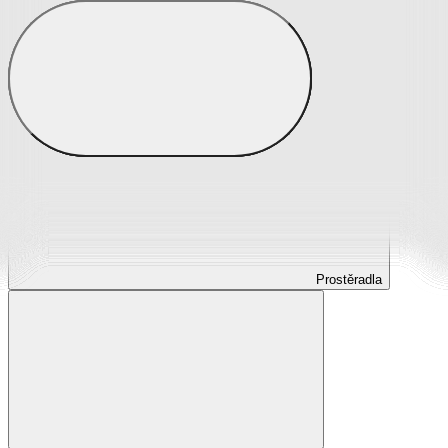
Prostěradla
Prostěradla z mikroplyše
Prostěradla froté
Prostěradla jersey
Prostěradla s elastanem
Prostěradla plátěná
Prostěradla nepropustná
Prostěradla dětská
Prostěradla