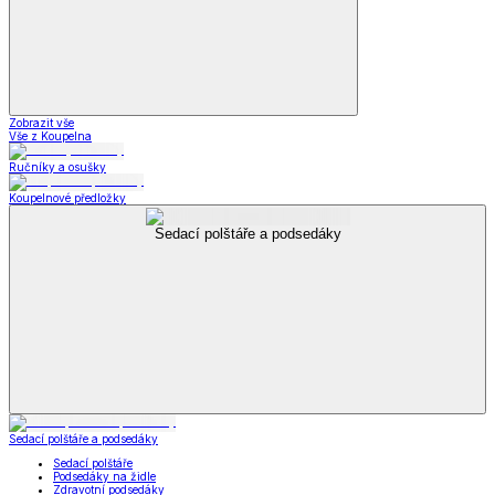
Zobrazit vše
Vše z Koupelna
Ručníky a osušky
Koupelnové předložky
Sedací polštáře a podsedáky
Sedací polštáře a podsedáky
Sedací polštáře
Podsedáky na židle
Zdravotní podsedáky