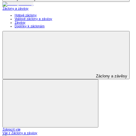
Záclony a závěsy
Hotové záclony
Voálové záclony a závěsy
Závěsy
Doplňky k záclonám
Záclony a závěsy
Zobrazit vše
Vše z Záclony a závěsy