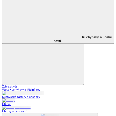
Kuchyňský a jídelní
textil
Zobrazit vše
Vše z Kuchyňský a jídelní textil
Kuchyňské zástěry a chňapky
Utěrky
Ubrusy a prostírání