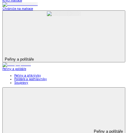
Krycí matrace
Chrániče na matrace
Peřiny a polštáře
Peřiny a polštáře
Peřiny a přikrývky
Polštáře a podhlavníky
Soupravy
Peřiny a polštáře