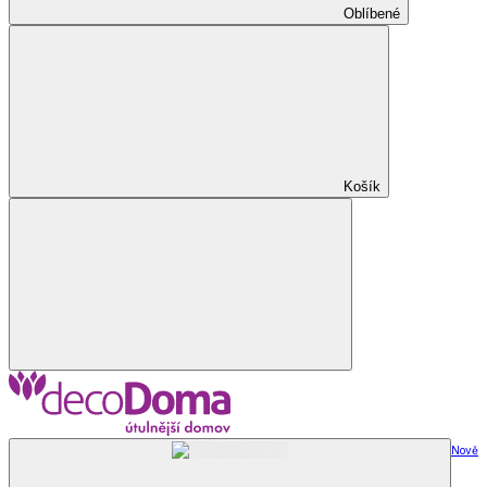
Oblíbené
Košík
Nově