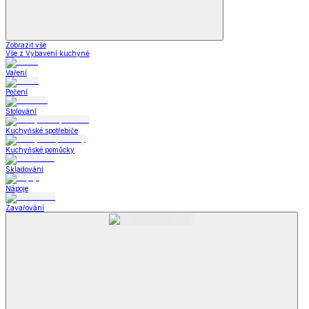
Zobrazit vše
Vše z Vybavení kuchyně
Vaření
Pečení
Stolování
Kuchyňské spotřebiče
Kuchyňské pomůcky
Skladování
Nápoje
Zavařování