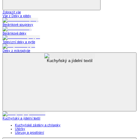
Zobrazit vše
Vše z Deky a plédy
Beránkové soupravy
Beránkové deky
Televizní deky a pytle
Deky z mikroplyše
Kuchyňský a jídelní textil
Kuchyňský a jídelní textil
Kuchyňské zástěry a chňapky
Utěrky
Ubrusy a prostírání