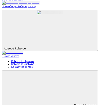
Dekorační polštářky a povlaky
Kusové koberce
Kusové koberce
Koberce do obýváku
Koberce do kuchyně
Nášlapy na schody