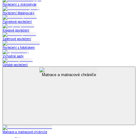
Povlečení z mikroplyše
Povlečení Matějovský
Flanelové povlečení
Krepové povlečení
Saténové povlečení
Povlečení s fototiskem
Výhodné sady
Dětské povlečení
Matrace a matracové chrániče
Matrace a matracové chrániče