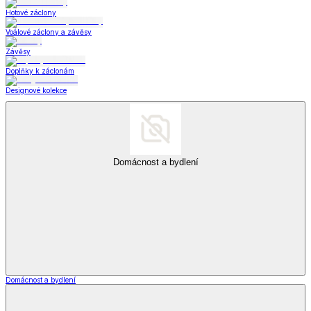
Hotové záclony
Voálové záclony a závěsy
Závěsy
Doplňky k záclonám
Designové kolekce
Domácnost a bydlení
Domácnost a bydlení