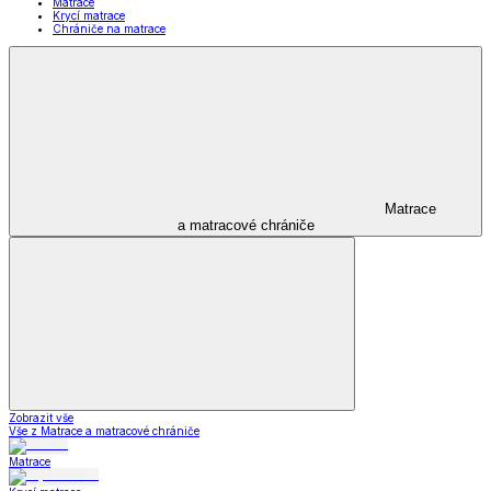
Matrace
Krycí matrace
Chrániče na matrace
Matrace
a matracové chrániče
Zobrazit vše
Vše z Matrace a matracové chrániče
Matrace