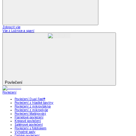
Zobrazit vše
Vše z Ložnice a spaní
Povlečení
Povlečení
Povlečení Dual Feel®
Povlečení z hladké bavlny
Povlečení z mikrovlákna
Povlečení z mikroplyše
Povlečení Matějovský
Flanelové povlečení
Krepové povlečení
Saténové povlečení
Povlečení s fototiskem
Výhodné sady
Dětské povlečení