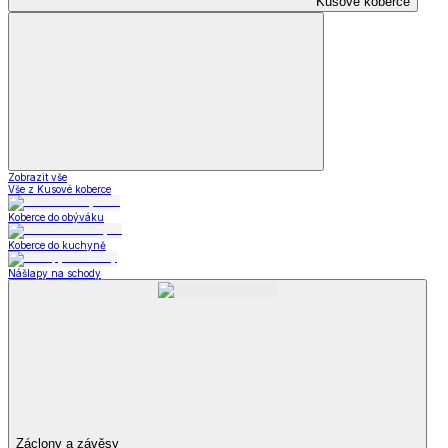
Kusové koberce
Zobrazit vše
Vše z Kusové koberce
Koberce do obýváku
Koberce do kuchyně
Nášlapy na schody
Záclony a závěsy