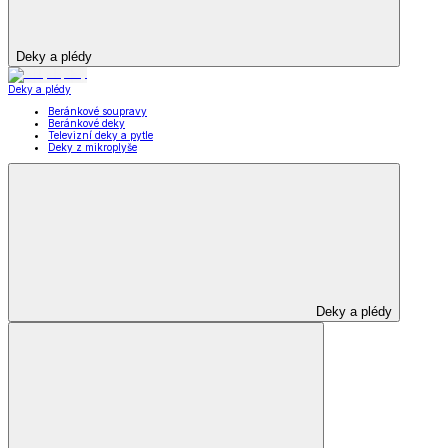
Deky a plédy
Deky a plédy
Beránkové soupravy
Beránkové deky
Televizní deky a pytle
Deky z mikroplyše
Deky a plédy