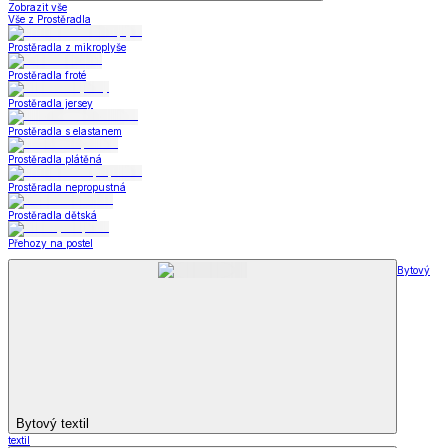
Zobrazit vše
Vše z Prostěradla
Prostěradla z mikroplyše
Prostěradla froté
Prostěradla jersey
Prostěradla s elastanem
Prostěradla plátěná
Prostěradla nepropustná
Prostěradla dětská
Přehozy na postel
Bytový
Bytový textil
textil