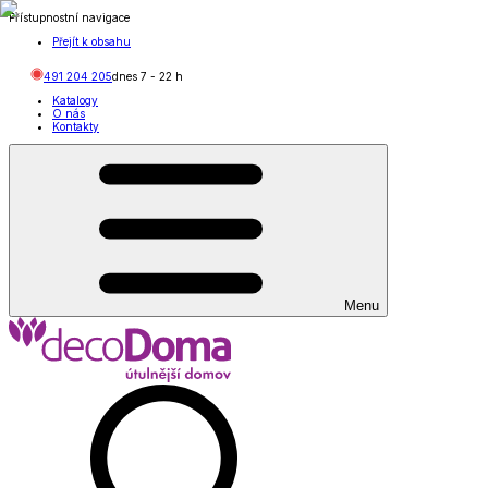
Přístupnostní navigace
Přejít k obsahu
491 204 205
dnes
7
-
22
h
Katalogy
O nás
Kontakty
Menu