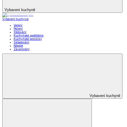
Vybavení kuchyně
Vybavení kuchyně
Vaření
Pečení
Stolování
Kuchyňské spotřebiče
Kuchyňské pomůcky
Skladování
Nápoje
Zavařování
Vybavení kuchyně