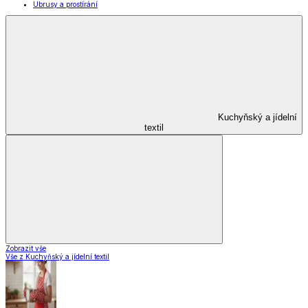
Zobrazit vše
Vše z Vybavení kuchyně
Vaření
Pečení
Stolování
Kuchyňské spotřebiče