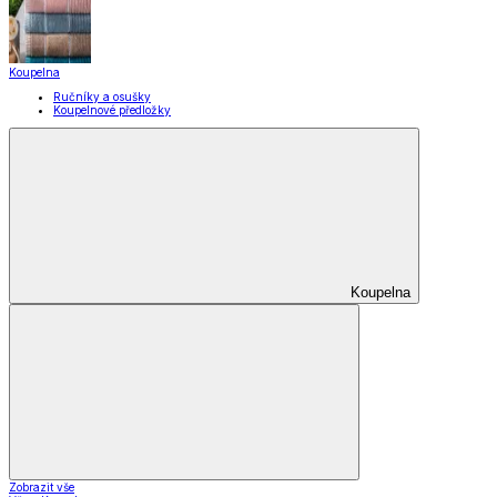
Domácnost a úklid
Domácnost a úklid
Praktičtí pomocníci
Pomůcky pro úklid a čištění
Praní a žehlení
Drobné opravy
Úložné boxy a vakuové pytle
EkoDrogerie
Pro mazlíčky
Zábava a volný čas
Pro děti