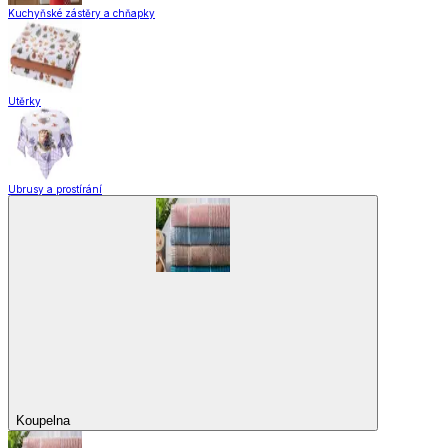
Kuchyňské pomůcky
Skladování
Nápoje
Zavařování