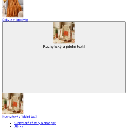
Vybavení kuchyně
Vaření
Pečení
Stolování
Kuchyňské spotřebiče
Kuchyňské pomůcky
Skladování
Nápoje
Zavařování
Vybavení kuchyně