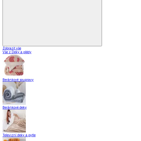
Zobrazit vše
Vše z Domácnost a bydlení
Vybavení kuchyně