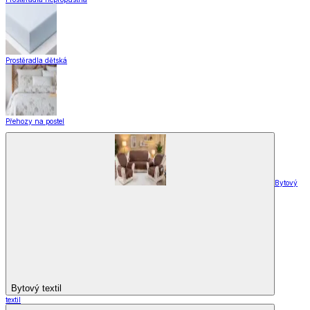
Záclony a závěsy
Hotové záclony
Voálové záclony a závěsy
Závěsy
Doplňky k záclonám
Záclony a závěsy
Zobrazit vše
Vše z Záclony a závěsy