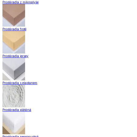
Koberce do kuchyně
Nášlapy na schody
Záclony a závěsy