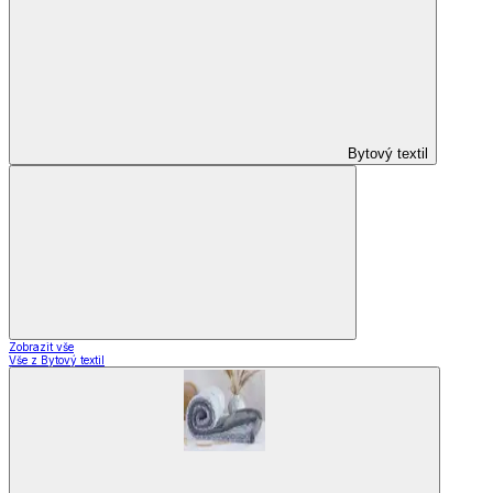
Hotové záclony
Voálové záclony a závěsy
Závěsy
Doplňky k záclonám
Designové kolekce