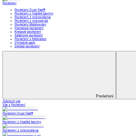
Koupelna
Koupelna
Ručníky a osušky
Koupelnové předložky
Koupelna
Zobrazit vše
Vše z Koupelna
Ručníky a osušky
Koupelnové předložky