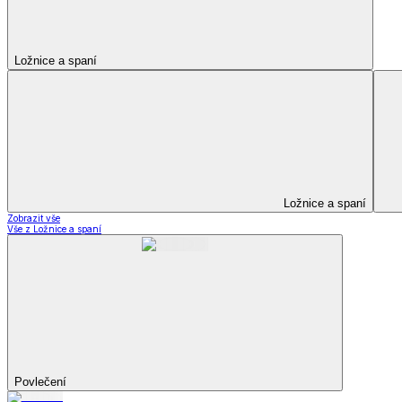
Kuchyňský a jídelní textil
Kuchyňský a jídelní textil
Kuchyňské zástěry a chňapky
Utěrky
Ubrusy a prostírání
Kuchyňský a jídelní tex
Zobrazit vše
Vše z Kuchyňský a jídelní textil
Kuchyňské zástěry a chňapky
Utěrky
Ubrusy a prostírání