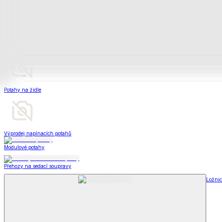
Televizní deky a pytle
Deky z mikroplyše
Deky a plédy
Zobrazit vše
Vše z Deky a plédy
Beránkové soupravy
Beránkové deky
Televizní deky a pytle
Deky z mikroplyše