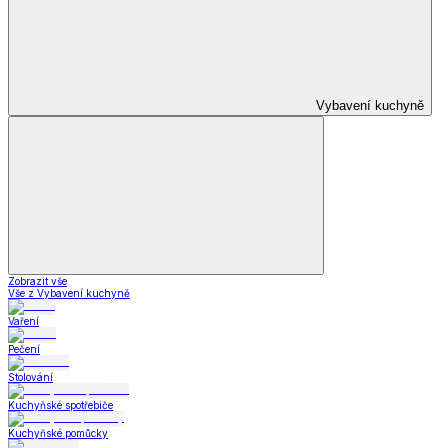
Dekorační povlaky a polštářky dD
Prostěradla dD
Ubrusy a prostírání dD
Stylové doplňky dD
Krása
Krása a zdraví
a zdraví