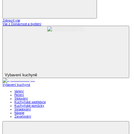
*decoDoma kolekce
Zobrazit vše
Vše z *decoDoma kolekce
Deky a povlečení Dual Feel®
Beránkové deky a soupravy dD
Ložní povlečení dD