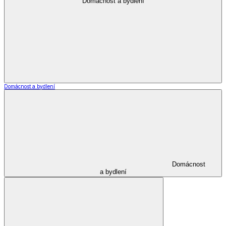
Šperky a hodinky
Zobrazit vše
Vše z Šperky a hodinky
Šperky
*decoDoma kolekce
*decoDoma kolekce