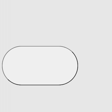
Matrace a matracové chrániče
Matrace a matracové chrániče
Matrace
Krycí matrace
Chrániče na matrace
Matrace a matracové c
Zobrazit vše
Vše z Matrace a matracové chrániče
Matrace
Krycí matrace
Chrániče na matrace