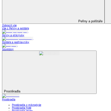
Koupelna
Koupelna
Ručníky a osušky
Koupelnové předložky
Koupelna
Zobrazit vše
Vše z Koupelna
Ručníky a osušky
Koupelnové předložky