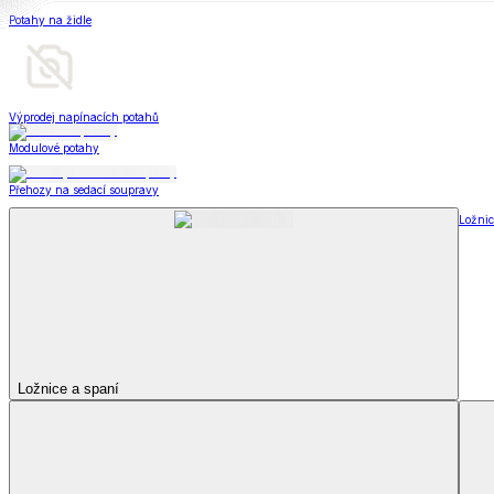
Soupravy
Prostěradla
Prostěradla
Prostěradla z mikroplyše
Prostěradla froté
Prostěradla jersey
Prostěradla s elastanem
Prostěradla plátěná
Prostěradla nepropustná
Prostěradla dětská