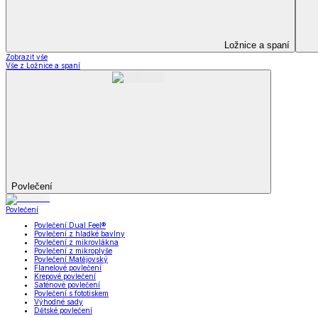
Prostěradla
Zobrazit vše
Vše z Prostěradla
Prostěradla z mikroplyše
Prostěradla froté
Prostěradla jersey
Prostěradla s elastanem
Prostěradla plátěná
Prostěradla nepropustná
Prostěradla dětská
Přehozy na postel
Bytový text