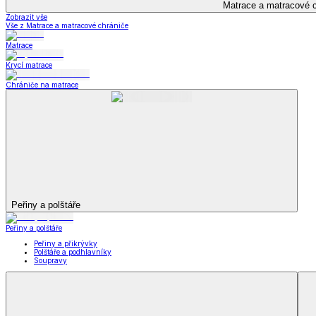
Kuchyňský a jídelní textil
Kuchyňský a jídelní textil
Kuchyňské zástěry a chňapky
Utěrky
Ubrusy a prostírání
Kuchyňský a jídelní tex
Zobrazit vše
Vše z Kuchyňský a jídelní textil
Kuchyňské zástěry a chňapky
Utěrky
Ubrusy a prostírání