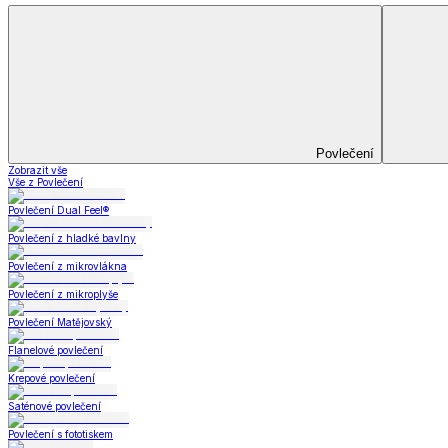
Bytový textil
Bytový textil
Zobrazit vše
Vše z Bytový textil
Deky a plédy
Deky a plédy
Beránkové soupravy
Beránkové deky