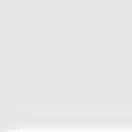
Peřiny a polštáře
Peřiny a polštáře
Peřiny a přikrývky
Polštáře a podhlavníky
Soupravy
Peřiny a polštáře
Zobrazit vše
Vše z Peřiny a polštáře
Peřiny a přikrývky
Polštáře a podhlavníky