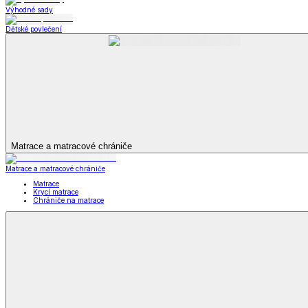
Televizní deky a pytle
Deky z mikroplyše
Deky a plédy
Zobrazit vše
Vše z Deky a plédy
Beránkové soupravy
Beránkové deky
Televizní deky a pytle
Deky z mikroplyše