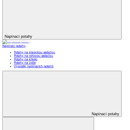
Napínací potahy
Napínací potahy
Potahy na klasickou sedačku
Potahy na rohovou sedačku
Potahy na křeslo
Potahy na židle
Výprodej napínacích potahů
Napínací potahy