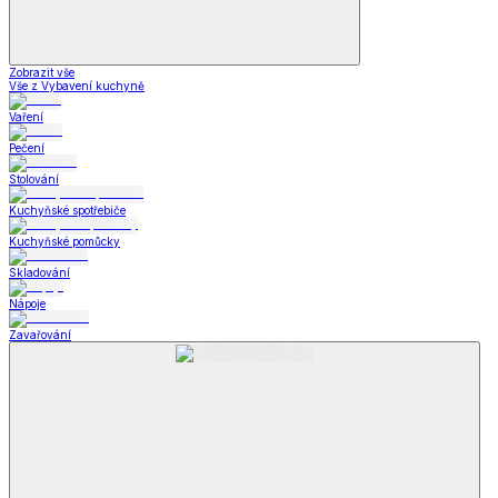
Zobrazit vše
Vše z Vybavení kuchyně
Vaření
Pečení
Stolování
Kuchyňské spotřebiče
Kuchyňské pomůcky
Skladování
Nápoje
Zavařování