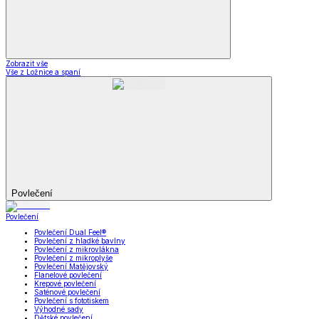
Zobrazit vše
Vše z Ložnice a spaní
Povlečení
Povlečení
Povlečení Dual Feel®
Povlečení z hladké bavlny
Povlečení z mikrovlákna
Povlečení z mikroplyše
Povlečení Matějovský
Flanelové povlečení
Krepové povlečení
Saténové povlečení
Povlečení s fototiskem
Výhodné sady
Dětské povlečení