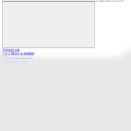
Zobrazit vše
Vše z Peřiny a polštáře
Peřiny a přikrývky
Polštáře a podhlavníky
Soupravy
Prostěradla