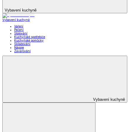
Vybavení kuchyně
Vybavení kuchyně
Vaření
Pečení
Stolování
Kuchyňské spotřebiče
Kuchyňské pomůcky
Skladování
Nápoje
Zavařování
Vybavení kuchyně