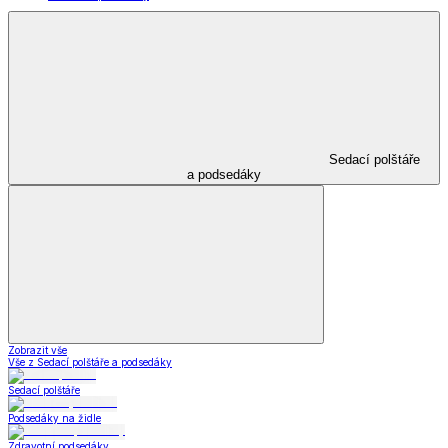
Sedací polštáře
a podsedáky
Zobrazit vše
Vše z Sedací polštáře a podsedáky
Sedací polštáře
Podsedáky na židle
Zdravotní podsedáky