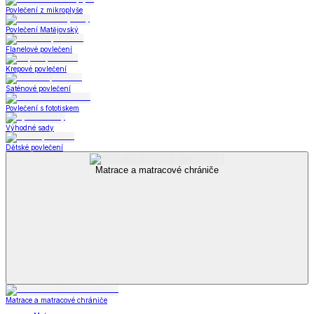
Povlečení z mikroplyše
Povlečení Matějovský
Flanelové povlečení
Krepové povlečení
Saténové povlečení
Povlečení s fototiskem
Výhodné sady
Dětské povlečení
Matrace a matracové chrániče
Matrace a matracové chrániče