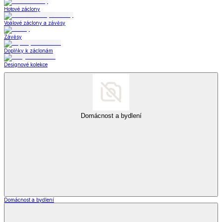
Hotové záclony
Voálové záclony a závěsy
Závěsy
Doplňky k záclonám
Designové kolekce
Domácnost a bydlení
Domácnost a bydlení