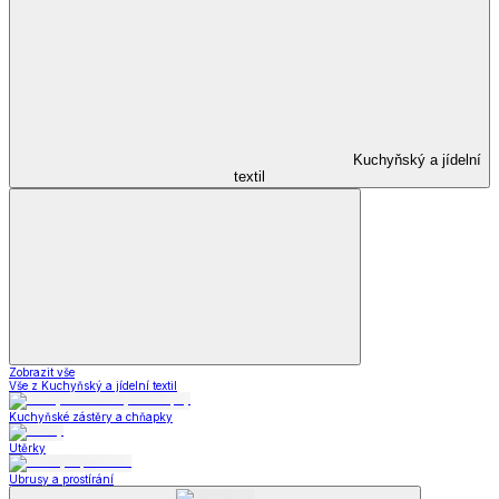
Kuchyňský a jídelní
textil
Zobrazit vše
Vše z Kuchyňský a jídelní textil
Kuchyňské zástěry a chňapky
Utěrky
Ubrusy a prostírání