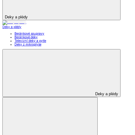
Deky a plédy
Deky a plédy
Beránkové soupravy
Beránkové deky
Televizní deky a pytle
Deky z mikroplyše
Deky a plédy