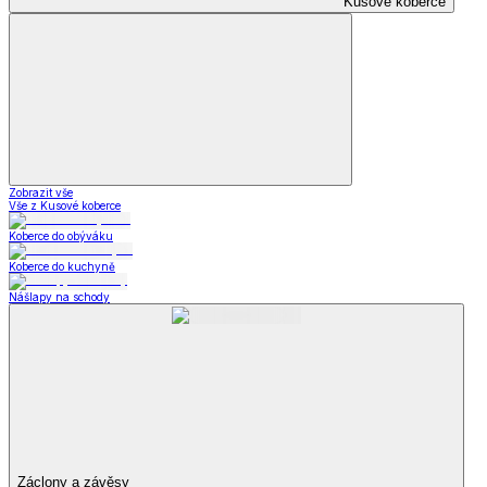
Kusové koberce
Zobrazit vše
Vše z Kusové koberce
Koberce do obýváku
Koberce do kuchyně
Nášlapy na schody
Záclony a závěsy