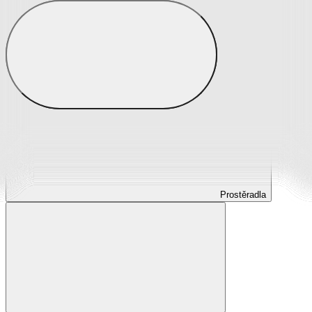
Prostěradla
Prostěradla z mikroplyše
Prostěradla froté
Prostěradla jersey
Prostěradla s elastanem
Prostěradla plátěná
Prostěradla nepropustná
Prostěradla dětská
Prostěradla