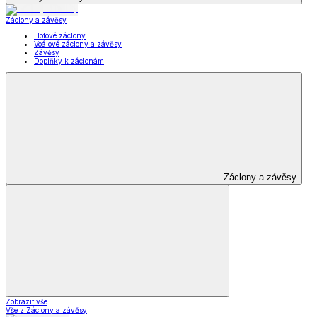
Záclony a závěsy
Hotové záclony
Voálové záclony a závěsy
Závěsy
Doplňky k záclonám
Záclony a závěsy
Zobrazit vše
Vše z Záclony a závěsy