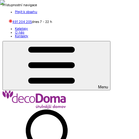
Přístupnostní navigace
Přejít k obsahu
491 204 205
dnes
7
-
22
h
Katalogy
O nás
Kontakty
Menu