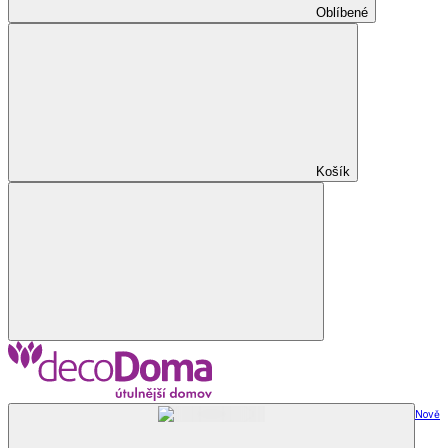
Oblíbené
Košík
Nově