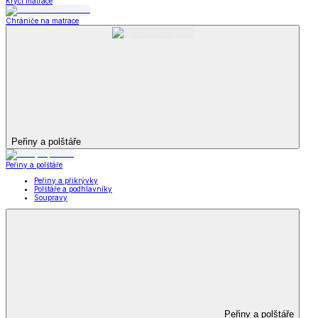
Krycí matrace
Chrániče na matrace
Peřiny a polštáře
Peřiny a polštáře
Peřiny a přikrývky
Polštáře a podhlavníky
Soupravy
Peřiny a polštáře