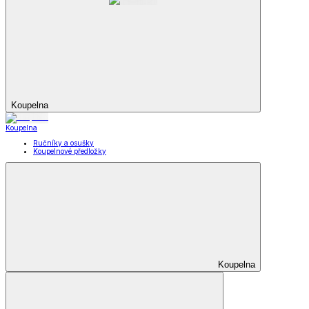
Koupelna
Koupelna
Ručníky a osušky
Koupelnové předložky
Koupelna