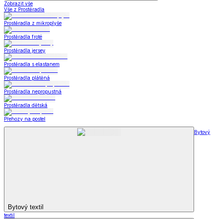
Zobrazit vše
Vše z Prostěradla
Prostěradla z mikroplyše
Prostěradla froté
Prostěradla jersey
Prostěradla s elastanem
Prostěradla plátěná
Prostěradla nepropustná
Prostěradla dětská
Přehozy na postel
Bytový
Bytový textil
textil