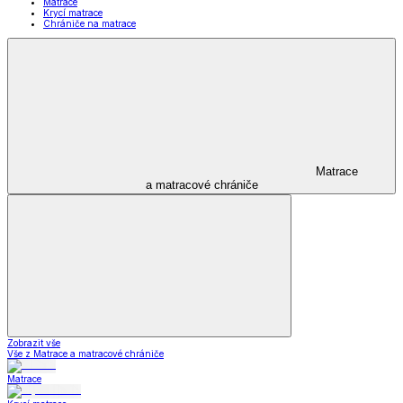
Matrace
Krycí matrace
Chrániče na matrace
Matrace
a matracové chrániče
Zobrazit vše
Vše z Matrace a matracové chrániče
Matrace