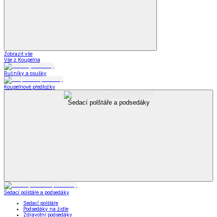
Zobrazit vše
Vše z Koupelna
Ručníky a osušky
Koupelnové předložky
Sedací polštáře a podsedáky
Sedací polštáře a podsedáky
Sedací polštáře
Podsedáky na židle
Zdravotní podsedáky