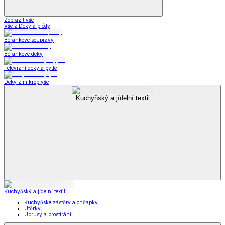
Zobrazit vše
Vše z Deky a plédy
Beránkové soupravy
Beránkové deky
Televizní deky a pytle
Deky z mikroplyše
Kuchyňský a jídelní textil
Kuchyňský a jídelní textil
Kuchyňské zástěry a chňapky
Utěrky
Ubrusy a prostírání