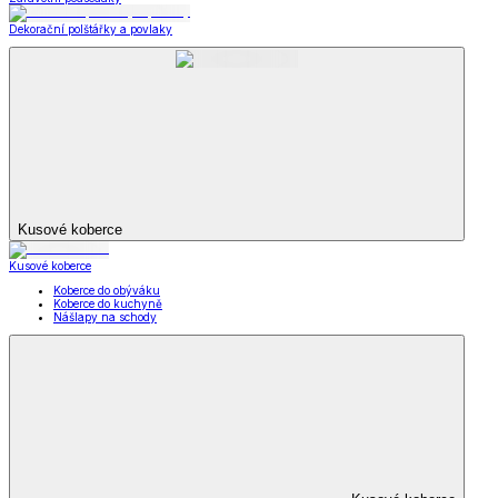
Dekorační polštářky a povlaky
Kusové koberce
Kusové koberce
Koberce do obýváku
Koberce do kuchyně
Nášlapy na schody