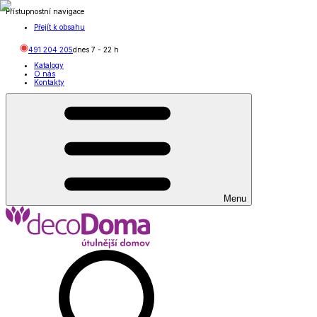
Přístupnostní navigace
Přejít k obsahu
491 204 205
dnes
7
-
22
h
Katalogy
O nás
Kontakty
Menu