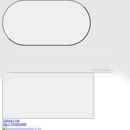
Prostěradla z mikroplyše
Prostěradla froté
Prostěradla jersey
Prostěradla s elastanem
Prostěradla plátěná
Prostěradla nepropustná
Prostěradla dětská
Prostěradla
Zobrazit vše
Vše z Prostěradla