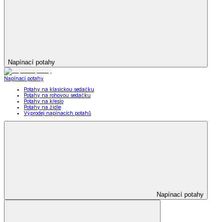
Napínací potahy
Napínací potahy
Potahy na klasickou sedačku
Potahy na rohovou sedačku
Potahy na křeslo
Potahy na židle
Výprodej napínacích potahů
Napínací potahy