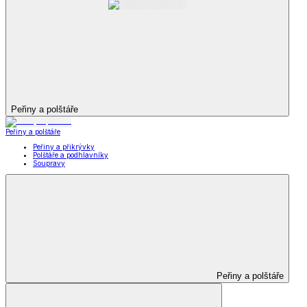
Peřiny a polštáře
Peřiny a polštáře
Peřiny a přikrývky
Polštáře a podhlavníky
Soupravy
Peřiny a polštáře