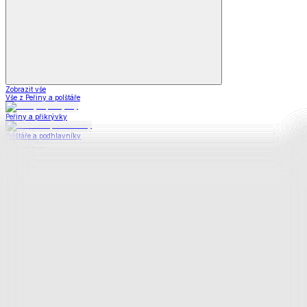
Zobrazit vše
Vše z Peřiny a polštáře
Peřiny a přikrývky
Polštáře a podhlavníky
Soupravy
Prostěradla
Prostěradla