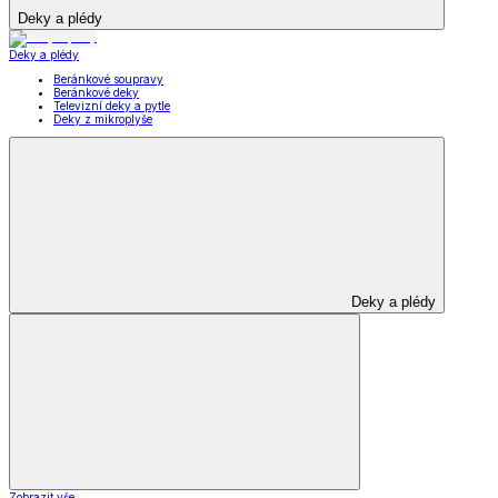
Deky a plédy
Deky a plédy
Beránkové soupravy
Beránkové deky
Televizní deky a pytle
Deky z mikroplyše
Deky a plédy
Zobrazit vše