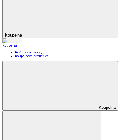
Koupelna
Koupelna
Ručníky a osušky
Koupelnové předložky
Koupelna