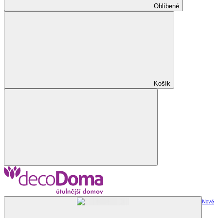
Oblíbené
Košík
Nově