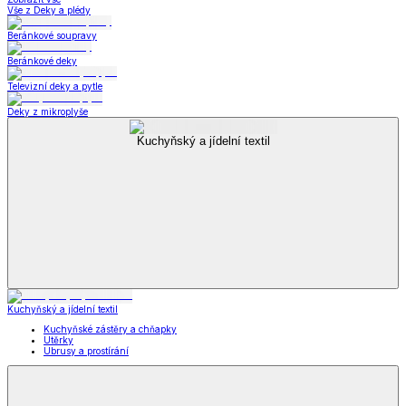
Vše z Deky a plédy
Beránkové soupravy
Beránkové deky
Televizní deky a pytle
Deky z mikroplyše
Kuchyňský a jídelní textil
Kuchyňský a jídelní textil
Kuchyňské zástěry a chňapky
Utěrky
Ubrusy a prostírání