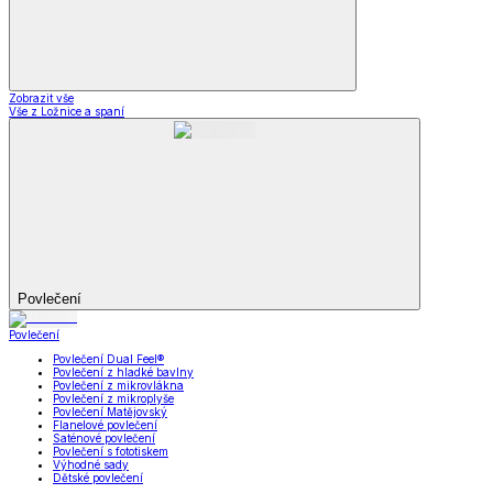
Zobrazit vše
Vše z Ložnice a spaní
Povlečení
Povlečení
Povlečení Dual Feel®
Povlečení z hladké bavlny
Povlečení z mikrovlákna
Povlečení z mikroplyše
Povlečení Matějovský
Flanelové povlečení
Saténové povlečení
Povlečení s fototiskem
Výhodné sady
Dětské povlečení