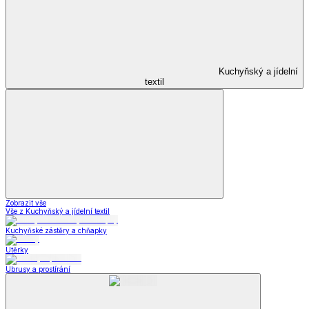
Kuchyňský a jídelní
textil
Zobrazit vše
Vše z Kuchyňský a jídelní textil
Kuchyňské zástěry a chňapky
Utěrky
Ubrusy a prostírání