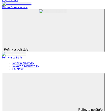
Krycí matrace
Chrániče na matrace
Peřiny a polštáře
Peřiny a polštáře
Peřiny a přikrývky
Polštáře a podhlavníky
Soupravy
Peřiny a polštáře