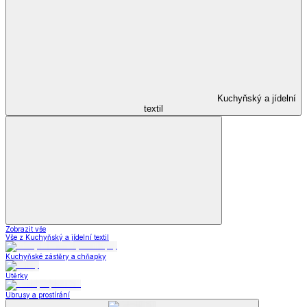
Kuchyňský a jídelní
textil
Zobrazit vše
Vše z Kuchyňský a jídelní textil
Kuchyňské zástěry a chňapky
Utěrky
Ubrusy a prostírání