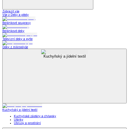
Zobrazit vše
Vše z Deky a plédy
Beránkové soupravy
Beránkové deky
Televizní deky a pytle
Deky z mikroplyše
Kuchyňský a jídelní textil
Kuchyňský a jídelní textil
Kuchyňské zástěry a chňapky
Utěrky
Ubrusy a prostírání