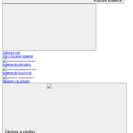
Kusové koberce
Zobrazit vše
Vše z Kusové koberce
Koberce do obýváku
Koberce do kuchyně
Nášlapy na schody
Záclony a závěsy