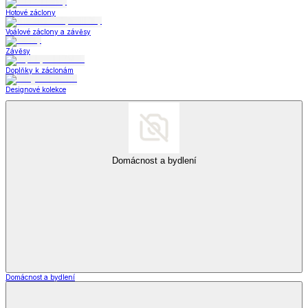
Hotové záclony
Voálové záclony a závěsy
Závěsy
Doplňky k záclonám
Designové kolekce
Domácnost a bydlení
Domácnost a bydlení