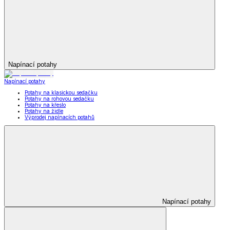
Napínací potahy
Napínací potahy
Potahy na klasickou sedačku
Potahy na rohovou sedačku
Potahy na křeslo
Potahy na židle
Výprodej napínacích potahů
Napínací potahy