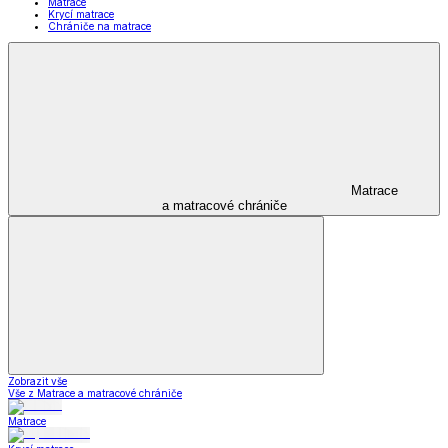
Matrace
Krycí matrace
Chrániče na matrace
Matrace
a matracové chrániče
Zobrazit vše
Vše z Matrace a matracové chrániče
Matrace