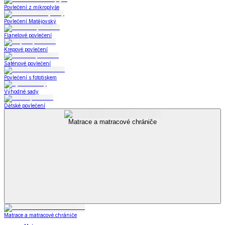
Povlečení z mikroplyše
Povlečení Matějovský
Flanelové povlečení
Krepové povlečení
Saténové povlečení
Povlečení s fototiskem
Výhodné sady
Dětské povlečení
Matrace a matracové chrániče
Matrace a matracové chrániče