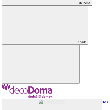
Oblíbené
Košík
Nově