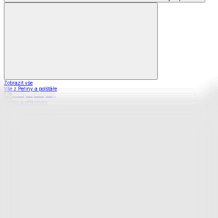
Zobrazit vše
Vše z Peřiny a polštáře
Peřiny a přikrývky
Polštáře a podhlavníky
Soupravy
Prostěradla