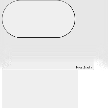
Prostěradla
Prostěradla z mikroplyše
Prostěradla froté
Prostěradla jersey
Prostěradla s elastanem
Prostěradla plátěná
Prostěradla nepropustná
Prostěradla dětská
Prostěradla