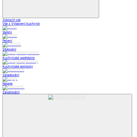
Zobrazit vše
Vše z Vybavení kuchyně
Vaření
Pečení
Stolování
Kuchyňské spotřebiče
Kuchyňské pomůcky
Skladování
Nápoje
Zavařování