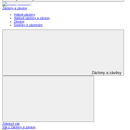
Záclony a závěsy
Hotové záclony
Voálové záclony a závěsy
Závěsy
Doplňky k záclonám
Záclony a závěsy
Zobrazit vše
Vše z Záclony a závěsy