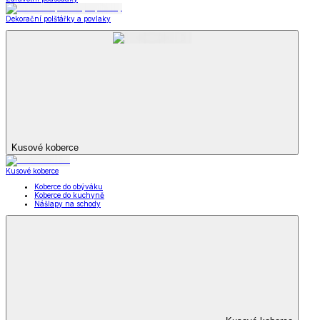
Dekorační polštářky a povlaky
Kusové koberce
Kusové koberce
Koberce do obýváku
Koberce do kuchyně
Nášlapy na schody