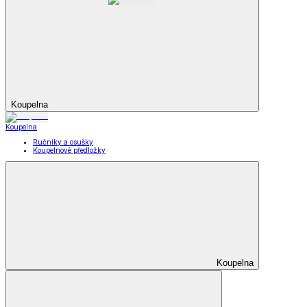
Koupelna
Koupelna
Ručníky a osušky
Koupelnové předložky
Koupelna