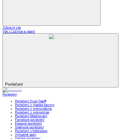
Zobrazit vše
Vše z Ložnice a spaní
Povlečení
Povlečení
Povlečení Dual Feel®
Povlečení z hladké bavlny
Povlečení z mikrovlákna
Povlečení z mikroplyše
Povlečení Matějovský
Flanelové povlečení
Krepové povlečení
Saténové povlečení
Povlečení s fototiskem
Výhodné sady
Dětské povlečení