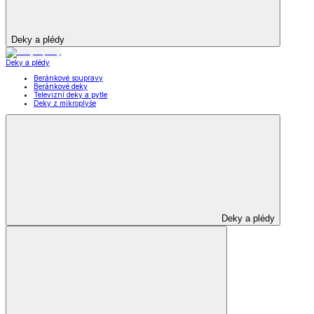
Deky a plédy
Deky a plédy
Beránkové soupravy
Beránkové deky
Televizní deky a pytle
Deky z mikroplyše
Deky a plédy