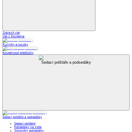
Zobrazit vše
Vše z Koupelna
Ručníky a osušky
Koupelnové předložky
Sedací polštáře a podsedáky
Sedací polštáře a podsedáky
Sedací polštáře
Podsedáky na židle
Zdravotní podsedáky