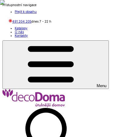
Přístupnostní navigace
Přejít k obsahu
491 204 205
dnes
7
-
22
h
Katalogy
O nás
Kontakty
Menu