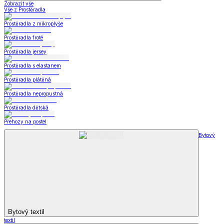
Zobrazit vše
Vše z Prostěradla
Prostěradla z mikroplyše
Prostěradla froté
Prostěradla jersey
Prostěradla s elastanem
Prostěradla plátěná
Prostěradla nepropustná
Prostěradla dětská
Přehozy na postel
Bytový
Bytový textil
textil