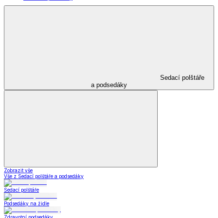
Sedací polštáře
a podsedáky
Zobrazit vše
Vše z Sedací polštáře a podsedáky
Sedací polštáře
Podsedáky na židle
Zdravotní podsedáky