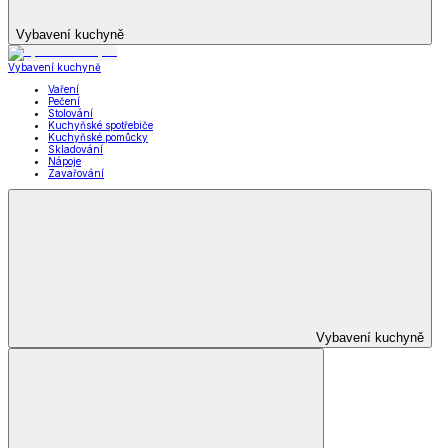
Vybavení kuchyně
Vybavení kuchyně
Vaření
Pečení
Stolování
Kuchyňské spotřebiče
Kuchyňské pomůcky
Skladování
Nápoje
Zavařování
Vybavení kuchyně