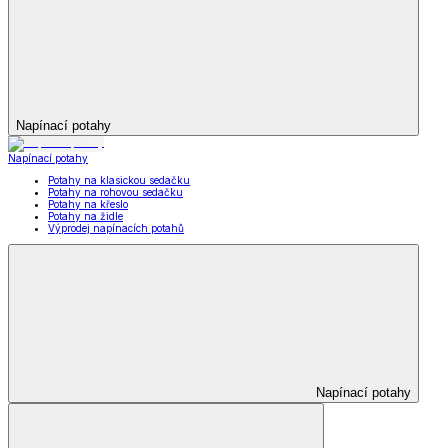
Napínací potahy
Napínací potahy
Potahy na klasickou sedačku
Potahy na rohovou sedačku
Potahy na křeslo
Potahy na židle
Výprodej napínacích potahů
Napínací potahy