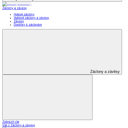
Záclony a závěsy
Hotové záclony
Voálové záclony a závěsy
Závěsy
Doplňky k záclonám
Záclony a závěsy
Zobrazit vše
Vše z Záclony a závěsy