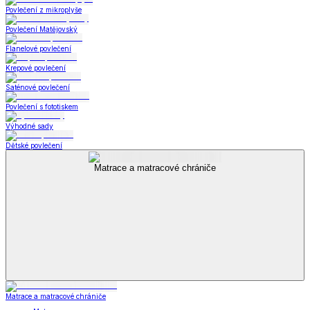
Povlečení z mikroplyše
Povlečení Matějovský
Flanelové povlečení
Krepové povlečení
Saténové povlečení
Povlečení s fototiskem
Výhodné sady
Dětské povlečení
Matrace a matracové chrániče
Matrace a matracové chrániče