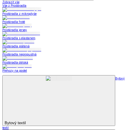
Zobrazit vše
Vše z Prostěradla
Prostěradla z mikroplyše
Prostěradla froté
Prostěradla jersey
Prostěradla s elastanem
Prostěradla plátěná
Prostěradla nepropustná
Prostěradla dětská
Přehozy na postel
Bytový
Bytový textil
textil