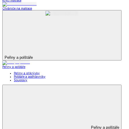
Krycí matrace
Chrániče na matrace
Peřiny a polštáře
Peřiny a polštáře
Peřiny a přikrývky
Polštáře a podhlavníky
Soupravy
Peřiny a polštáře