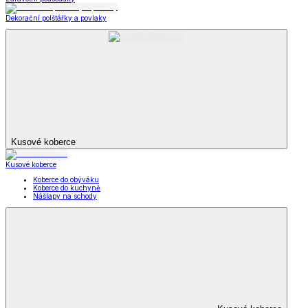
Dekorační polštářky a povlaky
Kusové koberce
Kusové koberce
Koberce do obýváku
Koberce do kuchyně
Nášlapy na schody