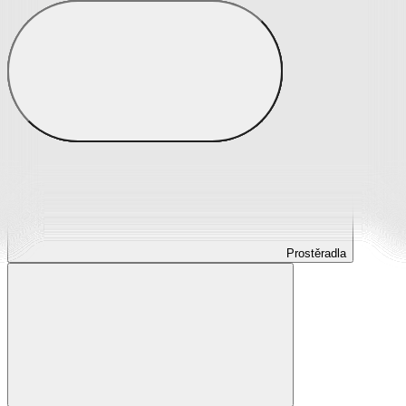
Prostěradla
Prostěradla z mikroplyše
Prostěradla froté
Prostěradla jersey
Prostěradla s elastanem
Prostěradla plátěná
Prostěradla nepropustná
Prostěradla dětská
Prostěradla