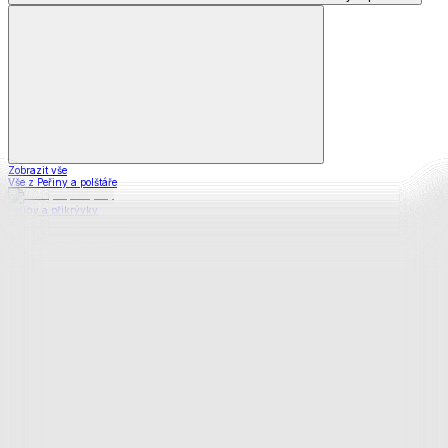
Zobrazit vše
Vše z Peřiny a polštáře
Peřiny a přikrývky
Polštáře a podhlavníky
Soupravy
Prostěradla