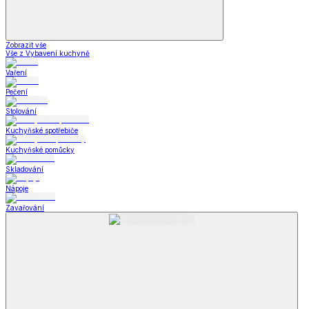
Zobrazit vše
Vše z Vybavení kuchyně
Vaření
Pečení
Stolování
Kuchyňské spotřebiče
Kuchyňské pomůcky
Skladování
Nápoje
Zavařování