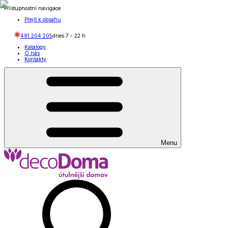
Přístupnostní navigace
Přejít k obsahu
491 204 205
dnes
7
-
22
h
Katalogy
O nás
Kontakty
Menu