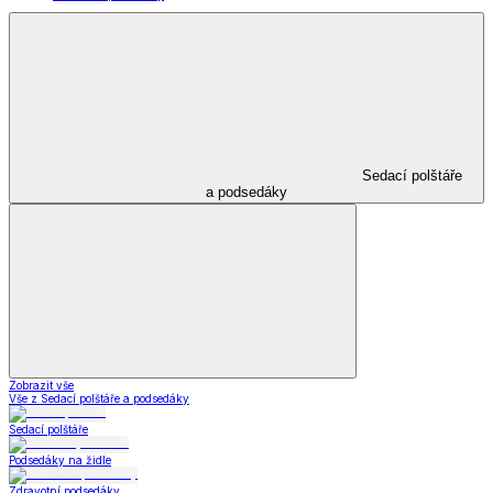
Sedací polštáře
a podsedáky
Zobrazit vše
Vše z Sedací polštáře a podsedáky
Sedací polštáře
Podsedáky na židle
Zdravotní podsedáky