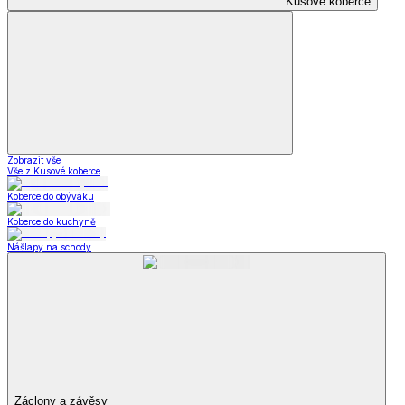
Kusové koberce
Zobrazit vše
Vše z Kusové koberce
Koberce do obýváku
Koberce do kuchyně
Nášlapy na schody
Záclony a závěsy