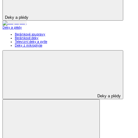
Deky a plédy
Deky a plédy
Beránkové soupravy
Beránkové deky
Televizní deky a pytle
Deky z mikroplyše
Deky a plédy