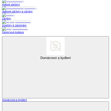
Hotové záclony
Voálové záclony a závěsy
Závěsy
Doplňky k záclonám
Designové kolekce
Domácnost a bydlení
Domácnost a bydlení