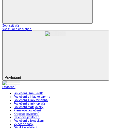
Zobrazit vše
Vše z Ložnice a spaní
Povlečení
Povlečení
Povlečení Dual Feel®
Povlečení z hladké bavlny
Povlečení z mikrovlákna
Povlečení z mikroplyše
Povlečení Matějovský
Flanelové povlečení
Krepové povlečení
Saténové povlečení
Povlečení s fototiskem
Výhodné sady
Dětské povlečení