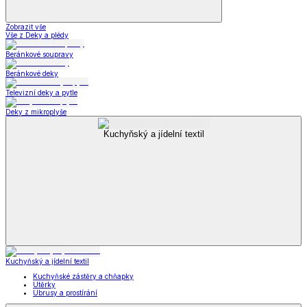
Zobrazit vše
Vše z Deky a plédy
Beránkové soupravy
Beránkové deky
Televizní deky a pytle
Deky z mikroplyše
Kuchyňský a jídelní textil
Kuchyňský a jídelní textil
Kuchyňské zástěry a chňapky
Utěrky
Ubrusy a prostírání