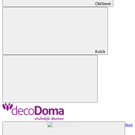
Oblíbené
Košík
Nově