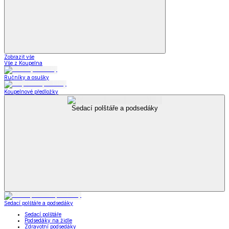
Zobrazit vše
Vše z Koupelna
Ručníky a osušky
Koupelnové předložky
Sedací polštáře a podsedáky
Sedací polštáře a podsedáky
Sedací polštáře
Podsedáky na židle
Zdravotní podsedáky