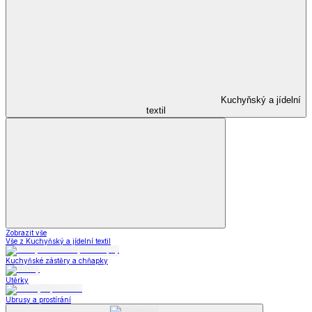
Kuchyňský a jídelní
textil
Zobrazit vše
Vše z Kuchyňský a jídelní textil
Kuchyňské zástěry a chňapky
Utěrky
Ubrusy a prostírání