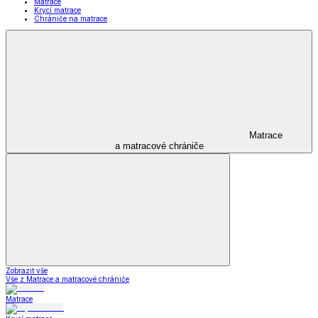
Matrace
Krycí matrace
Chrániče na matrace
Matrace
a matracové chrániče
Zobrazit vše
Vše z Matrace a matracové chrániče
Matrace