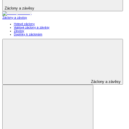
Domácí obuv
a pantofle
Zobrazit vše
Vše z Domácí obuv a pantofle
Zdravotní pantofle
Bačkory z ovčí vlny
Kožené nazouváky
Zdravotní a komfortní obuv