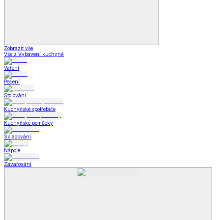
Letní obuv
Letní obuv
Sandály
Tenisky
Kožené polobotky
Letní obuv