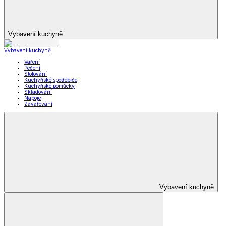
Zimní obuv
Zobrazit vše
Vše z Zimní obuv
Zimní boty
Důchodky