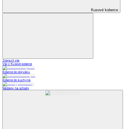
Zobrazit vše
Vše z Obuv a móda
Domácí obuv a pantofle
Domácí obuv a pantofle
Zdravotní pantofle
Bačkory z ovčí vlny
Kožené nazouváky