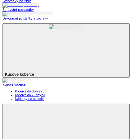
Autopotřeby a nářadí
Obuv
Obuv a móda
a móda
Obuv a móda