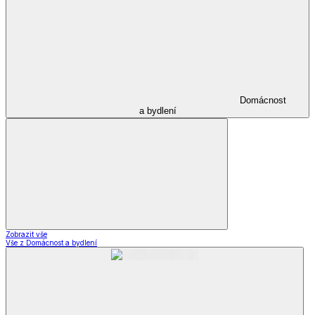
Zobrazit vše
Vše z Zdravotní a komfortní obuv
Ortopedická obuv
Široká obuv
Ponožky
Zimní obuv
Zimní obuv
Zimní boty
Důchodky