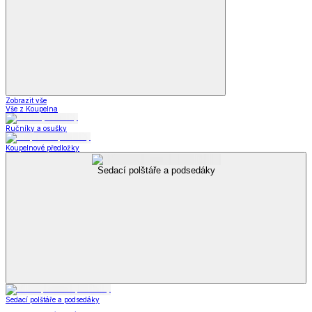
Bytové dekorace
Doplňky do koupelny
Umělé květiny
Rohožky
Svíčky a svícny
Zahrada a kemping
Zahrada a kemping
Zahradnické potřeby
Zahradní dekorace
Zahradní nábytek
Grily a grilování
Kempingové potřeby
Autopotřeby a nářadí