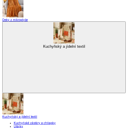
Zobrazit vše
Vše z Vybavení kuchyně
Vaření
Pečení
Stolování
Kuchyňské spotřebiče