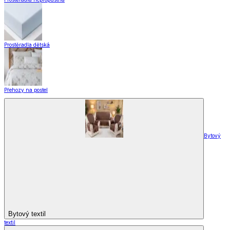
Vše z Záclony a závěsy
Hotové záclony
Voálové záclony a závěsy
Závěsy
Doplňky k záclonám