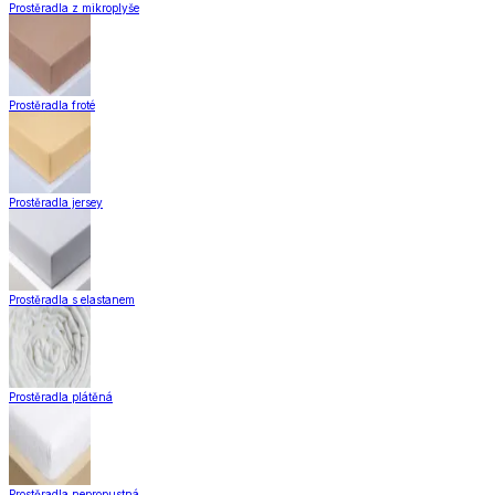
Záclony a závěsy
Hotové záclony
Voálové záclony a závěsy
Závěsy
Doplňky k záclonám
Záclony a závěsy
Zobrazit vše