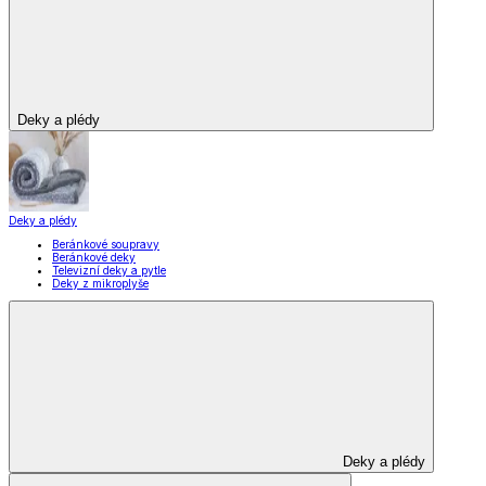
Zobrazit vše
Vše z Domácnost a bydlení
Vybavení kuchyně