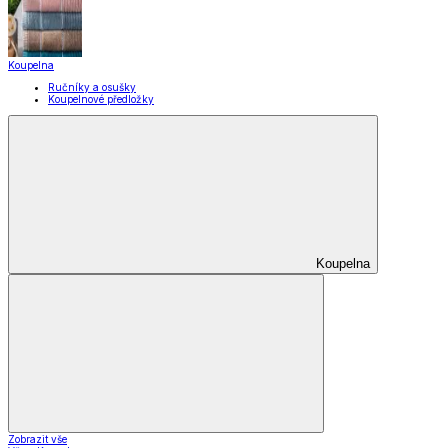
Domácnost a úklid
Zobrazit vše
Vše z Domácnost a úklid
Praktičtí pomocníci
Pomůcky pro úklid a čištění