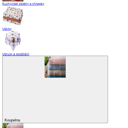
Domácnost a úklid
Domácnost a úklid
Praktičtí pomocníci
Pomůcky pro úklid a čištění
Praní a žehlení
Drobné opravy
Úložné boxy a vakuové pytle
EkoDrogerie
Pro mazlíčky
Zábava a volný čas
Pro děti