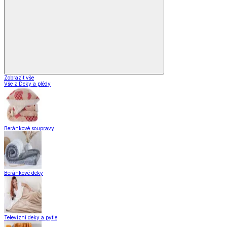
Vybavení kuchyně
Vaření
Pečení
Stolování
Kuchyňské spotřebiče
Kuchyňské pomůcky
Skladování
Nápoje
Zavařování
Vybavení kuchyně