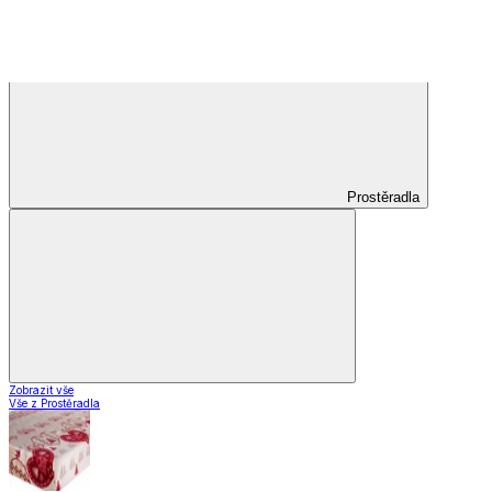
Koberce do kuchyně
Nášlapy na schody
Záclony a závěsy