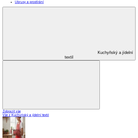
Kuchyňské pomůcky
Skladování
Nápoje
Zavařování