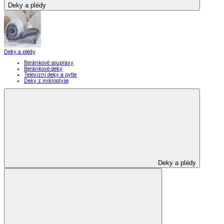
Deky a plédy
Deky a plédy
Beránkové soupravy
Beránkové deky
Televizní deky a pytle
Deky z mikroplyše
Deky a plédy