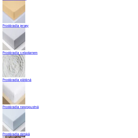
Prostěradla jersey
Prostěradla s elastanem
Prostěradla plátěná
Prostěradla nepropustná
Prostěradla dětská