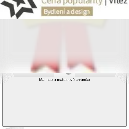
Povlečení s fototiskem
Výhodné sady
Dětské povlečení
Matrace a matracové chrániče