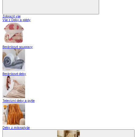
Zobrazit vše
Vše z Deky a plédy
Beránkové soupravy
Beránkové deky
Televizní deky a pytle
Deky z mikroplyše