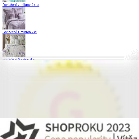
Povlečení z mikrovlákna
Povlečení z mikroplyše
Povlečení Matějovský
Flanelové povlečení
Saténové povlečení