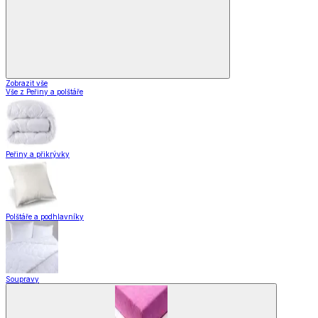
Zobrazit vše
Vše z Peřiny a polštáře
Peřiny a přikrývky
Polštáře a podhlavníky
Soupravy