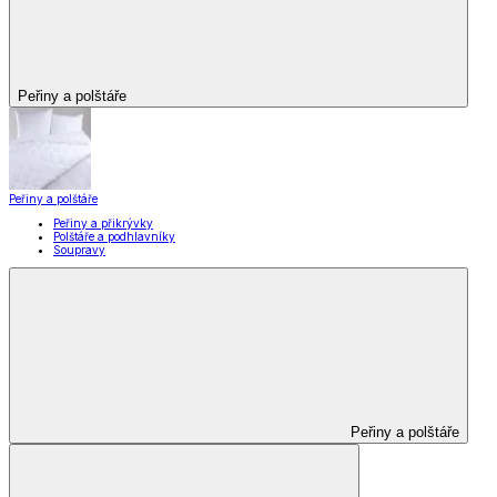
Peřiny a polštáře
Peřiny a polštáře
Peřiny a přikrývky
Polštáře a podhlavníky
Soupravy
Peřiny a polštáře