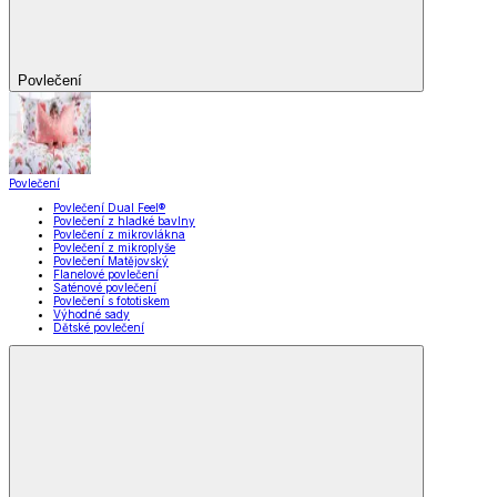
Povlečení
Povlečení
Povlečení Dual Feel®
Povlečení z hladké bavlny
Povlečení z mikrovlákna
Povlečení z mikroplyše
Povlečení Matějovský
Flanelové povlečení
Saténové povlečení
Povlečení s fototiskem
Výhodné sady
Dětské povlečení