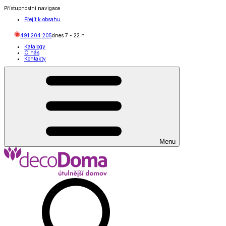
Přístupnostní navigace
Přejít k obsahu
491 204 205
dnes
7
-
22
h
Katalogy
O nás
Kontakty
Menu