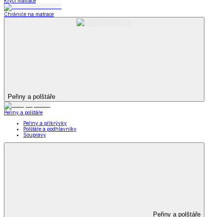
Krycí matrace
Chrániče na matrace
Peřiny a polštáře
Peřiny a polštáře
Peřiny a přikrývky
Polštáře a podhlavníky
Soupravy
Peřiny a polštáře