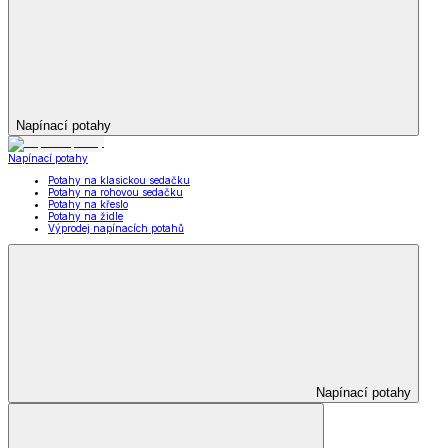
Napínací potahy
Napínací potahy
Potahy na klasickou sedačku
Potahy na rohovou sedačku
Potahy na křeslo
Potahy na židle
Výprodej napínacích potahů
Napínací potahy