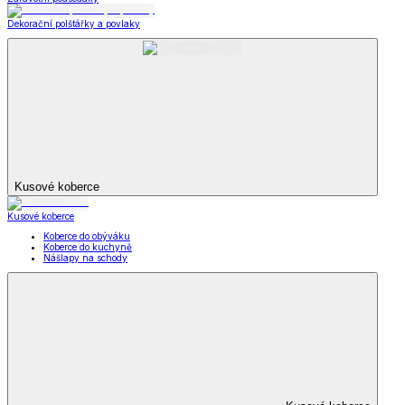
Dekorační polštářky a povlaky
Kusové koberce
Kusové koberce
Koberce do obýváku
Koberce do kuchyně
Nášlapy na schody