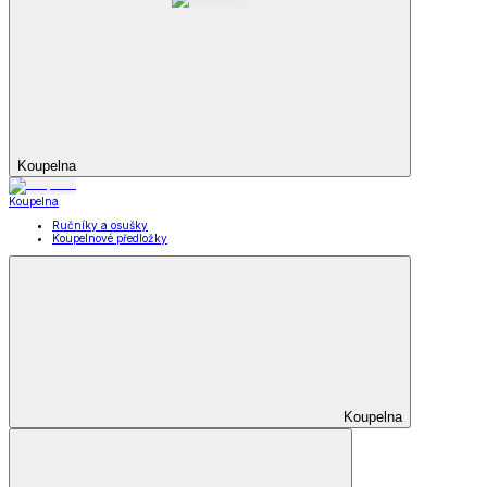
Koupelna
Koupelna
Ručníky a osušky
Koupelnové předložky
Koupelna