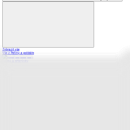
Zobrazit vše
Vše z Peřiny a polštáře
Peřiny a přikrývky
Polštáře a podhlavníky
Soupravy
Prostěradla