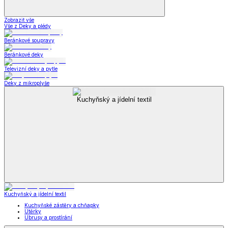
Zobrazit vše
Vše z Deky a plédy
Beránkové soupravy
Beránkové deky
Televizní deky a pytle
Deky z mikroplyše
Kuchyňský a jídelní textil
Kuchyňský a jídelní textil
Kuchyňské zástěry a chňapky
Utěrky
Ubrusy a prostírání