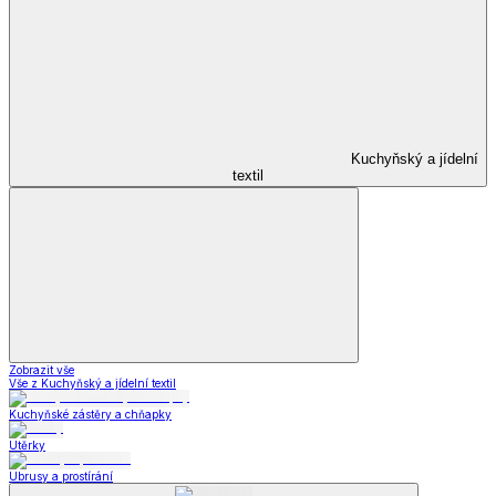
Kuchyňský a jídelní
textil
Zobrazit vše
Vše z Kuchyňský a jídelní textil
Kuchyňské zástěry a chňapky
Utěrky
Ubrusy a prostírání