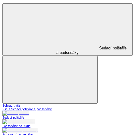
Sedací polštáře
a podsedáky
Zobrazit vše
Vše z Sedací polštáře a podsedáky
Sedací polštáře
Podsedáky na židle
Zdravotní podsedáky