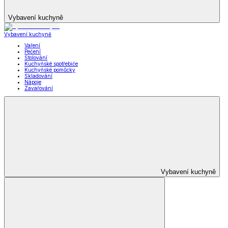
Vybavení kuchyně
Vybavení kuchyně
Vaření
Pečení
Stolování
Kuchyňské spotřebiče
Kuchyňské pomůcky
Skladování
Nápoje
Zavařování
Vybavení kuchyně