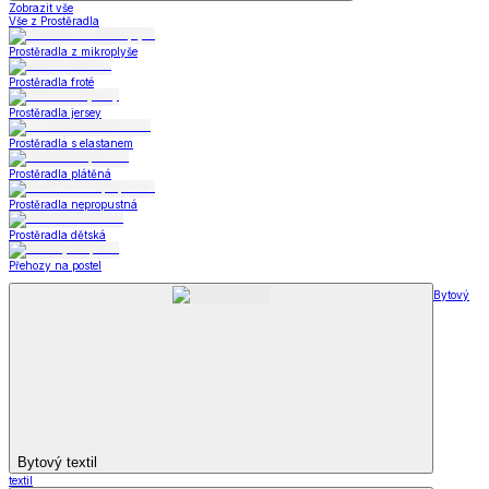
Zobrazit vše
Vše z Prostěradla
Prostěradla z mikroplyše
Prostěradla froté
Prostěradla jersey
Prostěradla s elastanem
Prostěradla plátěná
Prostěradla nepropustná
Prostěradla dětská
Přehozy na postel
Bytový
Bytový textil
textil