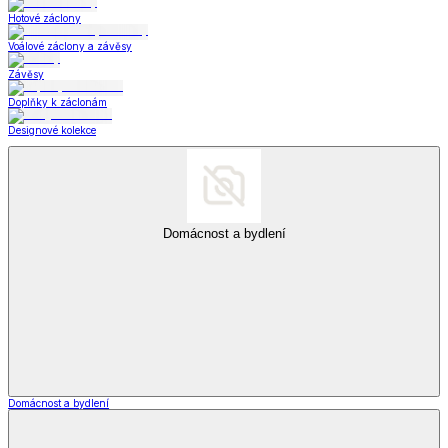
Hotové záclony
Voálové záclony a závěsy
Závěsy
Doplňky k záclonám
Designové kolekce
Domácnost a bydlení
Domácnost a bydlení