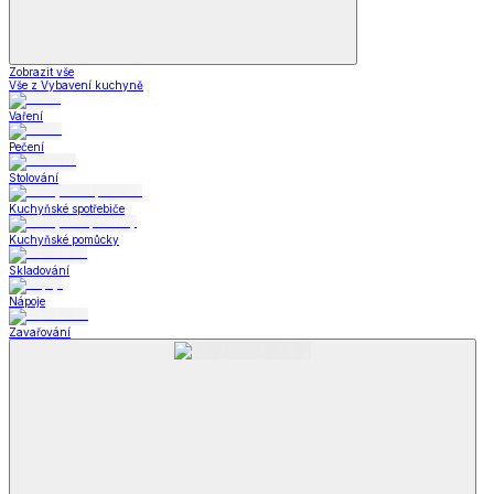
Zobrazit vše
Vše z Vybavení kuchyně
Vaření
Pečení
Stolování
Kuchyňské spotřebiče
Kuchyňské pomůcky
Skladování
Nápoje
Zavařování