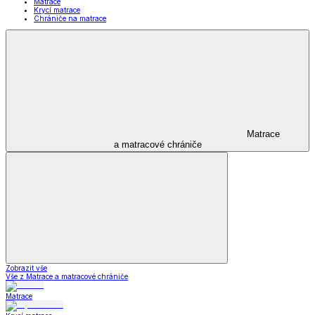
Matrace
Krycí matrace
Chrániče na matrace
Matrace
a matracové chrániče
Zobrazit vše
Vše z Matrace a matracové chrániče
Matrace