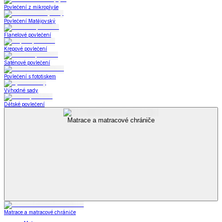
Povlečení z mikroplyše
Povlečení Matějovský
Flanelové povlečení
Krepové povlečení
Saténové povlečení
Povlečení s fototiskem
Výhodné sady
Dětské povlečení
Matrace a matracové chrániče
Matrace a matracové chrániče