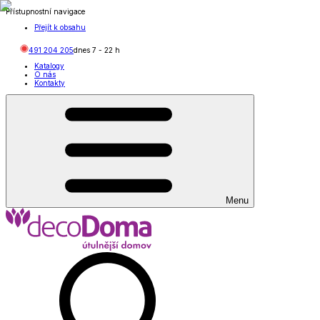
Přístupnostní navigace
Přejít k obsahu
491 204 205
dnes
7
-
22
h
Katalogy
O nás
Kontakty
Menu