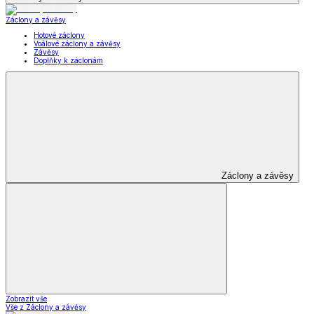
Záclony a závěsy
Hotové záclony
Voálové záclony a závěsy
Závěsy
Doplňky k záclonám
Záclony a závěsy
Zobrazit vše
Vše z Záclony a závěsy