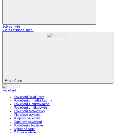
Zobrazit vše
Vše z Ložnice a spaní
Povlečení
Povlečení
Povlečení Dual Feel®
Povlečení z hladké bavlny
Povlečení z mikrovlákna
Povlečení z mikroplyše
Povlečení Matějovský
Flanelové povlečení
Krepové povlečení
Saténové povlečení
Povlečení s fototiskem
Výhodné sady
Dětské povlečení