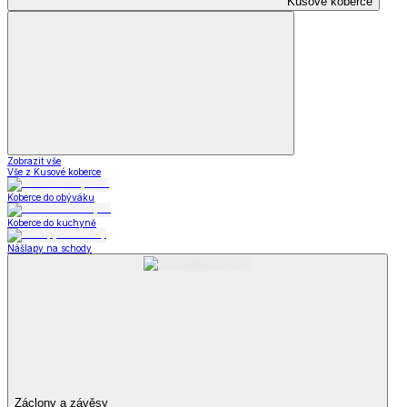
Kusové koberce
Zobrazit vše
Vše z Kusové koberce
Koberce do obýváku
Koberce do kuchyně
Nášlapy na schody
Záclony a závěsy