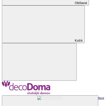
Oblíbené
Košík
Nově