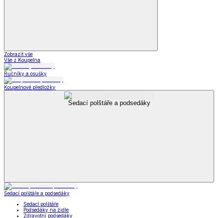
Zobrazit vše
Vše z Koupelna
Ručníky a osušky
Koupelnové předložky
Sedací polštáře a podsedáky
Sedací polštáře a podsedáky
Sedací polštáře
Podsedáky na židle
Zdravotní podsedáky