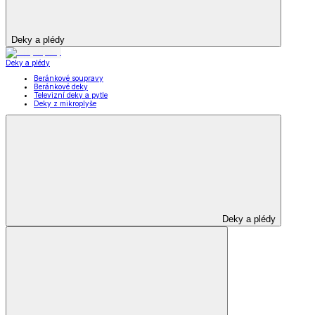
Deky a plédy
Deky a plédy
Beránkové soupravy
Beránkové deky
Televizní deky a pytle
Deky z mikroplyše
Deky a plédy