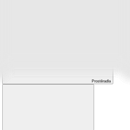
Prostěradla
Prostěradla z mikroplyše
Prostěradla froté
Prostěradla jersey
Prostěradla s elastanem
Prostěradla plátěná
Prostěradla nepropustná
Prostěradla dětská
Prostěradla