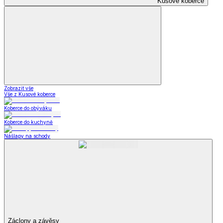
Kusové koberce
Zobrazit vše
Vše z Kusové koberce
Koberce do obýváku
Koberce do kuchyně
Nášlapy na schody
Záclony a závěsy