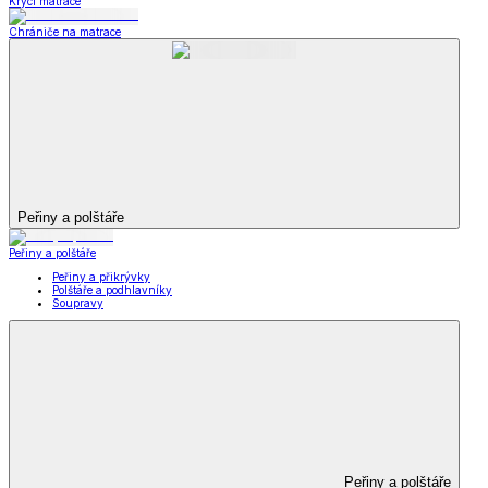
Krycí matrace
Chrániče na matrace
Peřiny a polštáře
Peřiny a polštáře
Peřiny a přikrývky
Polštáře a podhlavníky
Soupravy
Peřiny a polštáře