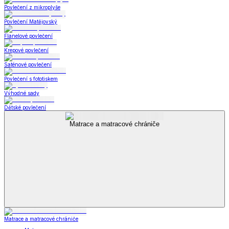
Povlečení z mikroplyše
Povlečení Matějovský
Flanelové povlečení
Krepové povlečení
Saténové povlečení
Povlečení s fototiskem
Výhodné sady
Dětské povlečení
Matrace a matracové chrániče
Matrace a matracové chrániče