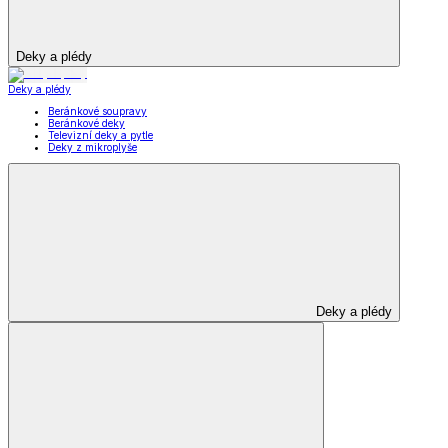
Deky a plédy
Deky a plédy
Beránkové soupravy
Beránkové deky
Televizní deky a pytle
Deky z mikroplyše
Deky a plédy