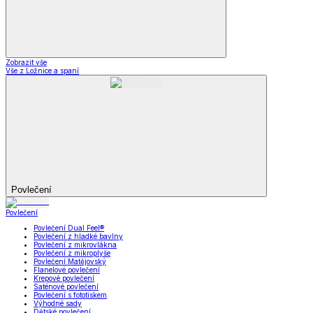
Zobrazit vše
Vše z Ložnice a spaní
Povlečení
Povlečení
Povlečení Dual Feel®
Povlečení z hladké bavlny
Povlečení z mikrovlákna
Povlečení z mikroplyše
Povlečení Matějovský
Flanelové povlečení
Krepové povlečení
Saténové povlečení
Povlečení s fototiskem
Výhodné sady
Dětské povlečení