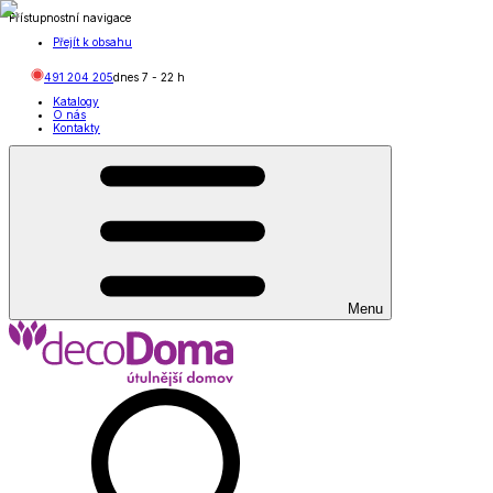
Přístupnostní navigace
Přejít k obsahu
491 204 205
dnes
7
-
22
h
Katalogy
O nás
Kontakty
Menu