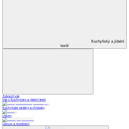
Kuchyňský a jídelní
textil
Zobrazit vše
Vše z Kuchyňský a jídelní textil
Kuchyňské zástěry a chňapky
Utěrky
Ubrusy a prostírání