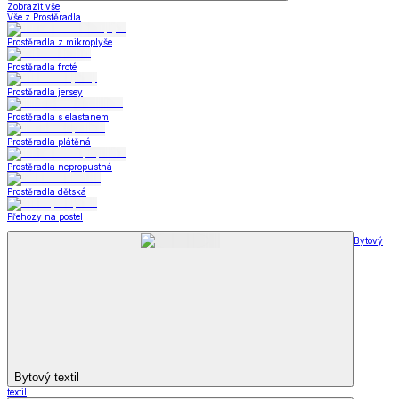
Zobrazit vše
Vše z Prostěradla
Prostěradla z mikroplyše
Prostěradla froté
Prostěradla jersey
Prostěradla s elastanem
Prostěradla plátěná
Prostěradla nepropustná
Prostěradla dětská
Přehozy na postel
Bytový
Bytový textil
textil