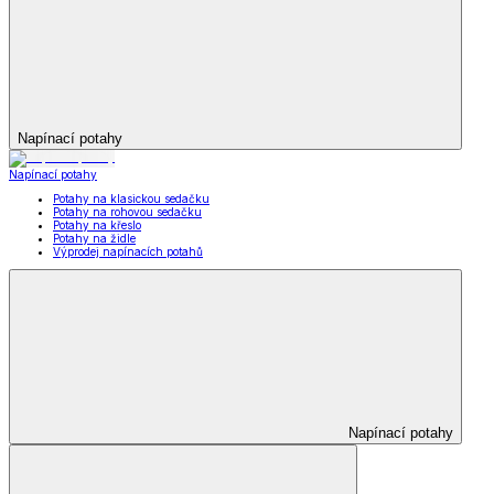
Napínací potahy
Napínací potahy
Potahy na klasickou sedačku
Potahy na rohovou sedačku
Potahy na křeslo
Potahy na židle
Výprodej napínacích potahů
Napínací potahy