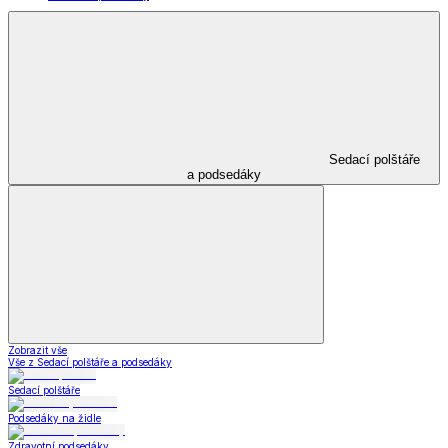
Sedací polštáře
a podsedáky
Zobrazit vše
Vše z Sedací polštáře a podsedáky
Sedací polštáře
Podsedáky na židle
Zdravotní podsedáky