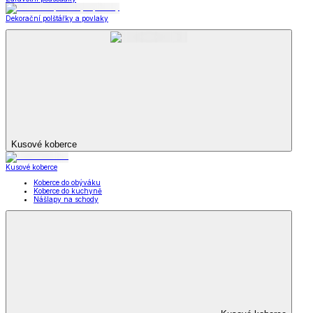
Dekorační polštářky a povlaky
Kusové koberce
Kusové koberce
Koberce do obýváku
Koberce do kuchyně
Nášlapy na schody