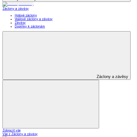
Záclony a závěsy
Hotové záclony
Voálové záclony a závěsy
Závěsy
Doplňky k záclonám
Záclony a závěsy
Zobrazit vše
Vše z Záclony a závěsy