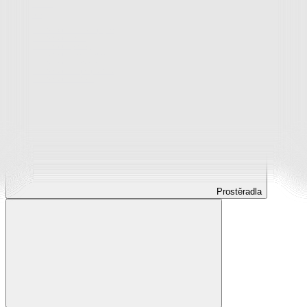
Prostěradla
Prostěradla z mikroplyše
Prostěradla froté
Prostěradla jersey
Prostěradla s elastanem
Prostěradla plátěná
Prostěradla nepropustná
Prostěradla dětská
Prostěradla