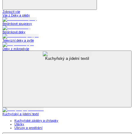
Zobrazit vše
Vše z Deky a plédy
Beránkové soupravy
Beránkové deky
Televizní deky a pytle
Deky z mikroplyše
Kuchyňský a jídelní textil
Kuchyňský a jídelní textil
Kuchyňské zástěry a chňapky
Utěrky
Ubrusy a prostírání