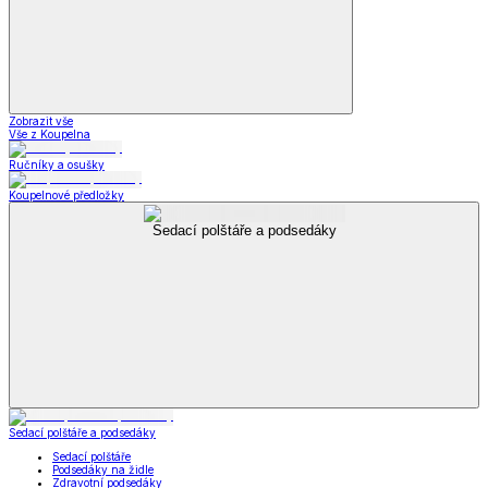
Zobrazit vše
Vše z Koupelna
Ručníky a osušky
Koupelnové předložky
Sedací polštáře a podsedáky
Sedací polštáře a podsedáky
Sedací polštáře
Podsedáky na židle
Zdravotní podsedáky