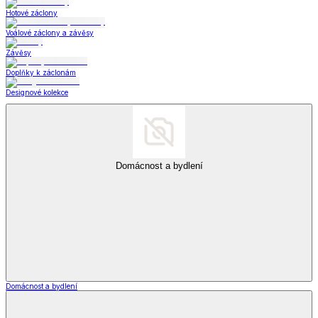
Hotové záclony
Voálové záclony a závěsy
Závěsy
Doplňky k záclonám
Designové kolekce
Domácnost a bydlení
Domácnost a bydlení