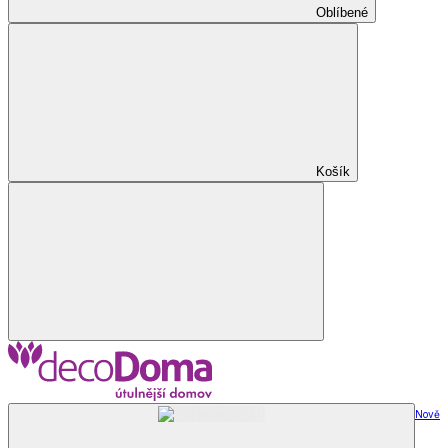
Oblíbené
Košík
Nově