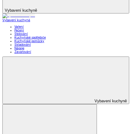
Vybavení kuchyně
Vybavení kuchyně
Vaření
Pečení
Stolování
Kuchyňské spotřebiče
Kuchyňské pomůcky
Skladování
Nápoje
Zavařování
Vybavení kuchyně