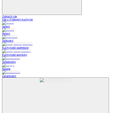
Zobrazit vše
Vše z Vybavení kuchyně
Vaření
Pečení
Stolování
Kuchyňské spotřebiče
Kuchyňské pomůcky
Skladování
Nápoje
Zavařování