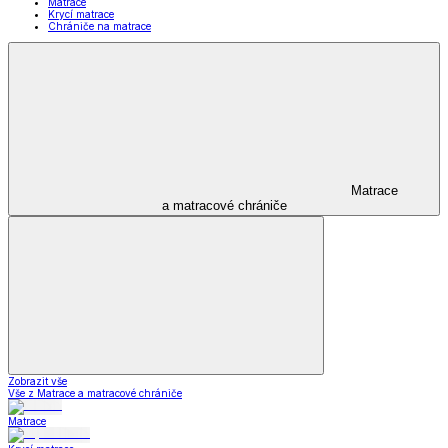
Matrace
Krycí matrace
Chrániče na matrace
Matrace
a matracové chrániče
Zobrazit vše
Vše z Matrace a matracové chrániče
Matrace