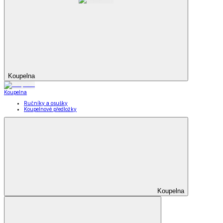
Koupelna
Koupelna
Ručníky a osušky
Koupelnové předložky
Koupelna