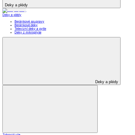
Deky a plédy
Deky a plédy
Beránkové soupravy
Beránkové deky
Televizní deky a pytle
Deky z mikroplyše
Deky a plédy
Zobrazit vše