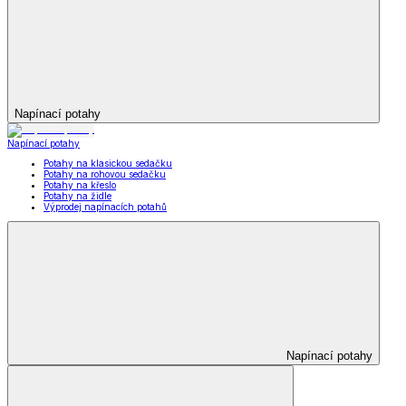
Napínací potahy
Napínací potahy
Potahy na klasickou sedačku
Potahy na rohovou sedačku
Potahy na křeslo
Potahy na židle
Výprodej napínacích potahů
Napínací potahy