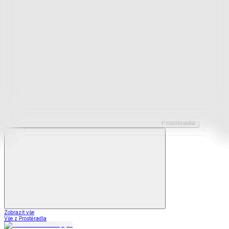
Prostěradla z mikroplyše
Prostěradla froté
Prostěradla jersey
Prostěradla s elastanem
Prostěradla plátěná
Prostěradla nepropustná
Prostěradla dětská
Prostěradla
Zobrazit vše
Vše z Prostěradla