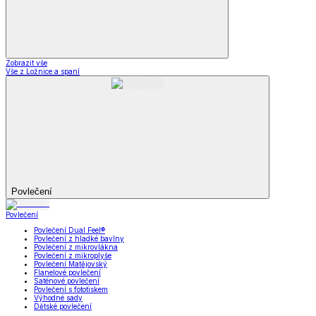
Zobrazit vše
Vše z Ložnice a spaní
Povlečení
Povlečení
Povlečení Dual Feel®
Povlečení z hladké bavlny
Povlečení z mikrovlákna
Povlečení z mikroplyše
Povlečení Matějovský
Flanelové povlečení
Saténové povlečení
Povlečení s fototiskem
Výhodné sady
Dětské povlečení