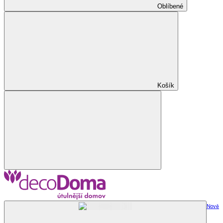
Oblíbené
Košík
Nově