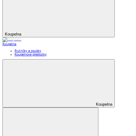
Koupelna
Koupelna
Ručníky a osušky
Koupelnové předložky
Koupelna