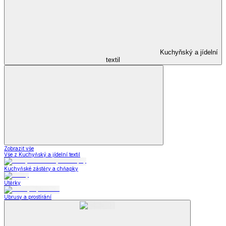
Kuchyňský a jídelní
textil
Zobrazit vše
Vše z Kuchyňský a jídelní textil
Kuchyňské zástěry a chňapky
Utěrky
Ubrusy a prostírání