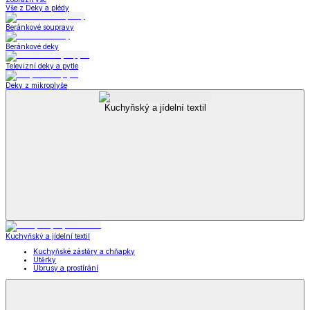
Vše z Deky a plédy
Beránkové soupravy
Beránkové deky
Televizní deky a pytle
Deky z mikroplyše
Kuchyňský a jídelní textil
Kuchyňský a jídelní textil
Kuchyňské zástěry a chňapky
Utěrky
Ubrusy a prostírání