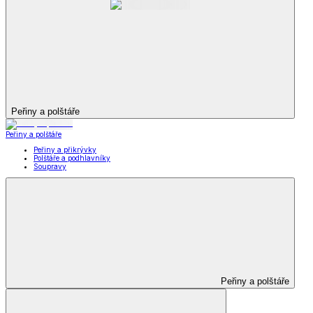
Peřiny a polštáře
Peřiny a polštáře
Peřiny a přikrývky
Polštáře a podhlavníky
Soupravy
Peřiny a polštáře