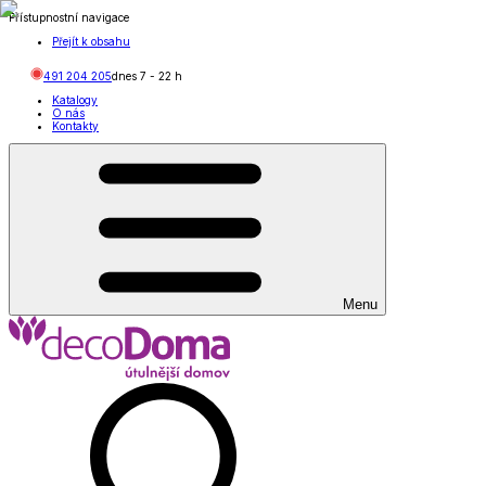
Přístupnostní navigace
Přejít k obsahu
491 204 205
dnes
7
-
22
h
Katalogy
O nás
Kontakty
Menu