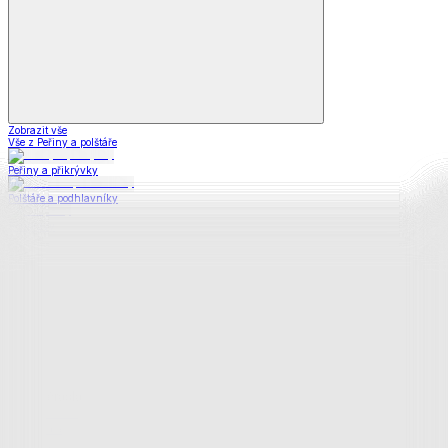
Zobrazit vše
Vše z Peřiny a polštáře
Peřiny a přikrývky
Polštáře a podhlavníky
Soupravy
Prostěradla
Prostěradla