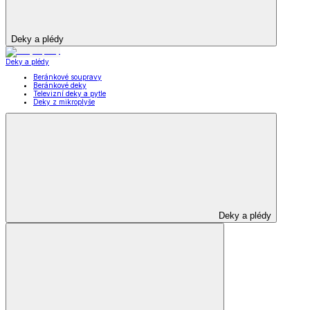
Deky a plédy
Deky a plédy
Beránkové soupravy
Beránkové deky
Televizní deky a pytle
Deky z mikroplyše
Deky a plédy