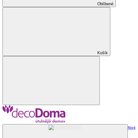
Oblíbené
Košík
Nově