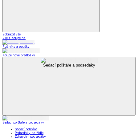
Zobrazit vše
Vše z Koupelna
Ručníky a osušky
Koupelnové předložky
Sedací polštáře a podsedáky
Sedací polštáře a podsedáky
Sedací polštáře
Podsedáky na židle
Zdravotní podsedáky