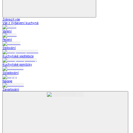
Zobrazit vše
Vše z Vybavení kuchyně
Vaření
Pečení
Stolování
Kuchyňské spotřebiče
Kuchyňské pomůcky
Skladování
Nápoje
Zavařování