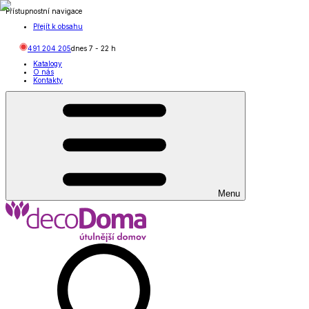
Přístupnostní navigace
Přejít k obsahu
491 204 205
dnes
7
-
22
h
Katalogy
O nás
Kontakty
Menu