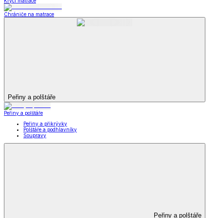
Krycí matrace
Chrániče na matrace
Peřiny a polštáře
Peřiny a polštáře
Peřiny a přikrývky
Polštáře a podhlavníky
Soupravy
Peřiny a polštáře