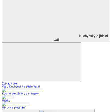
Kuchyňský a jídelní
textil
Zobrazit vše
Vše z Kuchyňský a jídelní textil
Kuchyňské zástěry a chňapky
Utěrky
Ubrusy a prostírání