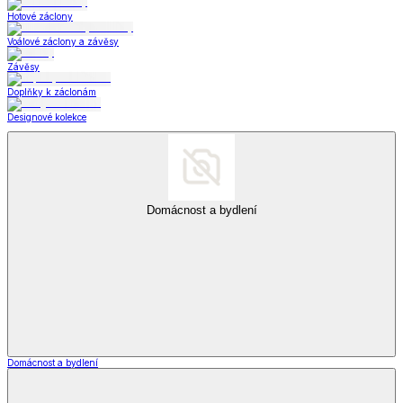
Hotové záclony
Voálové záclony a závěsy
Závěsy
Doplňky k záclonám
Designové kolekce
Domácnost a bydlení
Domácnost a bydlení