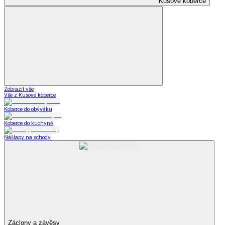
Kusové koberce
Zobrazit vše
Vše z Kusové koberce
Koberce do obýváku
Koberce do kuchyně
Nášlapy na schody
Záclony a závěsy