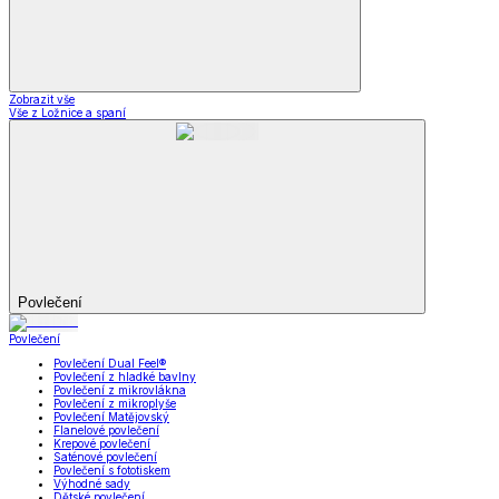
Zobrazit vše
Vše z Ložnice a spaní
Povlečení
Povlečení
Povlečení Dual Feel®
Povlečení z hladké bavlny
Povlečení z mikrovlákna
Povlečení z mikroplyše
Povlečení Matějovský
Flanelové povlečení
Krepové povlečení
Saténové povlečení
Povlečení s fototiskem
Výhodné sady
Dětské povlečení