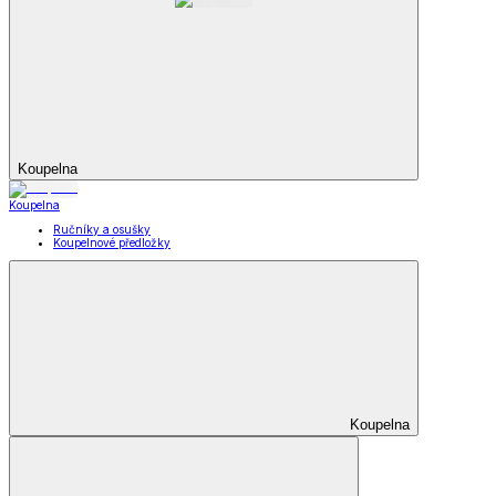
Koupelna
Koupelna
Ručníky a osušky
Koupelnové předložky
Koupelna