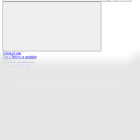
Zobrazit vše
Vše z Peřiny a polštáře
Peřiny a přikrývky
Polštáře a podhlavníky
Soupravy
Prostěradla