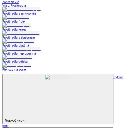
Zobrazit vše
Vše z Prostěradla
Prostěradla z mikroplyše
Prostěradla froté
Prostěradla jersey
Prostěradla s elastanem
Prostěradla plátěná
Prostěradla nepropustná
Prostěradla dětská
Přehozy na postel
Bytový
Bytový textil
textil