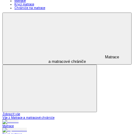
Matrace
Krycí matrace
Chrániče na matrace
Matrace
a matracové chrániče
Zobrazit vše
Vše z Matrace a matracové chrániče
Matrace