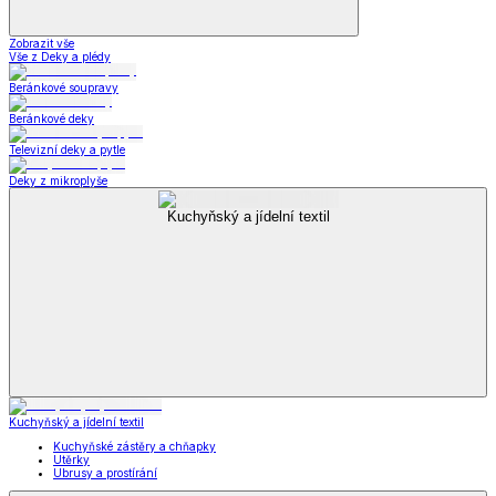
Zobrazit vše
Vše z Deky a plédy
Beránkové soupravy
Beránkové deky
Televizní deky a pytle
Deky z mikroplyše
Kuchyňský a jídelní textil
Kuchyňský a jídelní textil
Kuchyňské zástěry a chňapky
Utěrky
Ubrusy a prostírání