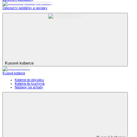
Dekorační polštářky a povlaky
Kusové koberce
Kusové koberce
Koberce do obýváku
Koberce do kuchyně
Nášlapy na schody