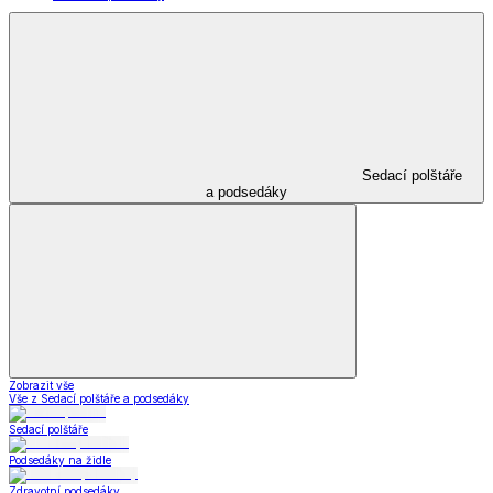
Sedací polštáře
a podsedáky
Zobrazit vše
Vše z Sedací polštáře a podsedáky
Sedací polštáře
Podsedáky na židle
Zdravotní podsedáky