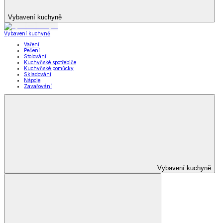
Vybavení kuchyně
Vybavení kuchyně
Vaření
Pečení
Stolování
Kuchyňské spotřebiče
Kuchyňské pomůcky
Skladování
Nápoje
Zavařování
Vybavení kuchyně