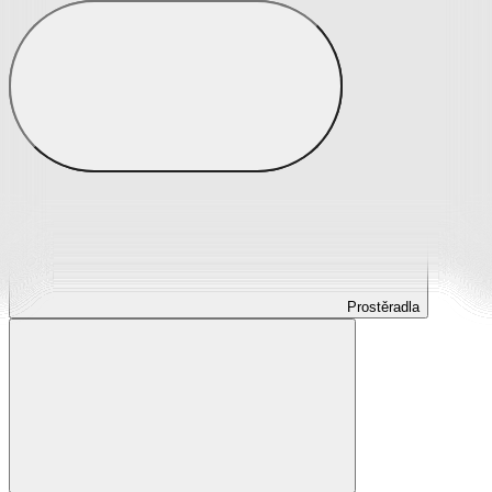
Prostěradla
Prostěradla z mikroplyše
Prostěradla froté
Prostěradla jersey
Prostěradla s elastanem
Prostěradla plátěná
Prostěradla nepropustná
Prostěradla dětská
Prostěradla