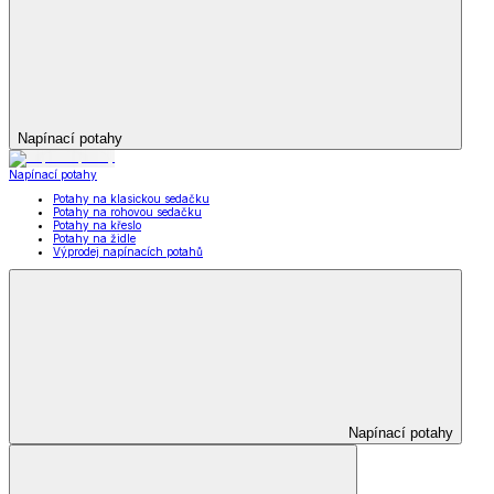
Napínací potahy
Napínací potahy
Potahy na klasickou sedačku
Potahy na rohovou sedačku
Potahy na křeslo
Potahy na židle
Výprodej napínacích potahů
Napínací potahy