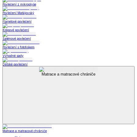
Povlečení z mikroplyše
Povlečení Matějovský
Flanelové povlečení
Krepové povlečení
Saténové povlečení
Povlečení s fototiskem
Výhodné sady
Dětské povlečení
Matrace a matracové chrániče
Matrace a matracové chrániče