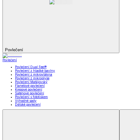
Koupelna
Koupelna
Ručníky a osušky
Koupelnové předložky
Koupelna
Zobrazit vše
Vše z Koupelna
Ručníky a osušky
Koupelnové předložky