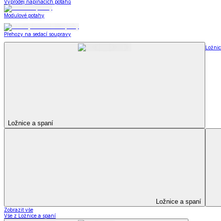
Kuchyňský a jídelní textil
Kuchyňský a jídelní textil
Kuchyňské zástěry a chňapky
Utěrky
Ubrusy a prostírání
Kuchyňský a jídelní tex
Zobrazit vše
Vše z Kuchyňský a jídelní textil
Kuchyňské zástěry a chňapky
Utěrky
Ubrusy a prostírání