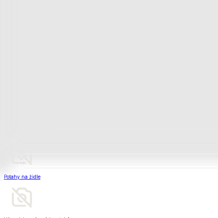
Televizní deky a pytle
Deky z mikroplyše
Deky a plédy
Zobrazit vše
Vše z Deky a plédy
Beránkové soupravy
Beránkové deky
Televizní deky a pytle
Deky z mikroplyše