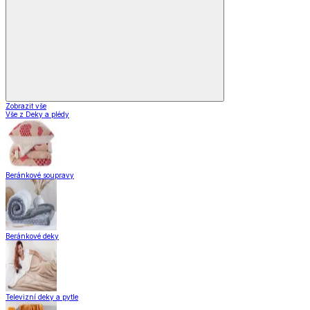
Zobrazit vše
Vše z Deky a plédy
Beránkové soupravy
Beránkové deky
Televizní deky a pytle