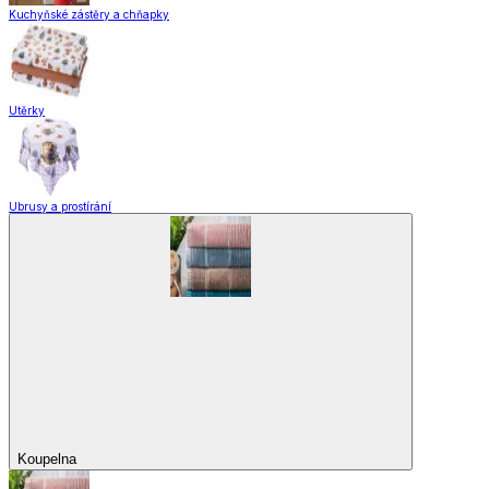
Kuchyňské zástěry a chňapky
Utěrky
Ubrusy a prostírání
Koupelna