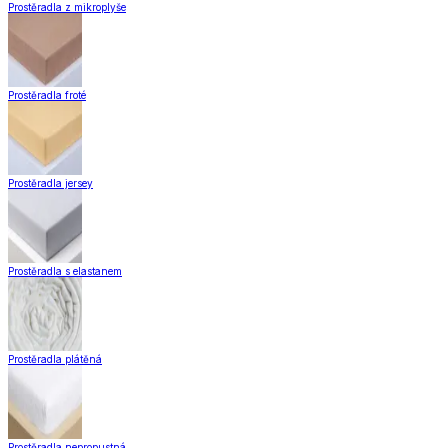
Prostěradla z mikroplyše
Prostěradla froté
Prostěradla jersey
Prostěradla s elastanem
Prostěradla plátěná
Prostěradla nepropustná