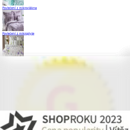
Povlečení z mikrovlákna
Povlečení z mikroplyše
Povlečení Matějovský
Flanelové povlečení
Krepové povlečení