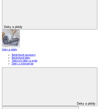
Deky a plédy
Deky a plédy
Beránkové soupravy
Beránkové deky
Televizní deky a pytle
Deky z mikroplyše
Deky a plédy