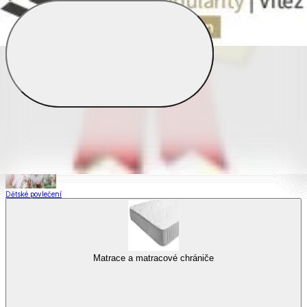
Saténové povlečení
Povlečení s fototiskem
Výhodné sady
Dětské povlečení
Matrace a matracové chrániče