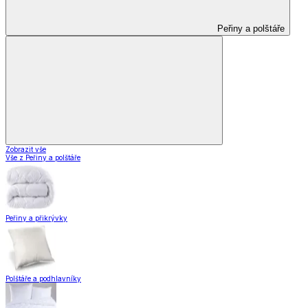
Peřiny a polštáře
Zobrazit vše
Vše z Peřiny a polštáře
Peřiny a přikrývky
Polštáře a podhlavníky