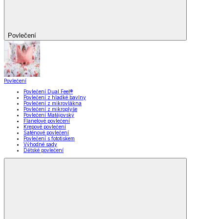
Povlečení
Povlečení
Povlečení Dual Feel®
Povlečení z hladké bavlny
Povlečení z mikrovlákna
Povlečení z mikroplyše
Povlečení Matějovský
Flanelové povlečení
Krepové povlečení
Saténové povlečení
Povlečení s fototiskem
Výhodné sady
Dětské povlečení