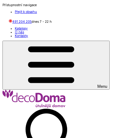
Přístupnostní navigace
Přejít k obsahu
491 204 205
dnes
7
-
22
h
Katalogy
O nás
Kontakty
Menu