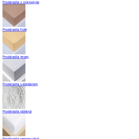
Prostěradla z mikroplyše
Prostěradla froté
Prostěradla jersey
Prostěradla s elastanem
Prostěradla plátěná
Prostěradla nepropustná