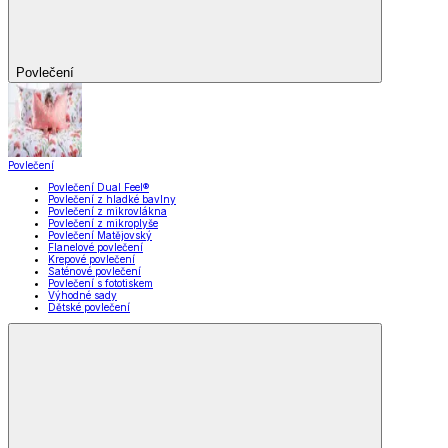
Povlečení
Povlečení
Povlečení Dual Feel®
Povlečení z hladké bavlny
Povlečení z mikrovlákna
Povlečení z mikroplyše
Povlečení Matějovský
Flanelové povlečení
Krepové povlečení
Saténové povlečení
Povlečení s fototiskem
Výhodné sady
Dětské povlečení