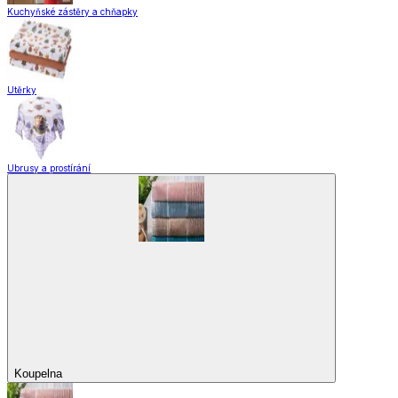
Kuchyňské zástěry a chňapky
Utěrky
Ubrusy a prostírání
Koupelna