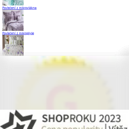
Povlečení z mikrovlákna
Povlečení z mikroplyše
Povlečení Matějovský
Flanelové povlečení
Krepové povlečení