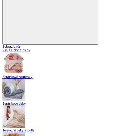
Zobrazit vše
Vše z Deky a plédy
Beránkové soupravy
Beránkové deky
Televizní deky a pytle