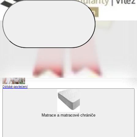
Saténové povlečení
Povlečení s fototiskem
Výhodné sady
Dětské povlečení
Matrace a matracové chrániče