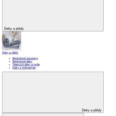
Deky a plédy
Deky a plédy
Beránkové soupravy
Beránkové deky
Televizní deky a pytle
Deky z mikroplyše
Deky a plédy