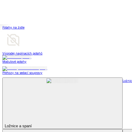
Bytový textil
Bytový textil
Zobrazit vše
Vše z Bytový textil
Deky a plédy
Deky a plédy
Beránkové soupravy
Beránkové deky