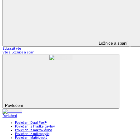
Televizní deky a pytle
Deky z mikroplyše
Deky a plédy
Zobrazit vše
Vše z Deky a plédy
Beránkové soupravy
Beránkové deky
Televizní deky a pytle
Deky z mikroplyše