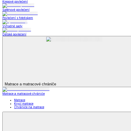
Koupelna
Koupelna
Ručníky a osušky
Koupelnové předložky
Koupelna
Zobrazit vše
Vše z Koupelna
Ručníky a osušky
Koupelnové předložky