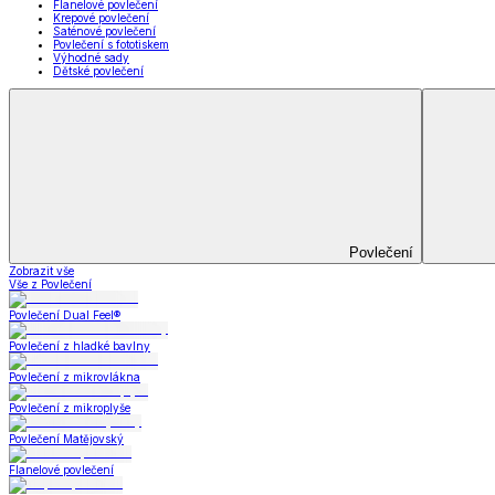
Kuchyňský a jídelní textil
Kuchyňský a jídelní textil
Kuchyňské zástěry a chňapky
Utěrky
Ubrusy a prostírání
Kuchyňský a jídelní tex
Zobrazit vše
Vše z Kuchyňský a jídelní textil
Kuchyňské zástěry a chňapky
Utěrky
Ubrusy a prostírání