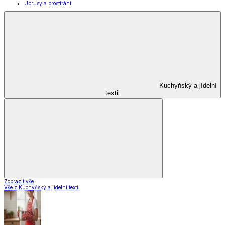
Domácnost a úklid
Domácnost a úklid
Praktičtí pomocníci
Pomůcky pro úklid a čištění
Praní a žehlení
Drobné opravy
Úložné boxy a vakuové pytle
EkoDrogerie
Pro mazlíčky
Zábava a volný čas
Pro děti