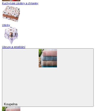
Domácnost a úklid
Zobrazit vše
Vše z Domácnost a úklid
Praktičtí pomocníci
Pomůcky pro úklid a čištění