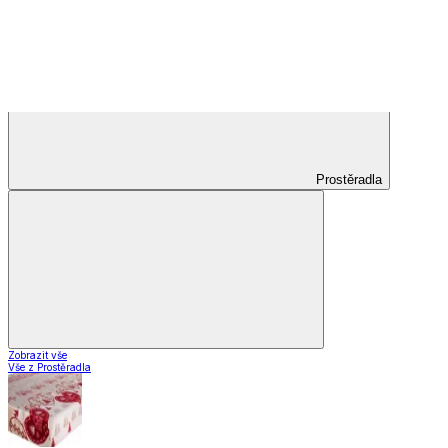
Záclony a závěsy
Záclony a závěsy
Hotové záclony
Voálové záclony a závěsy
Závěsy
Doplňky k záclonám
Záclony a závěsy