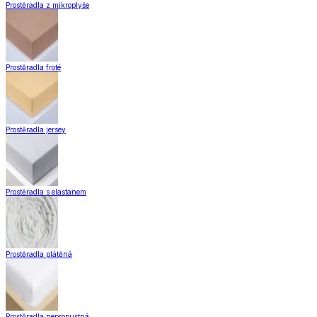
Zobrazit vše
Vše z Záclony a závěsy
Hotové záclony
Voálové záclony a závěsy
Závěsy
Doplňky k záclonám