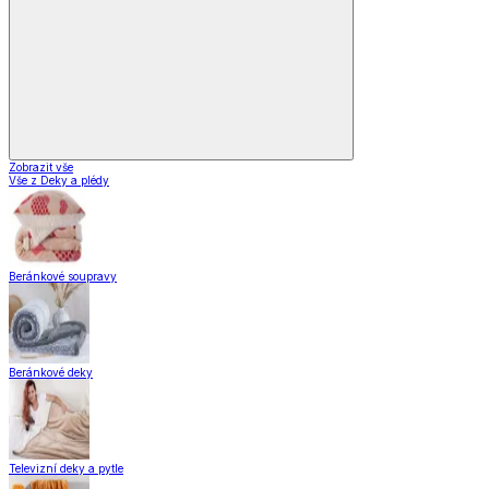
Zobrazit vše
Vše z Vybavení kuchyně
Vaření
Pečení
Stolování