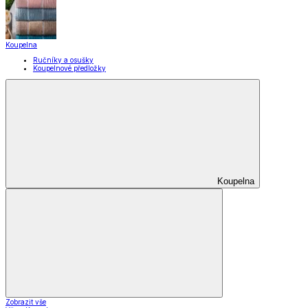
Praní a žehlení
Drobné opravy
Úložné boxy a vakuové pytle
EkoDrogerie
Pro mazlíčky