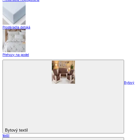
Designové kolekce
Domácnost a bydlení
Domácnost a bydlení