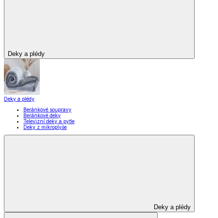
Vybavení kuchyně
Vybavení kuchyně
Vaření
Pečení
Stolování
Kuchyňské spotřebiče
Kuchyňské pomůcky
Skladování
Nápoje
Zavařování
Vybavení kuchyně