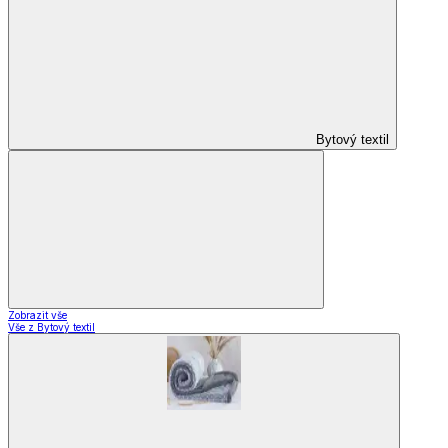
Domácnost
a bydlení
Zobrazit vše
Vše z Domácnost a bydlení