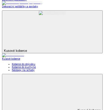
Dekorační polštářky a povlaky
Kusové koberce
Kusové koberce
Koberce do obýváku
Koberce do kuchyně
Nášlapy na schody