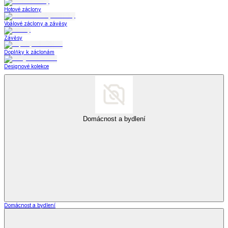
Hotové záclony
Voálové záclony a závěsy
Závěsy
Doplňky k záclonám
Designové kolekce
Domácnost a bydlení
Domácnost a bydlení