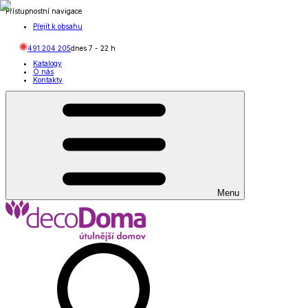
Přístupnostní navigace
Přejít k obsahu
491 204 205
dnes
7
-
22
h
Katalogy
O nás
Kontakty
Menu