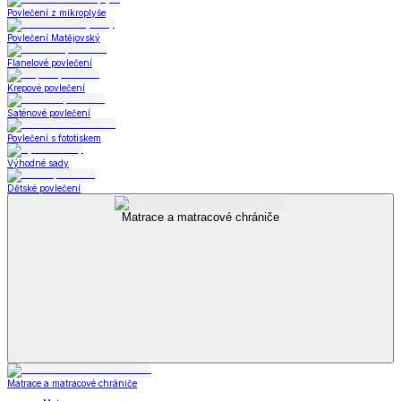
Povlečení z mikroplyše
Povlečení Matějovský
Flanelové povlečení
Krepové povlečení
Saténové povlečení
Povlečení s fototiskem
Výhodné sady
Dětské povlečení
Matrace a matracové chrániče
Matrace a matracové chrániče