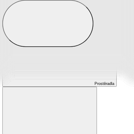
Prostěradla
Prostěradla z mikroplyše
Prostěradla froté
Prostěradla jersey
Prostěradla s elastanem
Prostěradla plátěná
Prostěradla nepropustná
Prostěradla dětská
Prostěradla