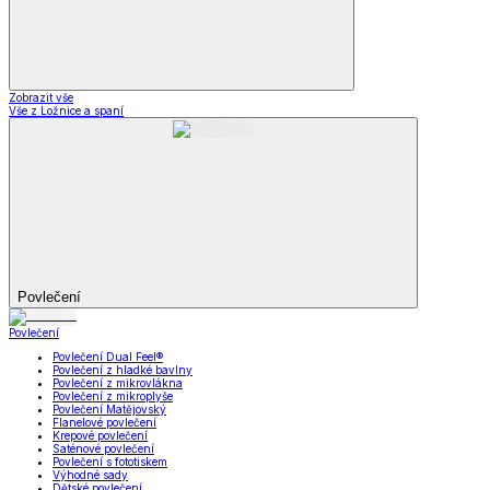
Zobrazit vše
Vše z Ložnice a spaní
Povlečení
Povlečení
Povlečení Dual Feel®
Povlečení z hladké bavlny
Povlečení z mikrovlákna
Povlečení z mikroplyše
Povlečení Matějovský
Flanelové povlečení
Krepové povlečení
Saténové povlečení
Povlečení s fototiskem
Výhodné sady
Dětské povlečení