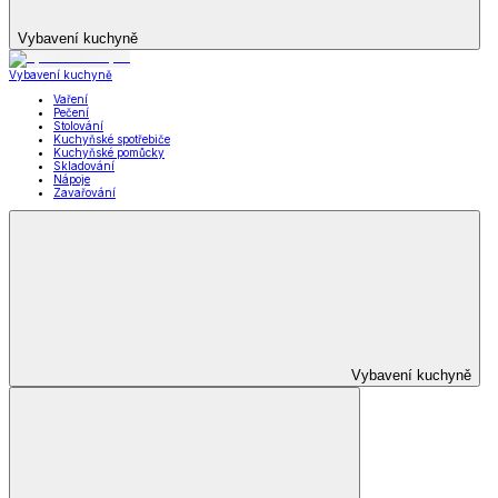
Vybavení kuchyně
Vybavení kuchyně
Vaření
Pečení
Stolování
Kuchyňské spotřebiče
Kuchyňské pomůcky
Skladování
Nápoje
Zavařování
Vybavení kuchyně