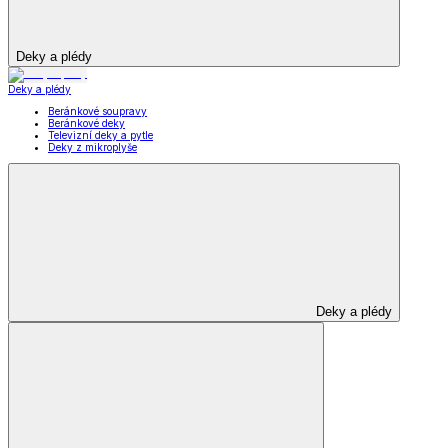
Deky a plédy
Deky a plédy
Beránkové soupravy
Beránkové deky
Televizní deky a pytle
Deky z mikroplyše
Deky a plédy