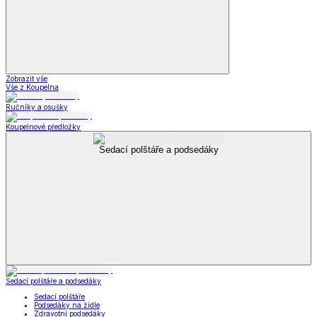
Zobrazit vše
Vše z Koupelna
Ručníky a osušky
Koupelnové předložky
Sedací polštáře a podsedáky
Sedací polštáře a podsedáky
Sedací polštáře
Podsedáky na židle
Zdravotní podsedáky