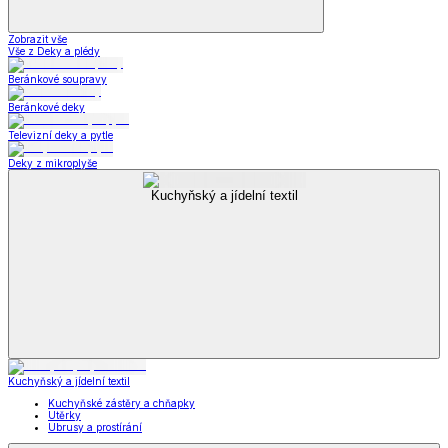
Zobrazit vše
Vše z Deky a plédy
Beránkové soupravy
Beránkové deky
Televizní deky a pytle
Deky z mikroplyše
Kuchyňský a jídelní textil
Kuchyňský a jídelní textil
Kuchyňské zástěry a chňapky
Utěrky
Ubrusy a prostírání