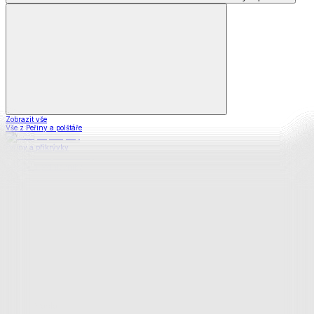
Zobrazit vše
Vše z Peřiny a polštáře
Peřiny a přikrývky
Polštáře a podhlavníky
Soupravy
Prostěradla