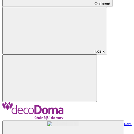
Oblíbené
Košík
Nově