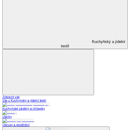
Kuchyňský a jídelní
textil
Zobrazit vše
Vše z Kuchyňský a jídelní textil
Kuchyňské zástěry a chňapky
Utěrky
Ubrusy a prostírání