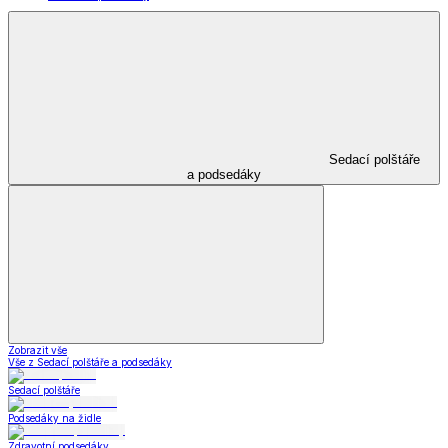
Sedací polštáře
a podsedáky
Zobrazit vše
Vše z Sedací polštáře a podsedáky
Sedací polštáře
Podsedáky na židle
Zdravotní podsedáky