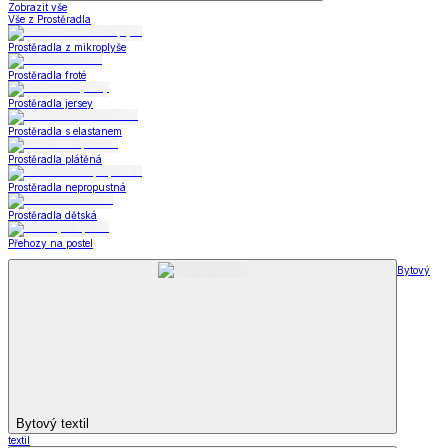
Zobrazit vše
Vše z Prostěradla
Prostěradla z mikroplyše
Prostěradla froté
Prostěradla jersey
Prostěradla s elastanem
Prostěradla plátěná
Prostěradla nepropustná
Prostěradla dětská
Přehozy na postel
Bytový
Bytový textil
textil