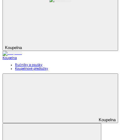
Koupelna
Koupelna
Ručníky a osušky
Koupelnové předložky
Koupelna