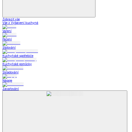
Zobrazit vše
Vše z Vybavení kuchyně
Vaření
Pečení
Stolování
Kuchyňské spotřebiče
Kuchyňské pomůcky
Skladování
Nápoje
Zavařování