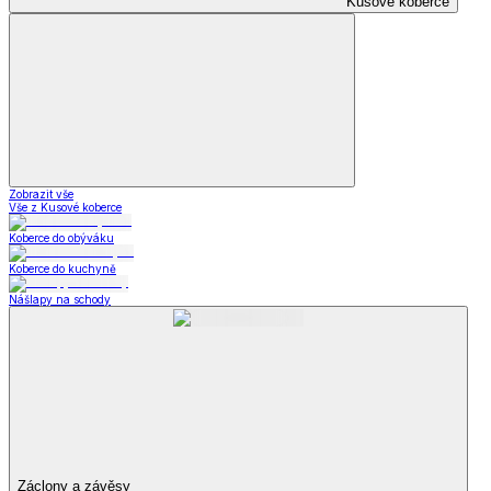
Kusové koberce
Zobrazit vše
Vše z Kusové koberce
Koberce do obýváku
Koberce do kuchyně
Nášlapy na schody
Záclony a závěsy