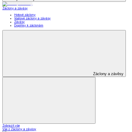
Záclony a závěsy
Hotové záclony
Voálové záclony a závěsy
Závěsy
Doplňky k záclonám
Záclony a závěsy
Zobrazit vše
Vše z Záclony a závěsy