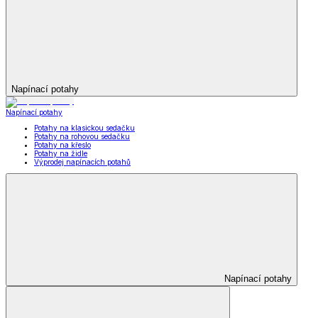
Napínací potahy
Napínací potahy
Potahy na klasickou sedačku
Potahy na rohovou sedačku
Potahy na křeslo
Potahy na židle
Výprodej napínacích potahů
Napínací potahy