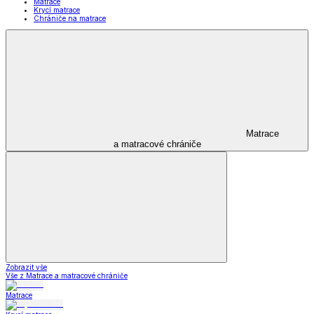
Matrace
Krycí matrace
Chrániče na matrace
Matrace
a matracové chrániče
Zobrazit vše
Vše z Matrace a matracové chrániče
Matrace