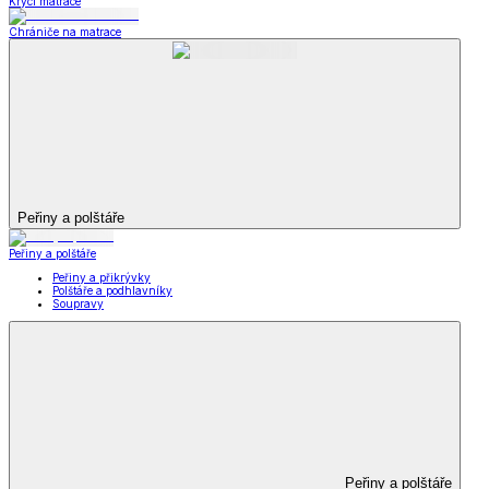
Krycí matrace
Chrániče na matrace
Peřiny a polštáře
Peřiny a polštáře
Peřiny a přikrývky
Polštáře a podhlavníky
Soupravy
Peřiny a polštáře