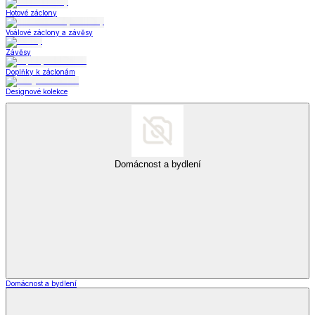
Hotové záclony
Voálové záclony a závěsy
Závěsy
Doplňky k záclonám
Designové kolekce
Domácnost a bydlení
Domácnost a bydlení