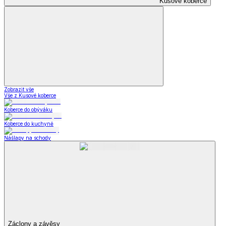
Kusové koberce
Zobrazit vše
Vše z Kusové koberce
Koberce do obýváku
Koberce do kuchyně
Nášlapy na schody
Záclony a závěsy