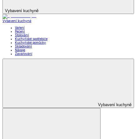
Vybavení kuchyně
Vybavení kuchyně
Vaření
Pečení
Stolování
Kuchyňské spotřebiče
Kuchyňské pomůcky
Skladování
Nápoje
Zavařování
Vybavení kuchyně