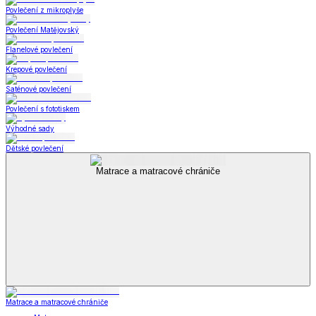
Povlečení z mikroplyše
Povlečení Matějovský
Flanelové povlečení
Krepové povlečení
Saténové povlečení
Povlečení s fototiskem
Výhodné sady
Dětské povlečení
Matrace a matracové chrániče
Matrace a matracové chrániče