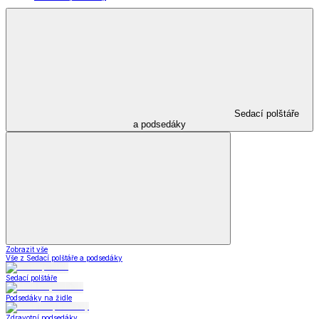
Sedací polštáře
a podsedáky
Zobrazit vše
Vše z Sedací polštáře a podsedáky
Sedací polštáře
Podsedáky na židle
Zdravotní podsedáky