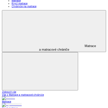
Matrace
Krycí matrace
Chrániče na matrace
Matrace
a matracové chrániče
Zobrazit vše
Vše z Matrace a matracové chrániče
Matrace