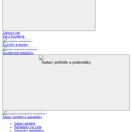
Zobrazit vše
Vše z Koupelna
Ručníky a osušky
Koupelnové předložky
Sedací polštáře a podsedáky
Sedací polštáře a podsedáky
Sedací polštáře
Podsedáky na židle
Zdravotní podsedáky