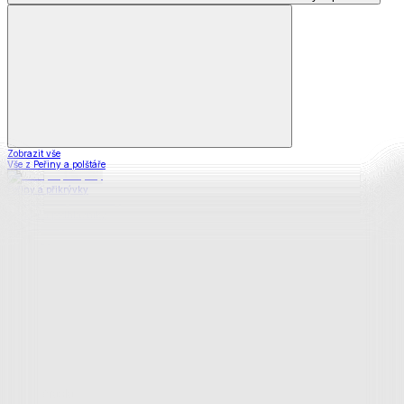
Zobrazit vše
Vše z Peřiny a polštáře
Peřiny a přikrývky
Polštáře a podhlavníky
Soupravy
Prostěradla