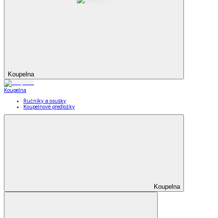
Koupelna
Koupelna
Ručníky a osušky
Koupelnové předložky
Koupelna