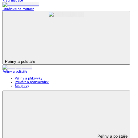
Krycí matrace
Chrániče na matrace
Peřiny a polštáře
Peřiny a polštáře
Peřiny a přikrývky
Polštáře a podhlavníky
Soupravy
Peřiny a polštáře