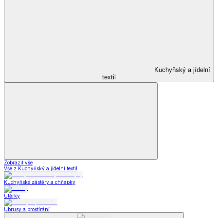
Kuchyňský a jídelní
textil
Zobrazit vše
Vše z Kuchyňský a jídelní textil
Kuchyňské zástěry a chňapky
Utěrky
Ubrusy a prostírání