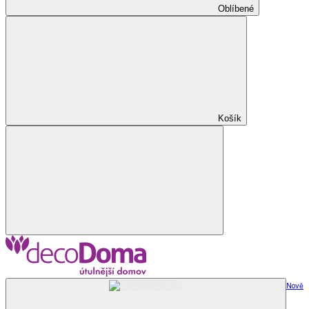
Oblíbené
Košík
Nově