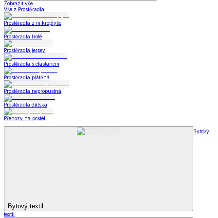
Zobrazit vše
Vše z Prostěradla
Prostěradla z mikroplyše
Prostěradla froté
Prostěradla jersey
Prostěradla s elastanem
Prostěradla plátěná
Prostěradla nepropustná
Prostěradla dětská
Přehozy na postel
Bytový
Bytový textil
textil