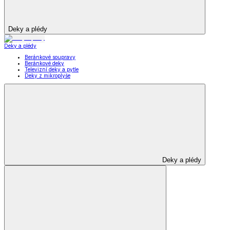
Deky a plédy
Deky a plédy
Beránkové soupravy
Beránkové deky
Televizní deky a pytle
Deky z mikroplyše
Deky a plédy