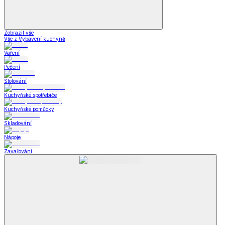
Zobrazit vše
Vše z Vybavení kuchyně
Vaření
Pečení
Stolování
Kuchyňské spotřebiče
Kuchyňské pomůcky
Skladování
Nápoje
Zavařování