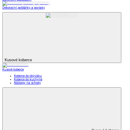
Dekorační polštářky a povlaky
Kusové koberce
Kusové koberce
Koberce do obýváku
Koberce do kuchyně
Nášlapy na schody