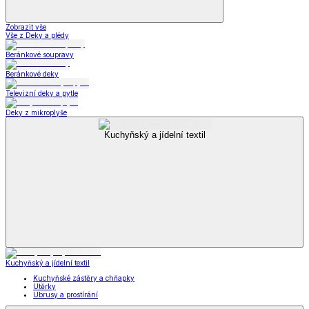
Zobrazit vše
Vše z Deky a plédy
Beránkové soupravy
Beránkové deky
Televizní deky a pytle
Deky z mikroplyše
Kuchyňský a jídelní textil
Kuchyňský a jídelní textil
Kuchyňské zástěry a chňapky
Utěrky
Ubrusy a prostírání