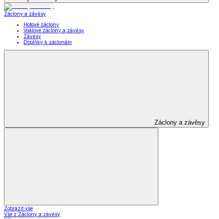
Záclony a závěsy
Hotové záclony
Voálové záclony a závěsy
Závěsy
Doplňky k záclonám
Záclony a závěsy
Zobrazit vše
Vše z Záclony a závěsy