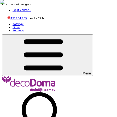
Přístupnostní navigace
Přejít k obsahu
491 204 205
dnes
7
-
22
h
Katalogy
O nás
Kontakty
Menu