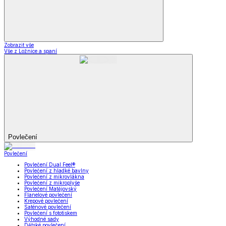
Zobrazit vše
Vše z Ložnice a spaní
Povlečení
Povlečení
Povlečení Dual Feel®
Povlečení z hladké bavlny
Povlečení z mikrovlákna
Povlečení z mikroplyše
Povlečení Matějovský
Flanelové povlečení
Krepové povlečení
Saténové povlečení
Povlečení s fototiskem
Výhodné sady
Dětské povlečení