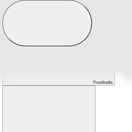
Prostěradla
Prostěradla z mikroplyše
Prostěradla froté
Prostěradla jersey
Prostěradla s elastanem
Prostěradla plátěná
Prostěradla nepropustná
Prostěradla dětská
Prostěradla