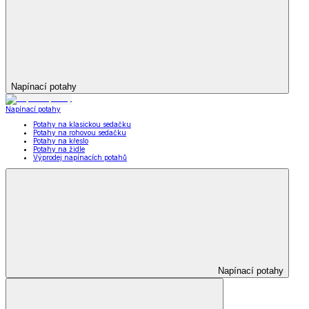
Napínací potahy
Napínací potahy
Potahy na klasickou sedačku
Potahy na rohovou sedačku
Potahy na křeslo
Potahy na židle
Výprodej napínacích potahů
Napínací potahy