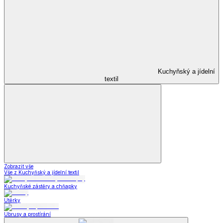
Kuchyňský a jídelní
textil
Zobrazit vše
Vše z Kuchyňský a jídelní textil
Kuchyňské zástěry a chňapky
Utěrky
Ubrusy a prostírání