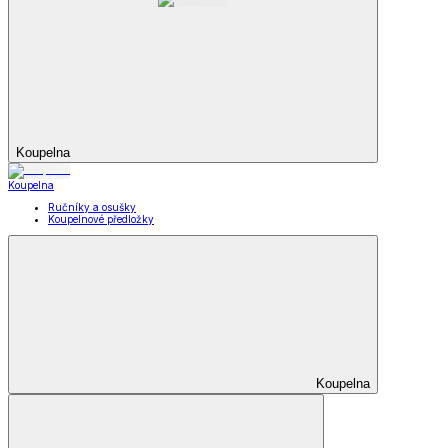
Koupelna
Koupelna
Ručníky a osušky
Koupelnové předložky
Koupelna