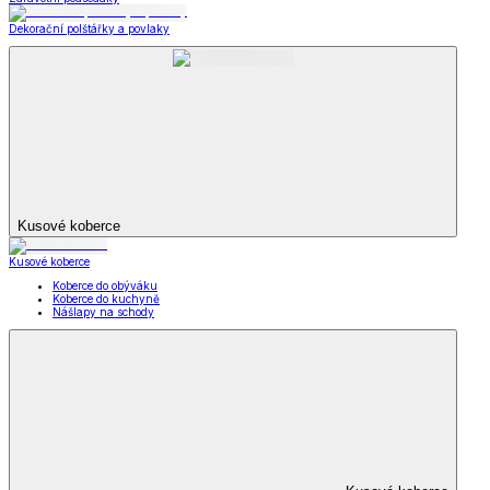
Dekorační polštářky a povlaky
Kusové koberce
Kusové koberce
Koberce do obýváku
Koberce do kuchyně
Nášlapy na schody