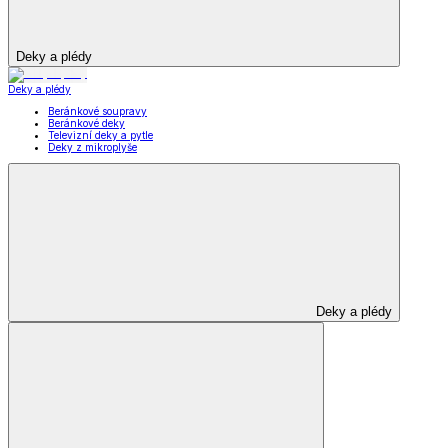
Deky a plédy
Deky a plédy
Beránkové soupravy
Beránkové deky
Televizní deky a pytle
Deky z mikroplyše
Deky a plédy