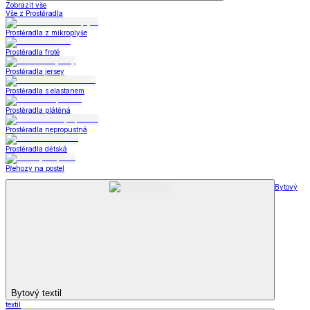
Zobrazit vše
Vše z Prostěradla
Prostěradla z mikroplyše
Prostěradla froté
Prostěradla jersey
Prostěradla s elastanem
Prostěradla plátěná
Prostěradla nepropustná
Prostěradla dětská
Přehozy na postel
Bytový
Bytový textil
textil