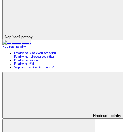
Napínací potahy
Napínací potahy
Potahy na klasickou sedačku
Potahy na rohovou sedačku
Potahy na křeslo
Potahy na židle
Výprodej napínacích potahů
Napínací potahy