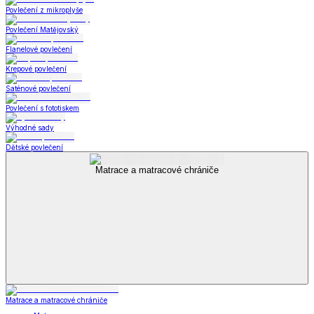
Povlečení z mikroplyše
Povlečení Matějovský
Flanelové povlečení
Krepové povlečení
Saténové povlečení
Povlečení s fototiskem
Výhodné sady
Dětské povlečení
Matrace a matracové chrániče
Matrace a matracové chrániče