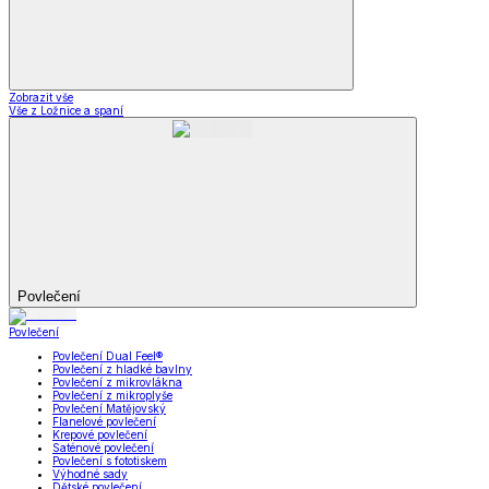
Zobrazit vše
Vše z Ložnice a spaní
Povlečení
Povlečení
Povlečení Dual Feel®
Povlečení z hladké bavlny
Povlečení z mikrovlákna
Povlečení z mikroplyše
Povlečení Matějovský
Flanelové povlečení
Krepové povlečení
Saténové povlečení
Povlečení s fototiskem
Výhodné sady
Dětské povlečení