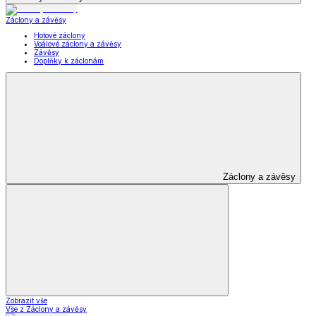
Záclony a závěsy
Hotové záclony
Voálové záclony a závěsy
Závěsy
Doplňky k záclonám
Záclony a závěsy
Zobrazit vše
Vše z Záclony a závěsy