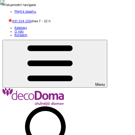
Přístupnostní navigace
Přejít k obsahu
491 204 205
dnes
7
-
22
h
Katalogy
O nás
Kontakty
Menu