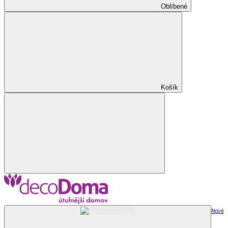
Oblíbené
Košík
Nově