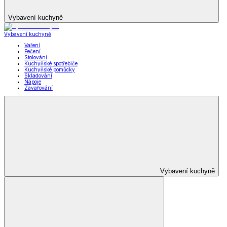
Vybavení kuchyně
Vybavení kuchyně
Vaření
Pečení
Stolování
Kuchyňské spotřebiče
Kuchyňské pomůcky
Skladování
Nápoje
Zavařování
Vybavení kuchyně