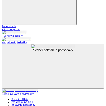
Zobrazit vše
Vše z Koupelna
Ručníky a osušky
Koupelnové předložky
Sedací polštáře a podsedáky
Sedací polštáře a podsedáky
Sedací polštáře
Podsedáky na židle
Zdravotní podsedáky