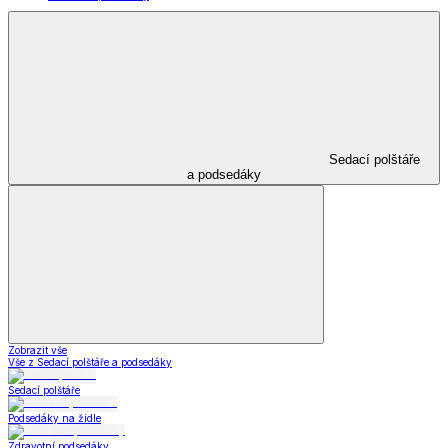
Sedací polštáře
a podsedáky
Zobrazit vše
Vše z Sedací polštáře a podsedáky
Sedací polštáře
Podsedáky na židle
Zdravotní podsedáky