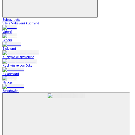
Zobrazit vše
Vše z Vybavení kuchyně
Vaření
Pečení
Stolování
Kuchyňské spotřebiče
Kuchyňské pomůcky
Skladování
Nápoje
Zavařování