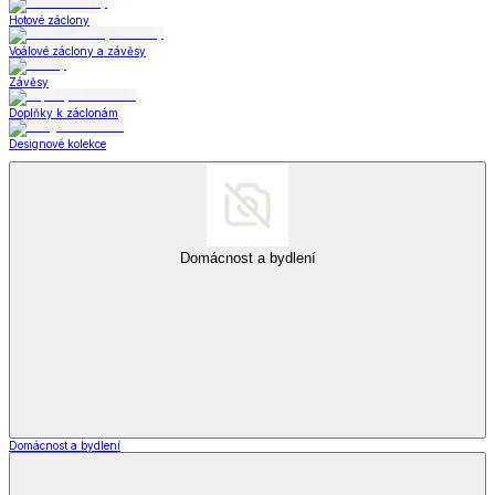
Hotové záclony
Voálové záclony a závěsy
Závěsy
Doplňky k záclonám
Designové kolekce
Domácnost a bydlení
Domácnost a bydlení