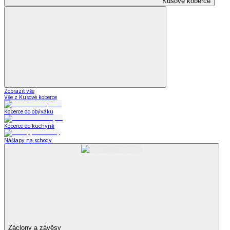
Kusové koberce
Zobrazit vše
Vše z Kusové koberce
Koberce do obýváku
Koberce do kuchyně
Nášlapy na schody
Záclony a závěsy