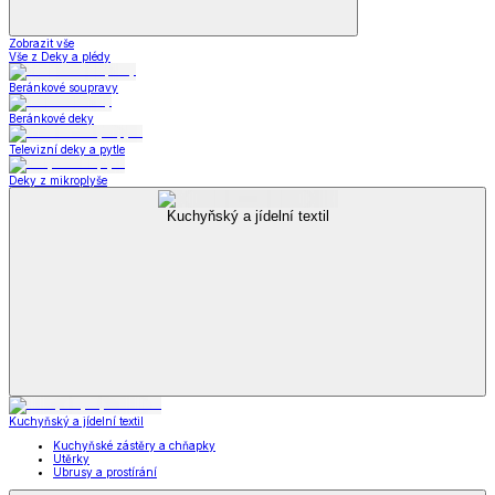
Zobrazit vše
Vše z Deky a plédy
Beránkové soupravy
Beránkové deky
Televizní deky a pytle
Deky z mikroplyše
Kuchyňský a jídelní textil
Kuchyňský a jídelní textil
Kuchyňské zástěry a chňapky
Utěrky
Ubrusy a prostírání