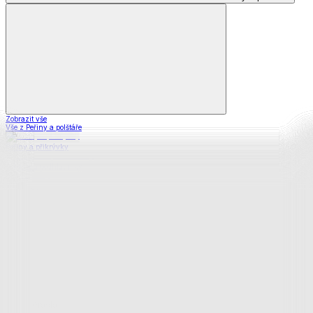
Zobrazit vše
Vše z Peřiny a polštáře
Peřiny a přikrývky
Polštáře a podhlavníky
Soupravy
Prostěradla