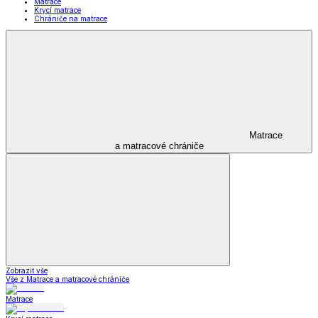
Matrace
Krycí matrace
Chrániče na matrace
Matrace
a matracové chrániče
Zobrazit vše
Vše z Matrace a matracové chrániče
Matrace