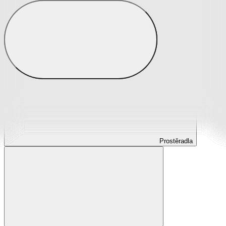
Prostěradla
Prostěradla z mikroplyše
Prostěradla froté
Prostěradla jersey
Prostěradla s elastanem
Prostěradla plátěná
Prostěradla nepropustná
Prostěradla dětská
Prostěradla