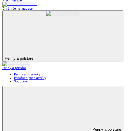
Krycí matrace
Chrániče na matrace
Peřiny a polštáře
Peřiny a polštáře
Peřiny a přikrývky
Polštáře a podhlavníky
Soupravy
Peřiny a polštáře