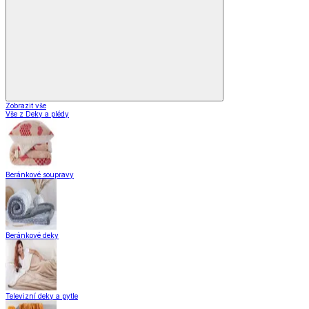
Zobrazit vše
Vše z Deky a plédy
Beránkové soupravy
Beránkové deky
Televizní deky a pytle