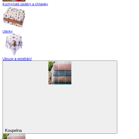
Kuchyňské zástěry a chňapky
Utěrky
Ubrusy a prostírání
Koupelna