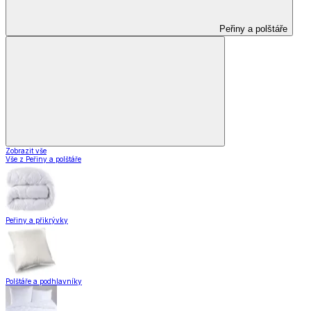
Peřiny a polštáře
Zobrazit vše
Vše z Peřiny a polštáře
Peřiny a přikrývky
Polštáře a podhlavníky