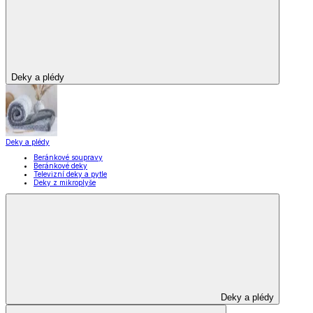
Deky a plédy
Deky a plédy
Beránkové soupravy
Beránkové deky
Televizní deky a pytle
Deky z mikroplyše
Deky a plédy