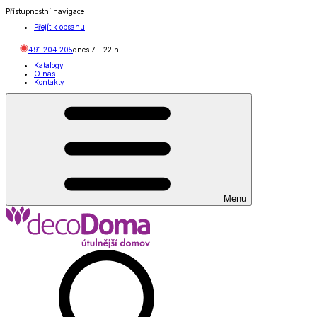
Přístupnostní navigace
Přejít k obsahu
491 204 205
dnes
7
-
22
h
Katalogy
O nás
Kontakty
Menu