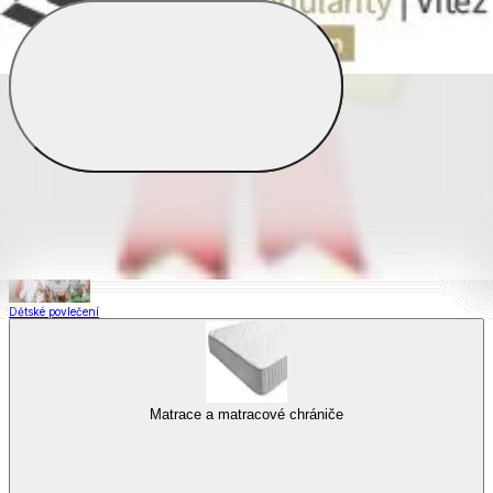
Saténové povlečení
Povlečení s fototiskem
Výhodné sady
Dětské povlečení
Matrace a matracové chrániče