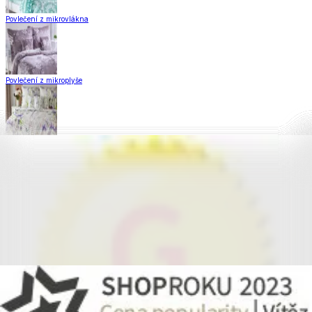
Povlečení z mikrovlákna
Povlečení z mikroplyše
Povlečení Matějovský
Flanelové povlečení
Krepové povlečení