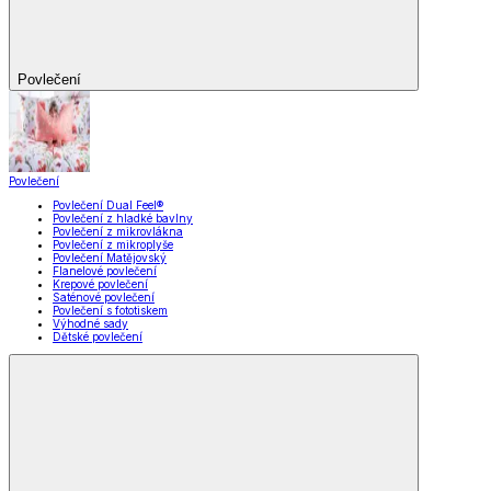
Povlečení
Povlečení
Povlečení Dual Feel®
Povlečení z hladké bavlny
Povlečení z mikrovlákna
Povlečení z mikroplyše
Povlečení Matějovský
Flanelové povlečení
Krepové povlečení
Saténové povlečení
Povlečení s fototiskem
Výhodné sady
Dětské povlečení