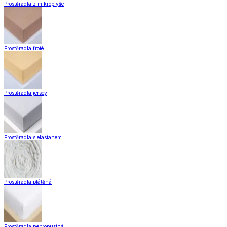
Prostěradla z mikroplyše
Prostěradla froté
Prostěradla jersey
Prostěradla s elastanem
Prostěradla plátěná
Prostěradla nepropustná