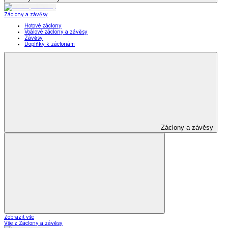
Záclony a závěsy
Hotové záclony
Voálové záclony a závěsy
Závěsy
Doplňky k záclonám
Záclony a závěsy
Zobrazit vše
Vše z Záclony a závěsy