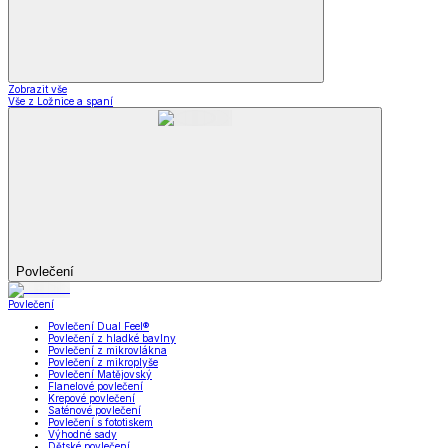
Zobrazit vše
Vše z Ložnice a spaní
Povlečení
Povlečení
Povlečení Dual Feel®
Povlečení z hladké bavlny
Povlečení z mikrovlákna
Povlečení z mikroplyše
Povlečení Matějovský
Flanelové povlečení
Krepové povlečení
Saténové povlečení
Povlečení s fototiskem
Výhodné sady
Dětské povlečení