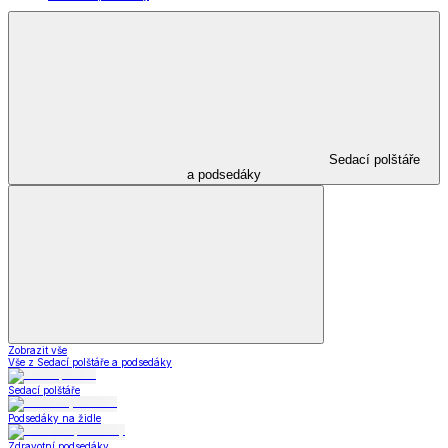
Sedací polštáře
a podsedáky
Zobrazit vše
Vše z Sedací polštáře a podsedáky
Sedací polštáře
Podsedáky na židle
Zdravotní podsedáky