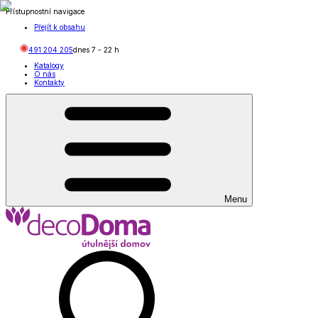
Přístupnostní navigace
Přejít k obsahu
491 204 205
dnes
7
-
22
h
Katalogy
O nás
Kontakty
Menu