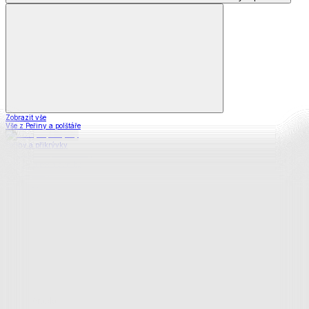
Zobrazit vše
Vše z Peřiny a polštáře
Peřiny a přikrývky
Polštáře a podhlavníky
Soupravy
Prostěradla