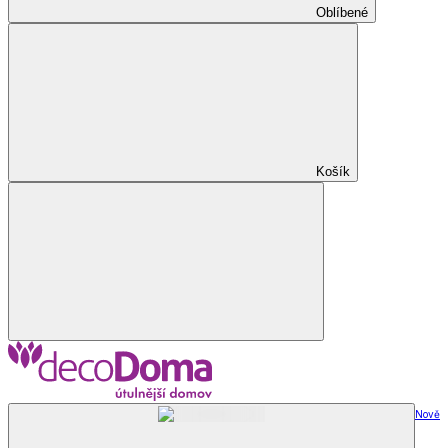
Oblíbené
Košík
Nově