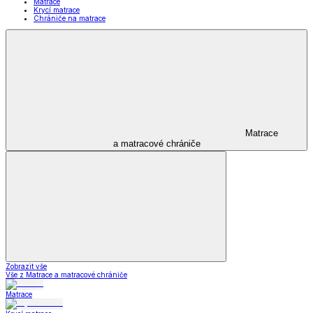
Matrace
Krycí matrace
Chrániče na matrace
Matrace
a matracové chrániče
Zobrazit vše
Vše z Matrace a matracové chrániče
Matrace