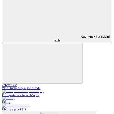
Kuchyňský a jídelní
textil
Zobrazit vše
Vše z Kuchyňský a jídelní textil
Kuchyňské zástěry a chňapky
Utěrky
Ubrusy a prostírání