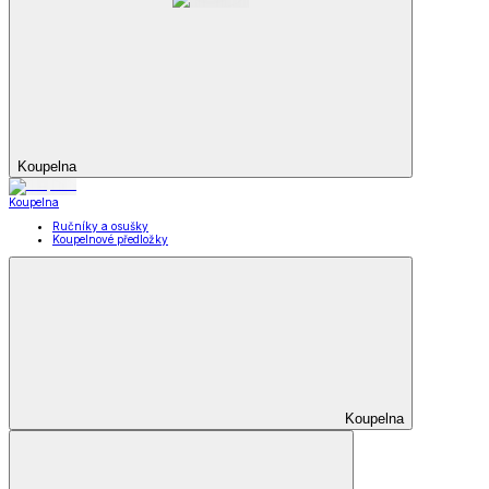
Koupelna
Koupelna
Ručníky a osušky
Koupelnové předložky
Koupelna