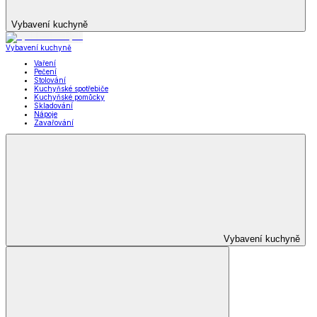
Vybavení kuchyně
Vybavení kuchyně
Vaření
Pečení
Stolování
Kuchyňské spotřebiče
Kuchyňské pomůcky
Skladování
Nápoje
Zavařování
Vybavení kuchyně