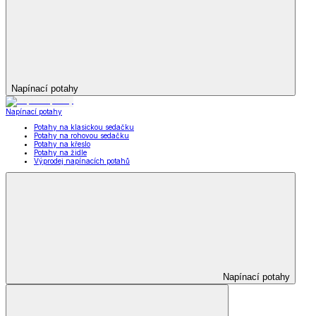
Napínací potahy
Napínací potahy
Potahy na klasickou sedačku
Potahy na rohovou sedačku
Potahy na křeslo
Potahy na židle
Výprodej napínacích potahů
Napínací potahy