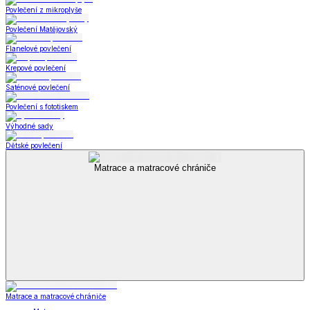
Povlečení z mikroplyše
Povlečení Matějovský
Flanelové povlečení
Krepové povlečení
Saténové povlečení
Povlečení s fototiskem
Výhodné sady
Dětské povlečení
Matrace a matracové chrániče
Matrace a matracové chrániče