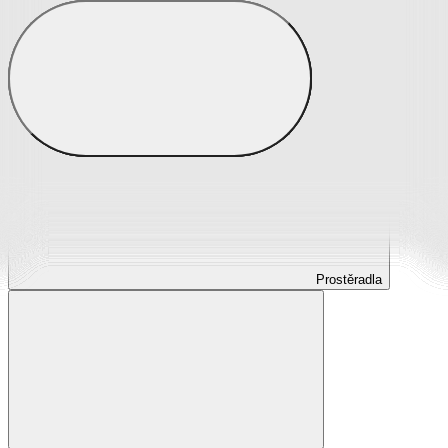
Prostěradla
Prostěradla z mikroplyše
Prostěradla froté
Prostěradla jersey
Prostěradla s elastanem
Prostěradla plátěná
Prostěradla nepropustná
Prostěradla dětská
Prostěradla