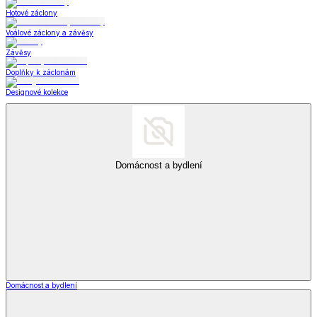
Hotové záclony
Voálové záclony a závěsy
Závěsy
Doplňky k záclonám
Designové kolekce
Domácnost a bydlení
Domácnost a bydlení