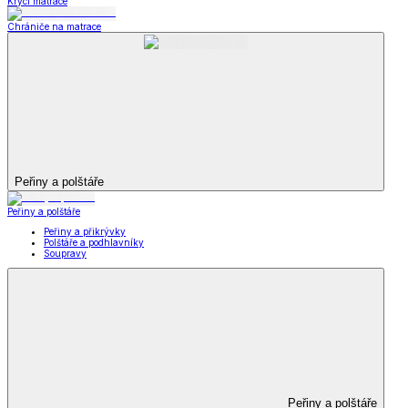
Krycí matrace
Chrániče na matrace
Peřiny a polštáře
Peřiny a polštáře
Peřiny a přikrývky
Polštáře a podhlavníky
Soupravy
Peřiny a polštáře