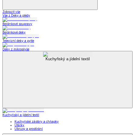
Zobrazit vše
Vše z Deky a plédy
Beránkové soupravy
Beránkové deky
Televizní deky a pytle
Deky z mikroplyše
Kuchyňský a jídelní textil
Kuchyňský a jídelní textil
Kuchyňské zástěry a chňapky
Utěrky
Ubrusy a prostírání