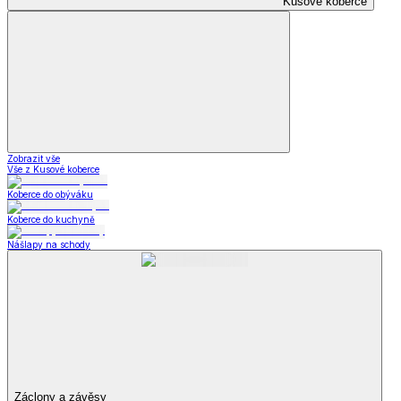
Kusové koberce
Zobrazit vše
Vše z Kusové koberce
Koberce do obýváku
Koberce do kuchyně
Nášlapy na schody
Záclony a závěsy