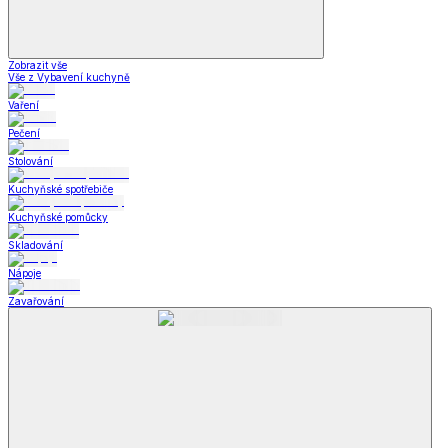
Zobrazit vše
Vše z Vybavení kuchyně
Vaření
Pečení
Stolování
Kuchyňské spotřebiče
Kuchyňské pomůcky
Skladování
Nápoje
Zavařování