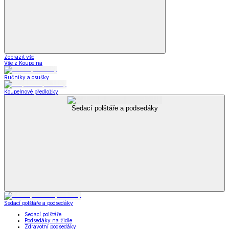
Zobrazit vše
Vše z Koupelna
Ručníky a osušky
Koupelnové předložky
Sedací polštáře a podsedáky
Sedací polštáře a podsedáky
Sedací polštáře
Podsedáky na židle
Zdravotní podsedáky