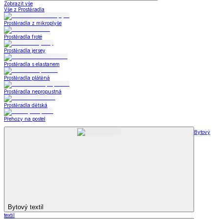
Zobrazit vše
Vše z Prostěradla
Prostěradla z mikroplyše
Prostěradla froté
Prostěradla jersey
Prostěradla s elastanem
Prostěradla plátěná
Prostěradla nepropustná
Prostěradla dětská
Přehozy na postel
Bytový
Bytový textil
textil