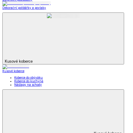
Dekorační polštářky a povlaky
Kusové koberce
Kusové koberce
Koberce do obýváku
Koberce do kuchyně
Nášlapy na schody