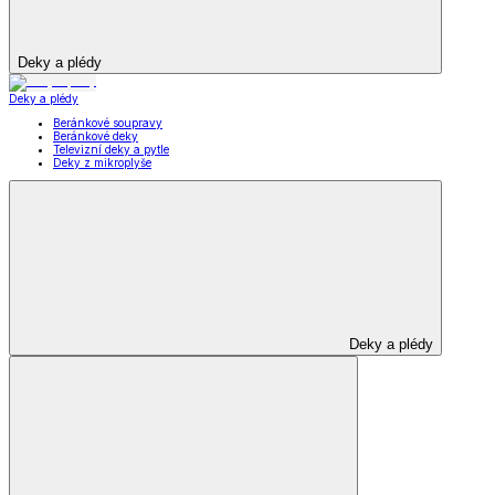
Deky a plédy
Deky a plédy
Beránkové soupravy
Beránkové deky
Televizní deky a pytle
Deky z mikroplyše
Deky a plédy