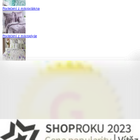
Povlečení z mikrovlákna
Povlečení z mikroplyše
Povlečení Matějovský
Flanelové povlečení
Krepové povlečení