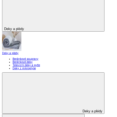
Deky a plédy
Deky a plédy
Beránkové soupravy
Beránkové deky
Televizní deky a pytle
Deky z mikroplyše
Deky a plédy