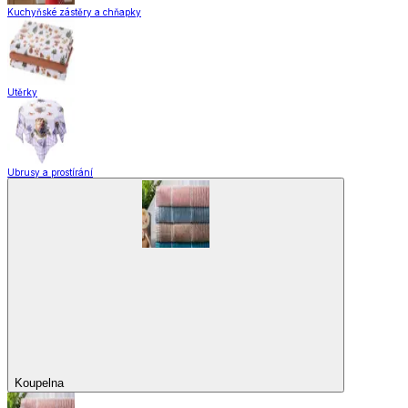
Kuchyňské zástěry a chňapky
Utěrky
Ubrusy a prostírání
Koupelna