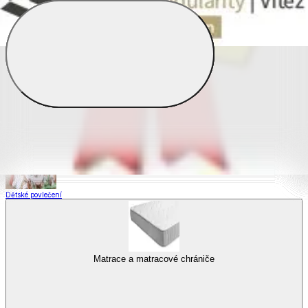
Saténové povlečení
Povlečení s fototiskem
Výhodné sady
Dětské povlečení
Matrace a matracové chrániče