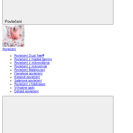
Povlečení
Povlečení
Povlečení Dual Feel®
Povlečení z hladké bavlny
Povlečení z mikrovlákna
Povlečení z mikroplyše
Povlečení Matějovský
Flanelové povlečení
Krepové povlečení
Saténové povlečení
Povlečení s fototiskem
Výhodné sady
Dětské povlečení