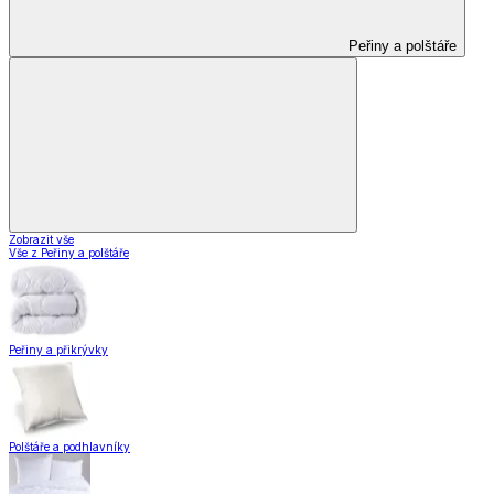
Peřiny a polštáře
Zobrazit vše
Vše z Peřiny a polštáře
Peřiny a přikrývky
Polštáře a podhlavníky