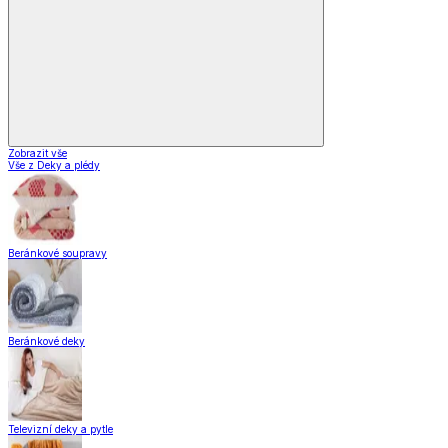
Zobrazit vše
Vše z Deky a plédy
Beránkové soupravy
Beránkové deky
Televizní deky a pytle