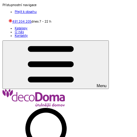
Přístupnostní navigace
Přejít k obsahu
491 204 205
dnes
7
-
22
h
Katalogy
O nás
Kontakty
Menu