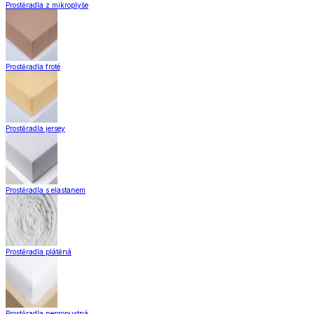
Prostěradla z mikroplyše
Prostěradla froté
Prostěradla jersey
Prostěradla s elastanem
Prostěradla plátěná
Prostěradla nepropustná