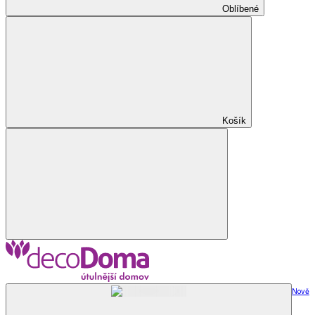
Oblíbené
Košík
Nově