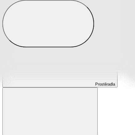
Prostěradla
Prostěradla z mikroplyše
Prostěradla froté
Prostěradla jersey
Prostěradla s elastanem
Prostěradla plátěná
Prostěradla nepropustná
Prostěradla dětská
Prostěradla