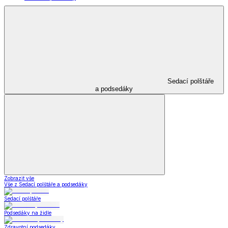
Sedací polštáře
a podsedáky
Zobrazit vše
Vše z Sedací polštáře a podsedáky
Sedací polštáře
Podsedáky na židle
Zdravotní podsedáky