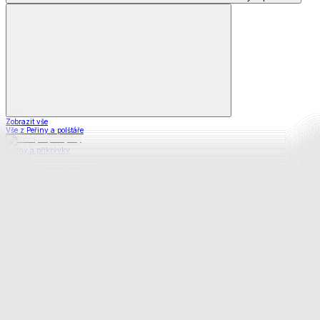
Zobrazit vše
Vše z Peřiny a polštáře
Peřiny a přikrývky
Polštáře a podhlavníky
Soupravy
Prostěradla