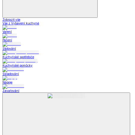
Zobrazit vše
Vše z Vybavení kuchyně
Vaření
Pečení
Stolování
Kuchyňské spotřebiče
Kuchyňské pomůcky
Skladování
Nápoje
Zavařování