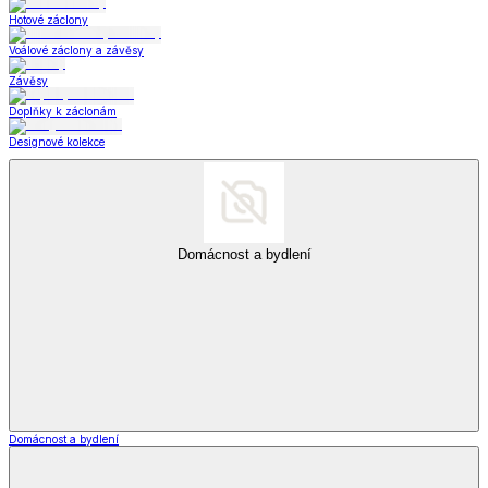
Hotové záclony
Voálové záclony a závěsy
Závěsy
Doplňky k záclonám
Designové kolekce
Domácnost a bydlení
Domácnost a bydlení