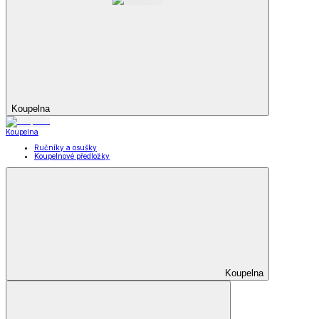
Koupelna
Koupelna
Ručníky a osušky
Koupelnové předložky
Koupelna