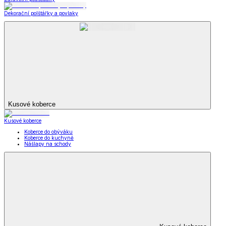
Dekorační polštářky a povlaky
Kusové koberce
Kusové koberce
Koberce do obýváku
Koberce do kuchyně
Nášlapy na schody