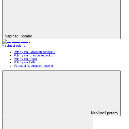
Napínací potahy
Napínací potahy
Potahy na klasickou sedačku
Potahy na rohovou sedačku
Potahy na křeslo
Potahy na židle
Výprodej napínacích potahů
Napínací potahy