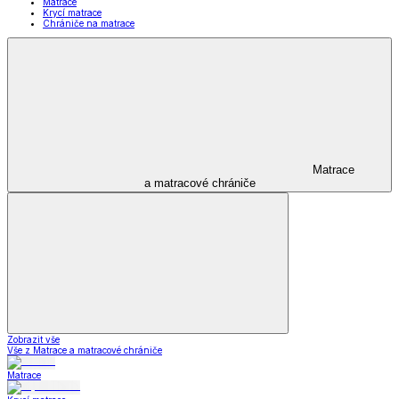
Matrace
Krycí matrace
Chrániče na matrace
Matrace
a matracové chrániče
Zobrazit vše
Vše z Matrace a matracové chrániče
Matrace