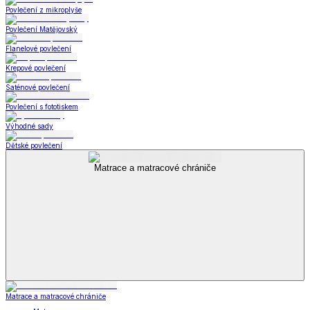
Povlečení z mikroplyše
Povlečení Matějovský
Flanelové povlečení
Krepové povlečení
Saténové povlečení
Povlečení s fototiskem
Výhodné sady
Dětské povlečení
Matrace a matracové chrániče
Matrace a matracové chrániče