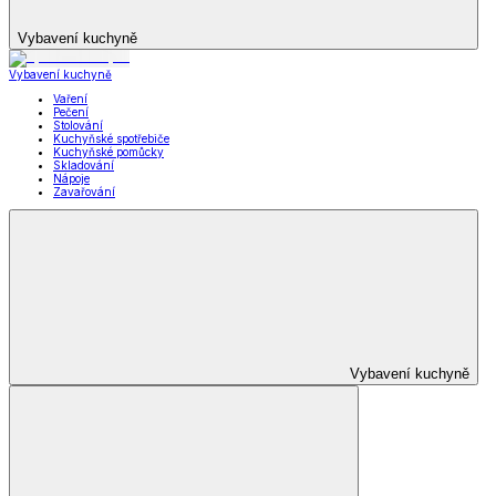
Vybavení kuchyně
Vybavení kuchyně
Vaření
Pečení
Stolování
Kuchyňské spotřebiče
Kuchyňské pomůcky
Skladování
Nápoje
Zavařování
Vybavení kuchyně