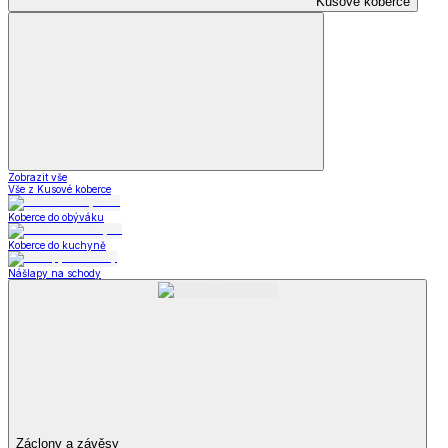
Kusové koberce
Zobrazit vše
Vše z Kusové koberce
Koberce do obýváku
Koberce do kuchyně
Nášlapy na schody
Záclony a závěsy