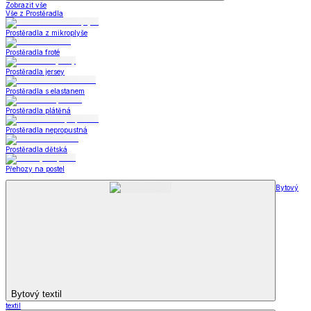
Zobrazit vše
Vše z Prostěradla
Prostěradla z mikroplyše
Prostěradla froté
Prostěradla jersey
Prostěradla s elastanem
Prostěradla plátěná
Prostěradla nepropustná
Prostěradla dětská
Přehozy na postel
Bytový
Bytový textil
textil