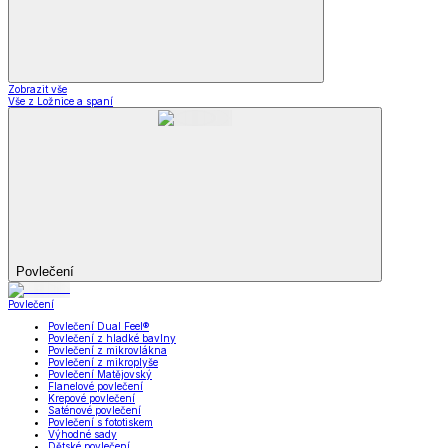
Zobrazit vše
Vše z Ložnice a spaní
Povlečení
Povlečení
Povlečení Dual Feel®
Povlečení z hladké bavlny
Povlečení z mikrovlákna
Povlečení z mikroplyše
Povlečení Matějovský
Flanelové povlečení
Krepové povlečení
Saténové povlečení
Povlečení s fototiskem
Výhodné sady
Dětské povlečení