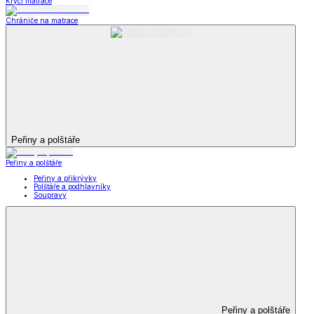
Krycí matrace
Chrániče na matrace
Peřiny a polštáře
Peřiny a polštáře
Peřiny a přikrývky
Polštáře a podhlavníky
Soupravy
Peřiny a polštáře