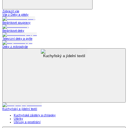
Zobrazit vše
Vše z Deky a plédy
Beránkové soupravy
Beránkové deky
Televizní deky a pytle
Deky z mikroplyše
Kuchyňský a jídelní textil
Kuchyňský a jídelní textil
Kuchyňské zástěry a chňapky
Utěrky
Ubrusy a prostírání