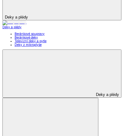
Deky a plédy
Deky a plédy
Beránkové soupravy
Beránkové deky
Televizní deky a pytle
Deky z mikroplyše
Deky a plédy