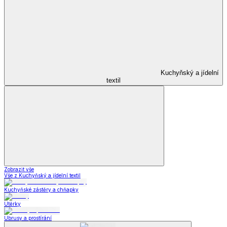
Kuchyňský a jídelní
textil
Zobrazit vše
Vše z Kuchyňský a jídelní textil
Kuchyňské zástěry a chňapky
Utěrky
Ubrusy a prostírání