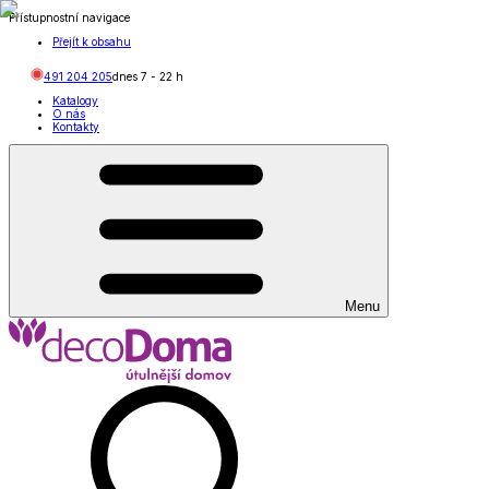
Přístupnostní navigace
Přejít k obsahu
491 204 205
dnes
7
-
22
h
Katalogy
O nás
Kontakty
Menu