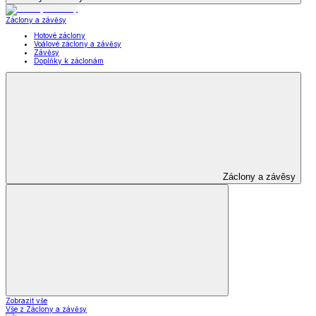
Záclony a závěsy
Hotové záclony
Voálové záclony a závěsy
Závěsy
Doplňky k záclonám
Záclony a závěsy
Zobrazit vše
Vše z Záclony a závěsy