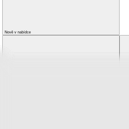
Nově v nabídce
Nově v nabídce
Zobrazit vše
Vše z Nově v nabídce
Novinky z krása a zdraví
Novinky z oblečení, boty a doplňky
Novinky pro děti
Novinky z bytového textilu