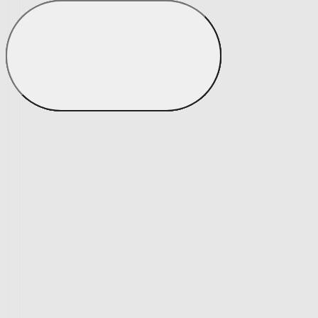
Potahy
Zobrazit vše
Vše z Potahy
Napínací potahy
Napínací potahy
Potahy na klasickou sedačku
Potahy na rohovou sedačku
Potahy na křeslo
Potahy na židle
Výprodej napínacích potahů