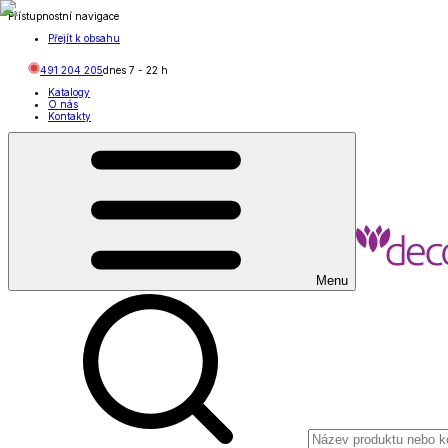
Přístupnostní navigace
Přejít k obsahu
491 204 205
dnes
7
-
22
h
Katalogy
O nás
Kontakty
Menu