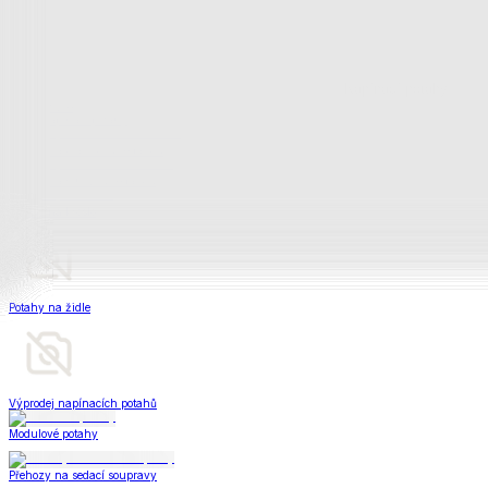
Napínací potahy
Zobrazit vše
Vše z Napínací potahy
Potahy na klasickou sedačku
Potahy na rohovou sedačku
Potahy na křeslo
Potahy na židle
Výprodej napínacích potahů
Modulové potahy
Přehozy na sedací soupravy