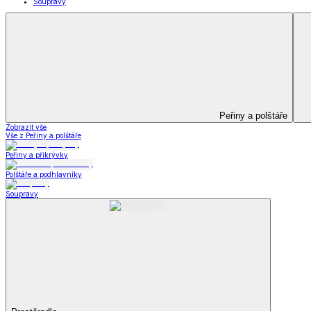
Kuchyňský a jídelní textil
Kuchyňský a jídelní textil
Kuchyňské zástěry a chňapky
Utěrky
Ubrusy a prostírání
Kuchyňský a jídelní tex
Zobrazit vše
Vše z Kuchyňský a jídelní textil
Kuchyňské zástěry a chňapky
Utěrky
Ubrusy a prostírání