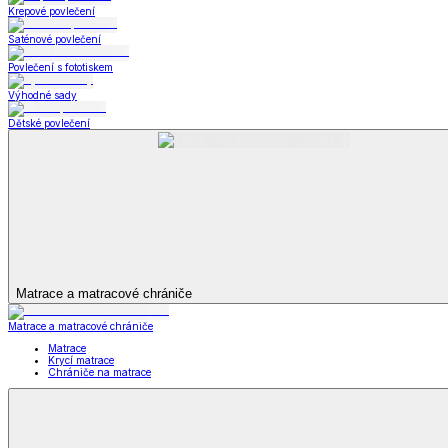
Bytový textil
Bytový textil
Zobrazit vše
Vše z Bytový textil
Deky a plédy
Deky a plédy
Beránkové soupravy
Beránkové deky