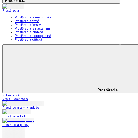
Koupelna
Koupelna
Ručníky a osušky
Koupelnové předložky
Koupelna
Zobrazit vše
Vše z Koupelna
Ručníky a osušky
Koupelnové předložky