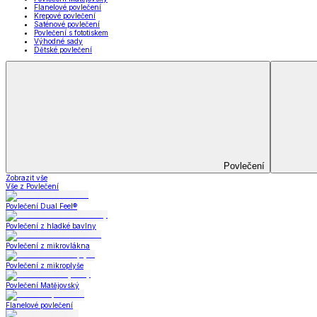
Prostěradla
Zobrazit vše
Vše z Prostěradla
Prostěradla z mikroplyše
Prostěradla froté
Prostěradla jersey
Prostěradla s elastanem
Prostěradla plátěná
Prostěradla nepropustná
Prostěradla dětská
Přehozy na postel
Bytový text