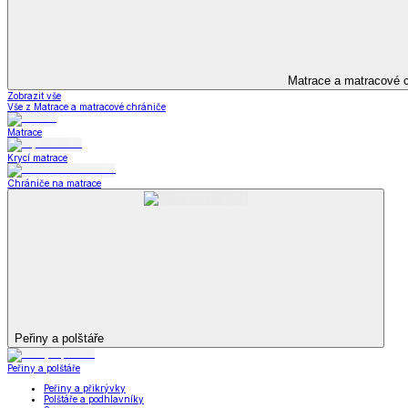
Televizní deky a pytle
Deky z mikroplyše
Deky a plédy
Zobrazit vše
Vše z Deky a plédy
Beránkové soupravy
Beránkové deky
Televizní deky a pytle
Deky z mikroplyše