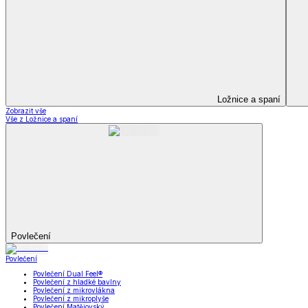
Soupravy
Prostěradla
Prostěradla
Prostěradla z mikroplyše
Prostěradla froté
Prostěradla jersey
Prostěradla s elastanem
Prostěradla plátěná
Prostěradla nepropustná
Prostěradla dětská