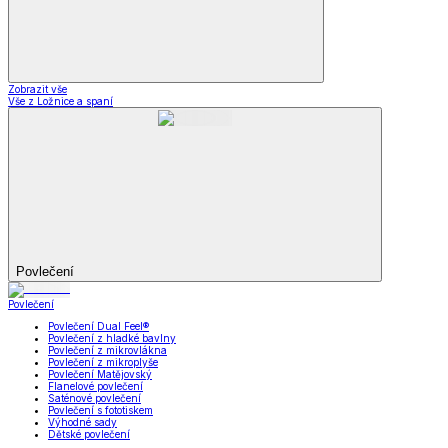
Zobrazit vše
Vše z Ložnice a spaní
Povlečení
Povlečení
Povlečení Dual Feel®
Povlečení z hladké bavlny
Povlečení z mikrovlákna
Povlečení z mikroplyše
Povlečení Matějovský
Flanelové povlečení
Saténové povlečení
Povlečení s fototiskem
Výhodné sady
Dětské povlečení