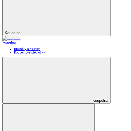
Koupelna
Koupelna
Ručníky a osušky
Koupelnové předložky
Koupelna