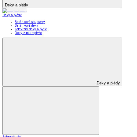
Deky a plédy
Deky a plédy
Beránkové soupravy
Beránkové deky
Televizní deky a pytle
Deky z mikroplyše
Deky a plédy
Zobrazit vše