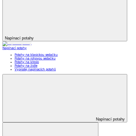
Napínací potahy
Napínací potahy
Potahy na klasickou sedačku
Potahy na rohovou sedačku
Potahy na křeslo
Potahy na židle
Výprodej napínacích potahů
Napínací potahy