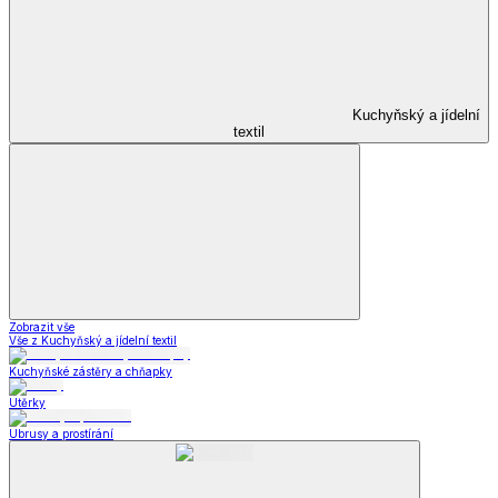
Kuchyňský a jídelní
textil
Zobrazit vše
Vše z Kuchyňský a jídelní textil
Kuchyňské zástěry a chňapky
Utěrky
Ubrusy a prostírání