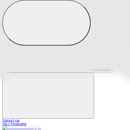
Prostěradla z mikroplyše
Prostěradla froté
Prostěradla jersey
Prostěradla s elastanem
Prostěradla plátěná
Prostěradla nepropustná
Prostěradla dětská
Prostěradla
Zobrazit vše
Vše z Prostěradla