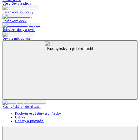
Vše z Deky a plédy
Beránkové soupravy
Beránkové deky
Televizní deky a pytle
Deky z mikroplyše
Kuchyňský a jídelní textil
Kuchyňský a jídelní textil
Kuchyňské zástěry a chňapky
Utěrky
Ubrusy a prostírání