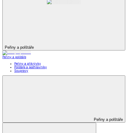
Peřiny a polštáře
Peřiny a polštáře
Peřiny a přikrývky
Polštáře a podhlavníky
Soupravy
Peřiny a polštáře