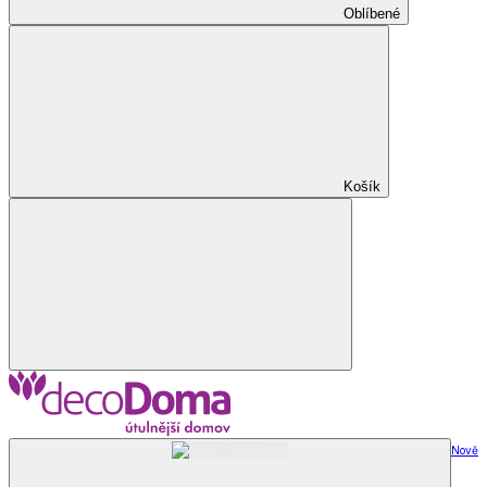
Oblíbené
Košík
Nově