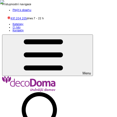
Přístupnostní navigace
Přejít k obsahu
491 204 205
dnes
7
-
22
h
Katalogy
O nás
Kontakty
Menu