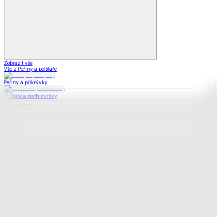
Zobrazit vše
Vše z Peřiny a polštáře
Peřiny a přikrývky
Polštáře a podhlavníky
Soupravy
Prostěradla
Prostěradla