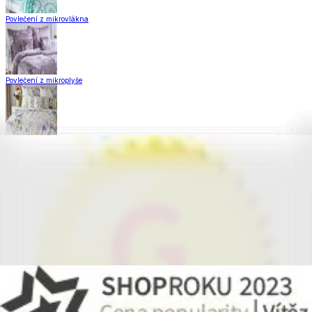
Povlečení z mikrovlákna
Povlečení z mikroplyše
Povlečení Matějovský
Flanelové povlečení
Krepové povlečení