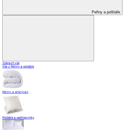
Peřiny a polštáře
Zobrazit vše
Vše z Peřiny a polštáře
Peřiny a přikrývky
Polštáře a podhlavníky