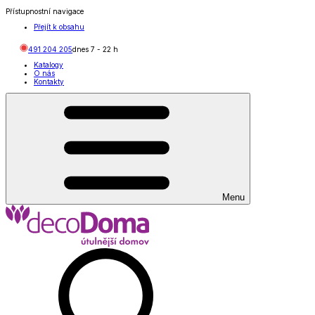
Přístupnostní navigace
Přejít k obsahu
491 204 205
dnes
7
-
22
h
Katalogy
O nás
Kontakty
Menu