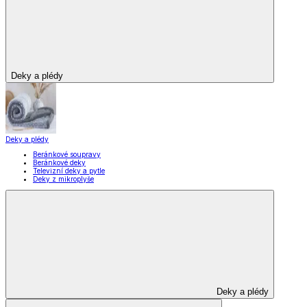
Deky a plédy
Deky a plédy
Beránkové soupravy
Beránkové deky
Televizní deky a pytle
Deky z mikroplyše
Deky a plédy