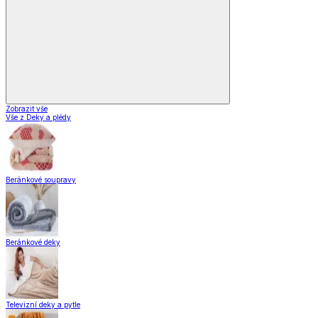
Zobrazit vše
Vše z Deky a plédy
Beránkové soupravy
Beránkové deky
Televizní deky a pytle