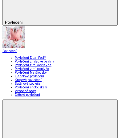
Povlečení
Povlečení
Povlečení Dual Feel®
Povlečení z hladké bavlny
Povlečení z mikrovlákna
Povlečení z mikroplyše
Povlečení Matějovský
Flanelové povlečení
Krepové povlečení
Saténové povlečení
Povlečení s fototiskem
Výhodné sady
Dětské povlečení