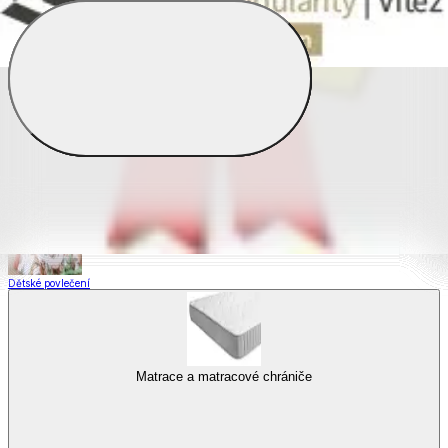
Saténové povlečení
Povlečení s fototiskem
Výhodné sady
Dětské povlečení
Matrace a matracové chrániče