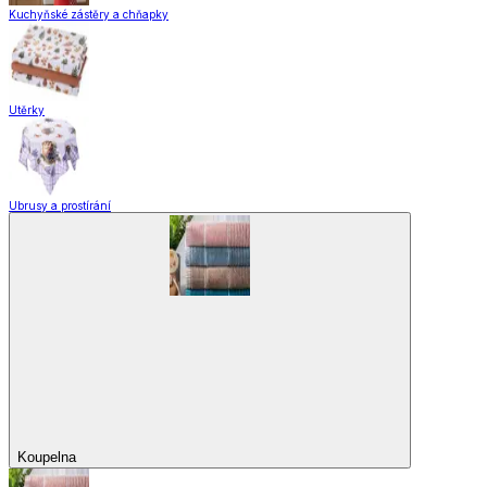
Kuchyňské zástěry a chňapky
Utěrky
Ubrusy a prostírání
Koupelna