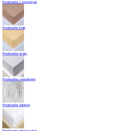
Prostěradla z mikroplyše
Prostěradla froté
Prostěradla jersey
Prostěradla s elastanem
Prostěradla plátěná
Prostěradla nepropustná