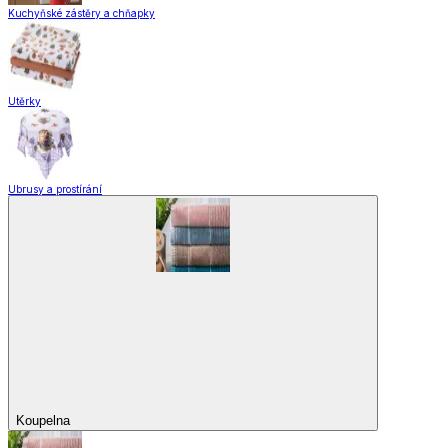
Kuchyňské zástěry a chňapky
Utěrky
Ubrusy a prostírání
Koupelna