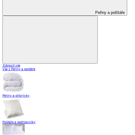
Peřiny a polštáře
Zobrazit vše
Vše z Peřiny a polštáře
Peřiny a přikrývky
Polštáře a podhlavníky