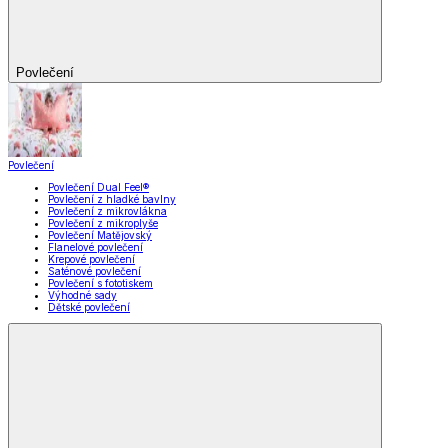
Povlečení
Povlečení
Povlečení Dual Feel®
Povlečení z hladké bavlny
Povlečení z mikrovlákna
Povlečení z mikroplyše
Povlečení Matějovský
Flanelové povlečení
Krepové povlečení
Saténové povlečení
Povlečení s fototiskem
Výhodné sady
Dětské povlečení