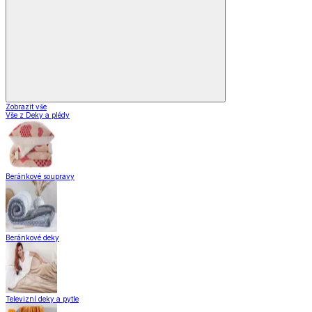
Zobrazit vše
Vše z Deky a plédy
Beránkové soupravy
Beránkové deky
Televizní deky a pytle