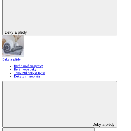
Deky a plédy
Deky a plédy
Beránkové soupravy
Beránkové deky
Televizní deky a pytle
Deky z mikroplyše
Deky a plédy