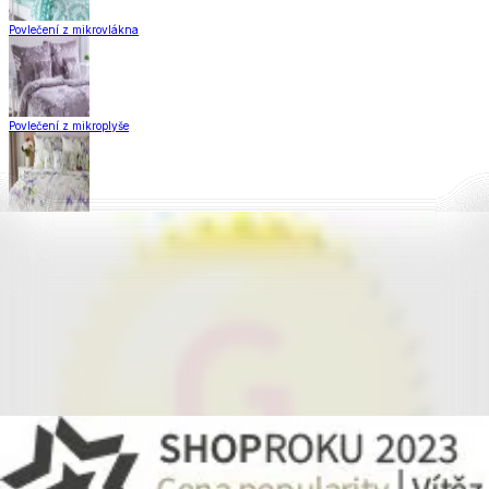
Povlečení z mikrovlákna
Povlečení z mikroplyše
Povlečení Matějovský
Flanelové povlečení
Krepové povlečení