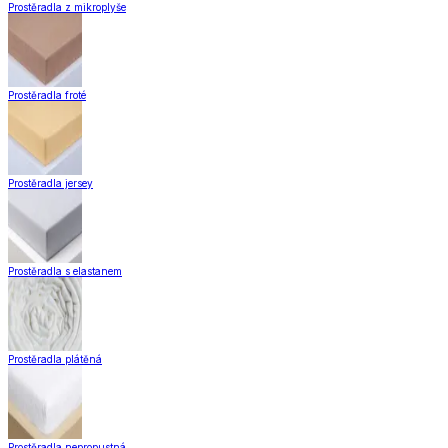
Prostěradla z mikroplyše
Prostěradla froté
Prostěradla jersey
Prostěradla s elastanem
Prostěradla plátěná
Prostěradla nepropustná