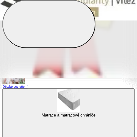
Saténové povlečení
Povlečení s fototiskem
Výhodné sady
Dětské povlečení
Matrace a matracové chrániče