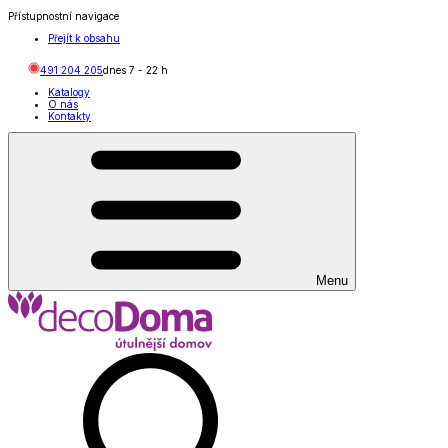
Přístupnostní navigace
Přejít k obsahu
491 204 205
dnes
7
-
22
h
Katalogy
O nás
Kontakty
Menu