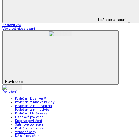
Prostěradla
Zobrazit vše
Vše z Prostěradla
Prostěradla z mikroplyše
Prostěradla froté
Prostěradla jersey
Prostěradla s elastanem
Prostěradla plátěná
Prostěradla nepropustná
Prostěradla dětská
Přehozy na postel
Bytový text