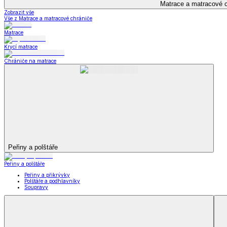
Kuchyňský a jídelní textil
Kuchyňský a jídelní textil
Kuchyňské zástěry a chňapky
Utěrky
Ubrusy a prostírání
Kuchyňský a jídelní tex
Zobrazit vše
Vše z Kuchyňský a jídelní textil
Kuchyňské zástěry a chňapky
Utěrky
Ubrusy a prostírání