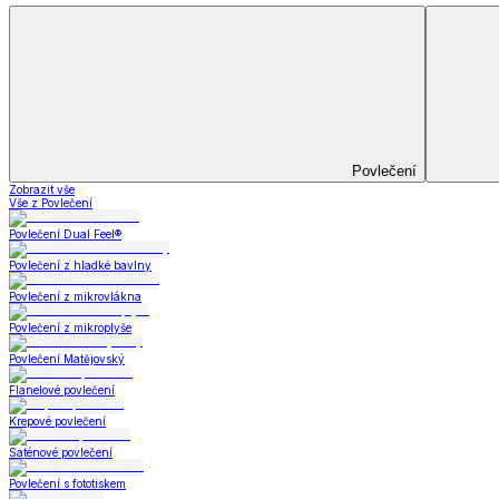
Bytový textil
Bytový textil
Zobrazit vše
Vše z Bytový textil
Deky a plédy
Deky a plédy
Beránkové soupravy
Beránkové deky