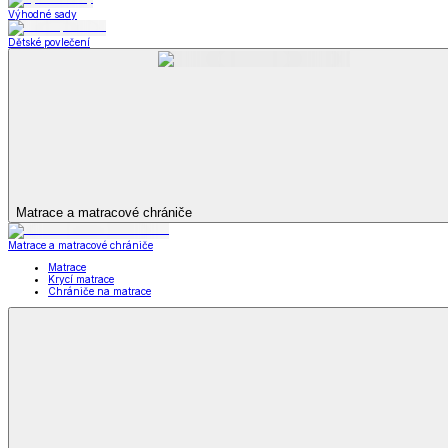
Televizní deky a pytle
Deky z mikroplyše
Deky a plédy
Zobrazit vše
Vše z Deky a plédy
Beránkové soupravy
Beránkové deky
Televizní deky a pytle
Deky z mikroplyše