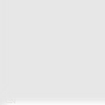
Peřiny a polštáře
Peřiny a polštáře
Peřiny a přikrývky
Polštáře a podhlavníky
Soupravy
Peřiny a polštáře
Zobrazit vše
Vše z Peřiny a polštáře
Peřiny a přikrývky
Polštáře a podhlavníky