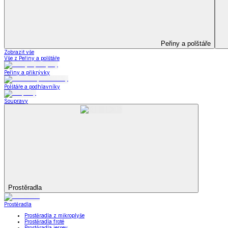
Koupelna
Koupelna
Ručníky a osušky
Koupelnové předložky
Koupelna
Zobrazit vše
Vše z Koupelna
Ručníky a osušky
Koupelnové předložky