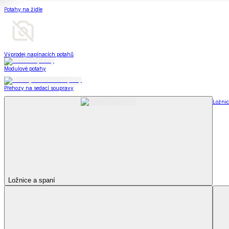
Soupravy
Prostěradla
Prostěradla
Prostěradla z mikroplyše
Prostěradla froté
Prostěradla jersey
Prostěradla s elastanem
Prostěradla plátěná
Prostěradla nepropustná
Prostěradla dětská