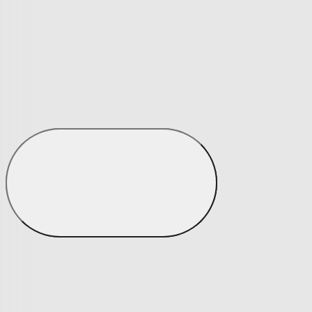
Matrace a matracové chrániče
Matrace a matracové chrániče
Matrace
Krycí matrace
Chrániče na matrace
Matrace a matracové c
Zobrazit vše
Vše z Matrace a matracové chrániče
Matrace
Krycí matrace
Chrániče na matrace