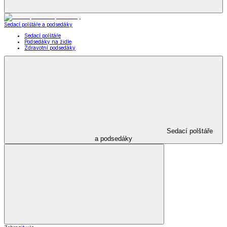
Zobrazit vše
Vše z Příslušenství k obuvi
Vložky do bot
Kabelky, peněženky a doplňky
Kabelky, peněženky a doplňky
Nákupní tašky
Kabelky a peněženky
Kapesníky