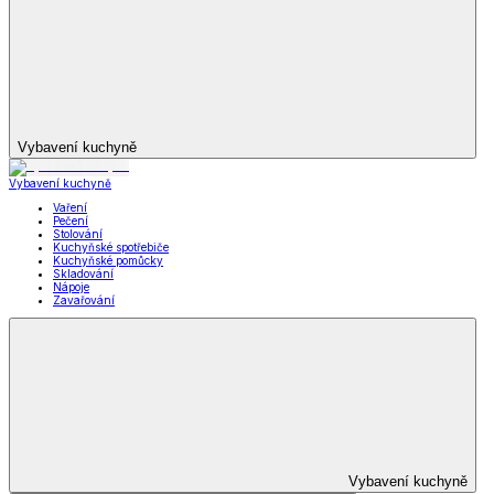
Zobrazit vše
Vše z *decoDoma kolekce
Deky a povlečení Dual Feel®
Beránkové deky a soupravy dD
Ložní povlečení dD
Dekorační povlaky a polštářky dD
Prostěradla dD
Ubrusy a prostírání dD
Stylové doplňky dD
Krása