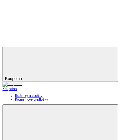
Letní obuv
Zobrazit vše
Vše z Letní obuv
Sandály
Tenisky
Kožené polobotky