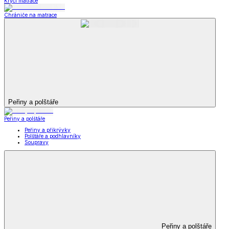
Krycí matrace
Chrániče na matrace
Peřiny a polštáře
Peřiny a polštáře
Peřiny a přikrývky
Polštáře a podhlavníky
Soupravy
Peřiny a polštáře