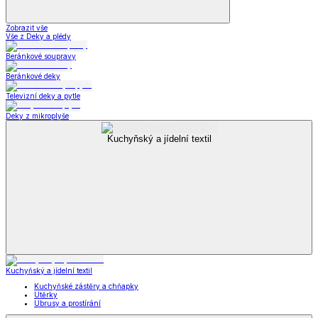
Zobrazit vše
Vše z Deky a plédy
Beránkové soupravy
Beránkové deky
Televizní deky a pytle
Deky z mikroplyše
Kuchyňský a jídelní textil
Kuchyňský a jídelní textil
Kuchyňské zástěry a chňapky
Utěrky
Ubrusy a prostírání