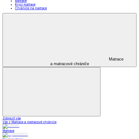
Matrace
Krycí matrace
Chrániče na matrace
Matrace
a matracové chrániče
Zobrazit vše
Vše z Matrace a matracové chrániče
Matrace