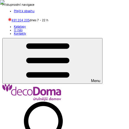
Přístupnostní navigace
Přejít k obsahu
491 204 205
dnes
7
-
22
h
Katalogy
O nás
Kontakty
Menu