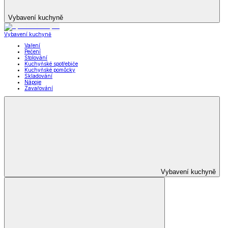
Vybavení kuchyně
Vybavení kuchyně
Vaření
Pečení
Stolování
Kuchyňské spotřebiče
Kuchyňské pomůcky
Skladování
Nápoje
Zavařování
Vybavení kuchyně