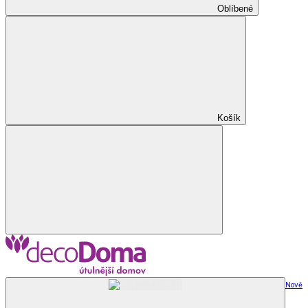
Oblíbené
Košík
Nově