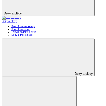
Deky a plédy
Deky a plédy
Beránkové soupravy
Beránkové deky
Televizní deky a pytle
Deky z mikroplyše
Deky a plédy