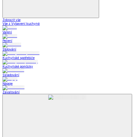
Zobrazit vše
Vše z Vybavení kuchyně
Vaření
Pečení
Stolování
Kuchyňské spotřebiče
Kuchyňské pomůcky
Skladování
Nápoje
Zavařování