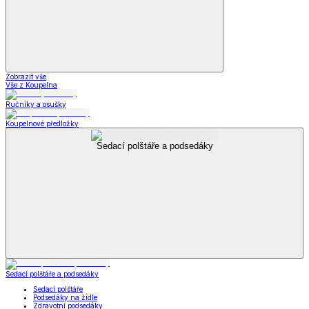
Zobrazit vše
Vše z Koupelna
Ručníky a osušky
Koupelnové předložky
Sedací polštáře a podsedáky
Sedací polštáře a podsedáky
Sedací polštáře
Podsedáky na židle
Zdravotní podsedáky