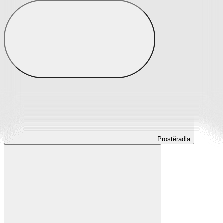
Prostěradla
Prostěradla z mikroplyše
Prostěradla froté
Prostěradla jersey
Prostěradla s elastanem
Prostěradla plátěná
Prostěradla nepropustná
Prostěradla dětská
Prostěradla