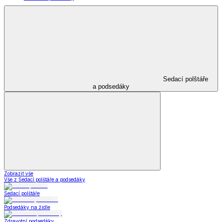
Sedací polštáře
a podsedáky
Zobrazit vše
Vše z Sedací polštáře a podsedáky
Sedací polštáře
Podsedáky na židle
Zdravotní podsedáky