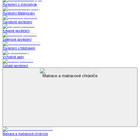
Povlečení z mikroplyše
Povlečení Matějovský
Flanelové povlečení
Krepové povlečení
Saténové povlečení
Povlečení s fototiskem
Výhodné sady
Dětské povlečení
Matrace a matracové chrániče
Matrace a matracové chrániče