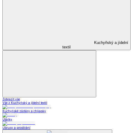
Kuchyňský a jídelní
textil
Zobrazit vše
Vše z Kuchyňský a jídelní textil
Kuchyňské zástěry a chňapky
Utěrky
Ubrusy a prostírání