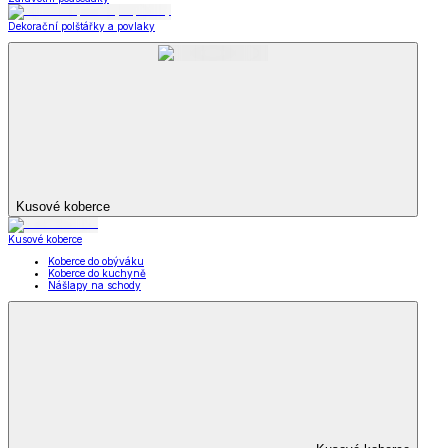
Dekorační polštářky a povlaky
Kusové koberce
Kusové koberce
Koberce do obýváku
Koberce do kuchyně
Nášlapy na schody