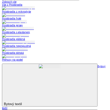
Zobrazit vše
Vše z Prostěradla
Prostěradla z mikroplyše
Prostěradla froté
Prostěradla jersey
Prostěradla s elastanem
Prostěradla plátěná
Prostěradla nepropustná
Prostěradla dětská
Přehozy na postel
Bytový
Bytový textil
textil