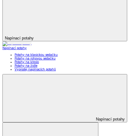
Napínací potahy
Napínací potahy
Potahy na klasickou sedačku
Potahy na rohovou sedačku
Potahy na křeslo
Potahy na židle
Výprodej napínacích potahů
Napínací potahy