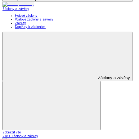
Záclony a závěsy
Hotové záclony
Voálové záclony a závěsy
Závěsy
Doplňky k záclonám
Záclony a závěsy
Zobrazit vše
Vše z Záclony a závěsy