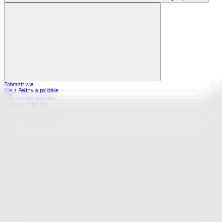
Zobrazit vše
Vše z Peřiny a polštáře
Peřiny a přikrývky
Polštáře a podhlavníky
Soupravy
Prostěradla