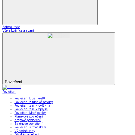
Zobrazit vše
Vše z Ložnice a spaní
Povlečení
Povlečení
Povlečení Dual Feel®
Povlečení z hladké bavlny
Povlečení z mikrovlákna
Povlečení z mikroplyše
Povlečení Matějovský
Flanelové povlečení
Krepové povlečení
Saténové povlečení
Povlečení s fototiskem
Výhodné sady
Dětské povlečení