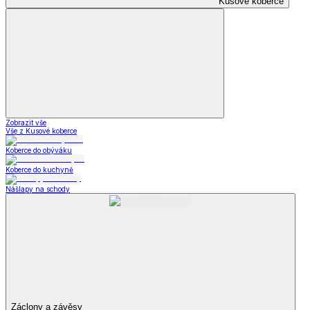
Kusové koberce
Zobrazit vše
Vše z Kusové koberce
Koberce do obýváku
Koberce do kuchyně
Nášlapy na schody
Záclony a závěsy