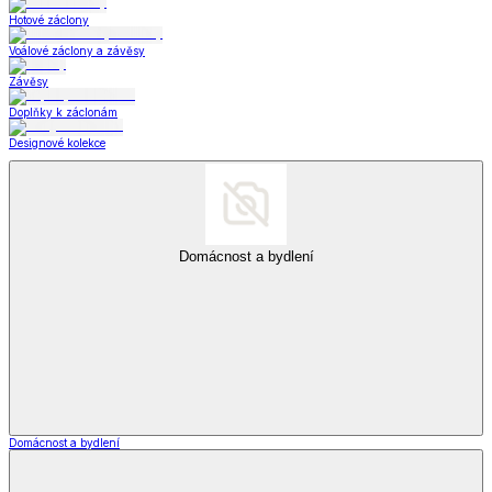
Hotové záclony
Voálové záclony a závěsy
Závěsy
Doplňky k záclonám
Designové kolekce
Domácnost a bydlení
Domácnost a bydlení