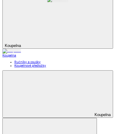
Koupelna
Koupelna
Ručníky a osušky
Koupelnové předložky
Koupelna