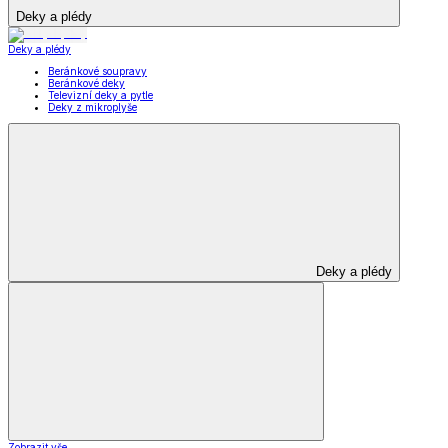
Deky a plédy
Deky a plédy
Beránkové soupravy
Beránkové deky
Televizní deky a pytle
Deky z mikroplyše
Deky a plédy
Zobrazit vše