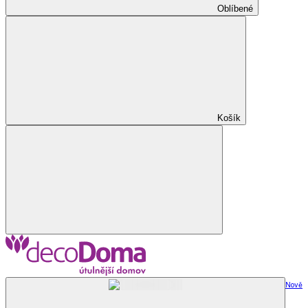
Oblíbené
Košík
Nově