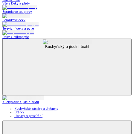
Vše z Deky a plédy
Beránkové soupravy
Beránkové deky
Televizní deky a pytle
Deky z mikroplyše
Kuchyňský a jídelní textil
Kuchyňský a jídelní textil
Kuchyňské zástěry a chňapky
Utěrky
Ubrusy a prostírání