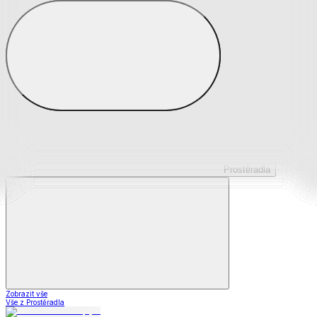
Prostěradla z mikroplyše
Prostěradla froté
Prostěradla jersey
Prostěradla s elastanem
Prostěradla plátěná
Prostěradla nepropustná
Prostěradla dětská
Prostěradla
Zobrazit vše
Vše z Prostěradla