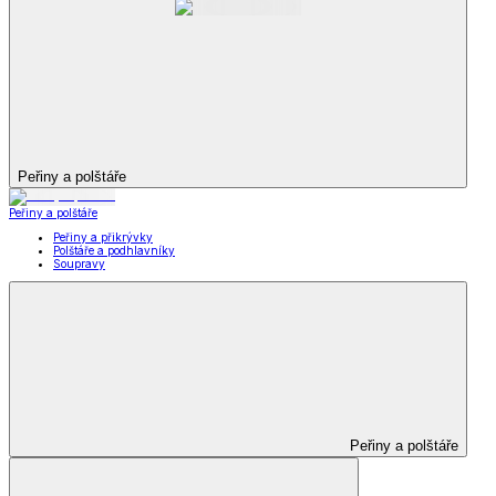
Peřiny a polštáře
Peřiny a polštáře
Peřiny a přikrývky
Polštáře a podhlavníky
Soupravy
Peřiny a polštáře