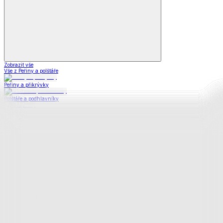
Zobrazit vše
Vše z Peřiny a polštáře
Peřiny a přikrývky
Polštáře a podhlavníky
Soupravy
Prostěradla
Prostěradla