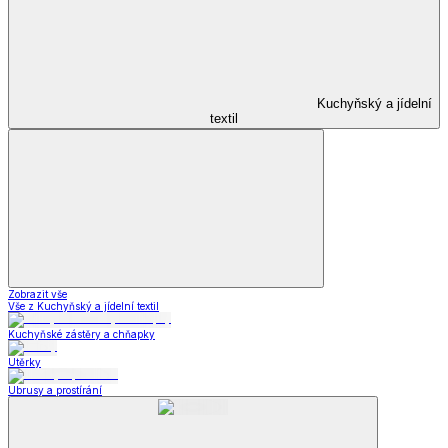
Kuchyňský a jídelní
textil
Zobrazit vše
Vše z Kuchyňský a jídelní textil
Kuchyňské zástěry a chňapky
Utěrky
Ubrusy a prostírání