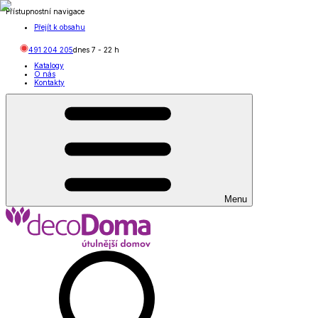
Přístupnostní navigace
Přejít k obsahu
491 204 205
dnes
7
-
22
h
Katalogy
O nás
Kontakty
Menu