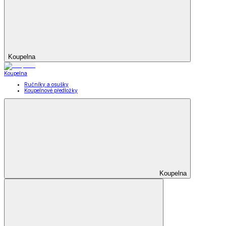
Koupelna
Koupelna
Ručníky a osušky
Koupelnové předložky
Koupelna