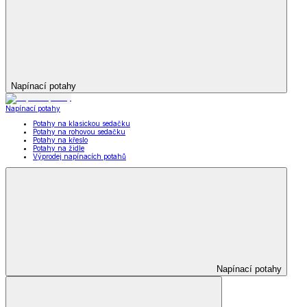
Napínací potahy
Napínací potahy
Potahy na klasickou sedačku
Potahy na rohovou sedačku
Potahy na křeslo
Potahy na židle
Výprodej napínacích potahů
Napínací potahy