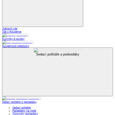
Zobrazit vše
Vše z Koupelna
Ručníky a osušky
Koupelnové předložky
Sedací polštáře a podsedáky
Sedací polštáře a podsedáky
Sedací polštáře
Podsedáky na židle
Zdravotní podsedáky