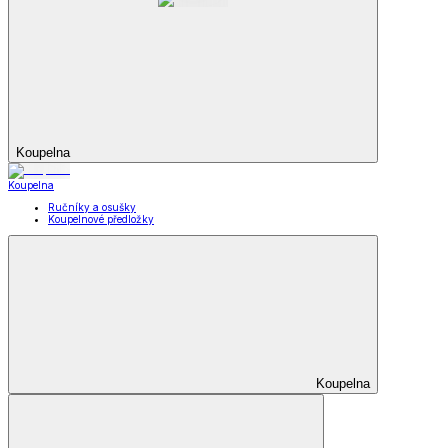
Koupelna
Koupelna
Ručníky a osušky
Koupelnové předložky
Koupelna