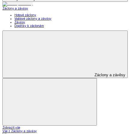
Záclony a závěsy
Hotové záclony
Voálové záclony a závěsy
Závěsy
Doplňky k záclonám
Záclony a závěsy
Zobrazit vše
Vše z Záclony a závěsy