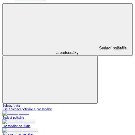
Sedací polštáře
a podsedáky
Zobrazit vše
Vše z Sedací polštáře a podsedáky
Sedací polštáře
Podsedáky na židle
Zdravotní podsedáky