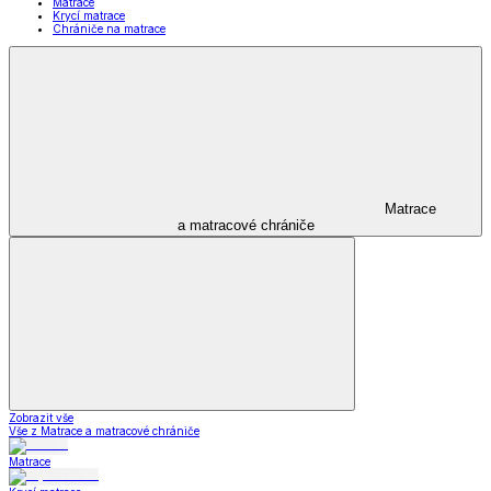
Matrace
Krycí matrace
Chrániče na matrace
Matrace
a matracové chrániče
Zobrazit vše
Vše z Matrace a matracové chrániče
Matrace