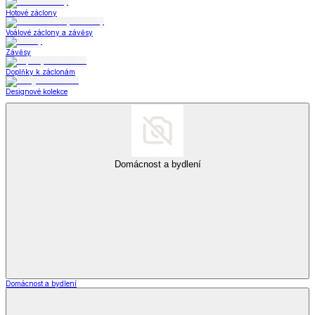
Hotové záclony
Voálové záclony a závěsy
Závěsy
Doplňky k záclonám
Designové kolekce
Domácnost a bydlení
Domácnost a bydlení