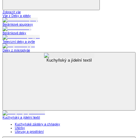
Zobrazit vše
Vše z Deky a plédy
Beránkové soupravy
Beránkové deky
Televizní deky a pytle
Deky z mikroplyše
Kuchyňský a jídelní textil
Kuchyňský a jídelní textil
Kuchyňské zástěry a chňapky
Utěrky
Ubrusy a prostírání