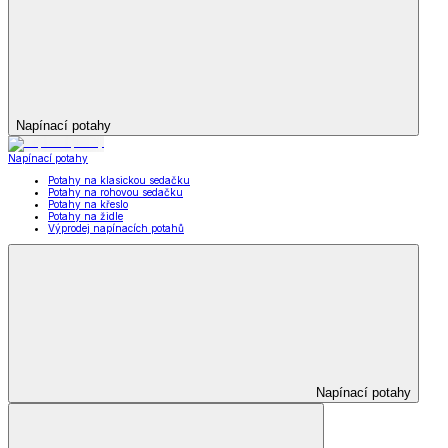
Napínací potahy
Napínací potahy
Potahy na klasickou sedačku
Potahy na rohovou sedačku
Potahy na křeslo
Potahy na židle
Výprodej napínacích potahů
Napínací potahy