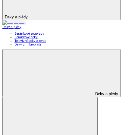
Deky a plédy
Deky a plédy
Beránkové soupravy
Beránkové deky
Televizní deky a pytle
Deky z mikroplyše
Deky a plédy