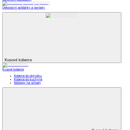
Dekorační polštářky a povlaky
Kusové koberce
Kusové koberce
Koberce do obýváku
Koberce do kuchyně
Nášlapy na schody