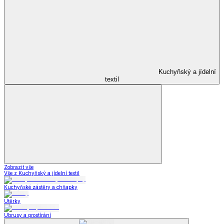
Kuchyňský a jídelní
textil
Zobrazit vše
Vše z Kuchyňský a jídelní textil
Kuchyňské zástěry a chňapky
Utěrky
Ubrusy a prostírání