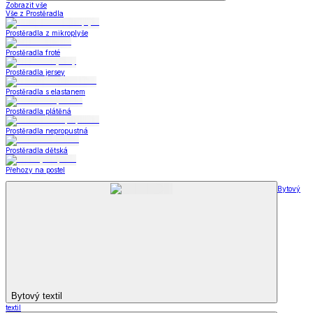
Zobrazit vše
Vše z Prostěradla
Prostěradla z mikroplyše
Prostěradla froté
Prostěradla jersey
Prostěradla s elastanem
Prostěradla plátěná
Prostěradla nepropustná
Prostěradla dětská
Přehozy na postel
Bytový
Bytový textil
textil