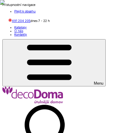
Přístupnostní navigace
Přejít k obsahu
491 204 205
dnes
7
-
22
h
Katalogy
O nás
Kontakty
Menu