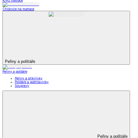
Krycí matrace
Chrániče na matrace
Peřiny a polštáře
Peřiny a polštáře
Peřiny a přikrývky
Polštáře a podhlavníky
Soupravy
Peřiny a polštáře