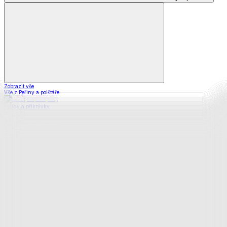
Zobrazit vše
Vše z Peřiny a polštáře
Peřiny a přikrývky
Polštáře a podhlavníky
Soupravy
Prostěradla