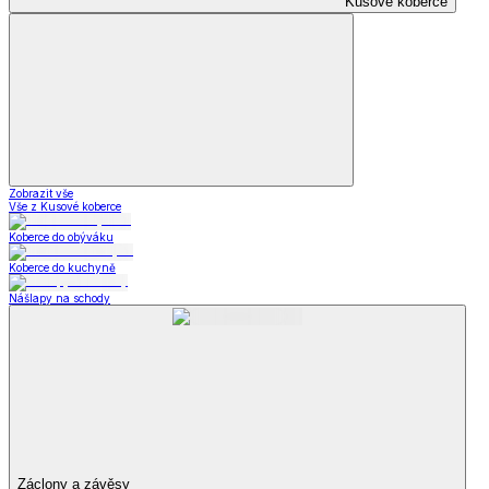
Kusové koberce
Zobrazit vše
Vše z Kusové koberce
Koberce do obýváku
Koberce do kuchyně
Nášlapy na schody
Záclony a závěsy