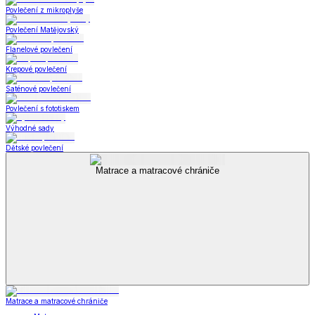
Povlečení z mikroplyše
Povlečení Matějovský
Flanelové povlečení
Krepové povlečení
Saténové povlečení
Povlečení s fototiskem
Výhodné sady
Dětské povlečení
Matrace a matracové chrániče
Matrace a matracové chrániče