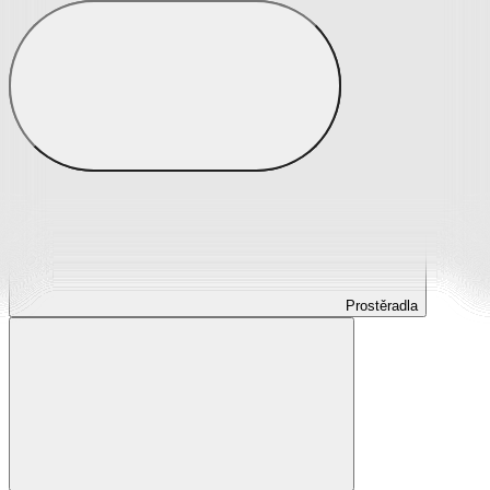
Prostěradla
Prostěradla z mikroplyše
Prostěradla froté
Prostěradla jersey
Prostěradla s elastanem
Prostěradla plátěná
Prostěradla nepropustná
Prostěradla dětská
Prostěradla