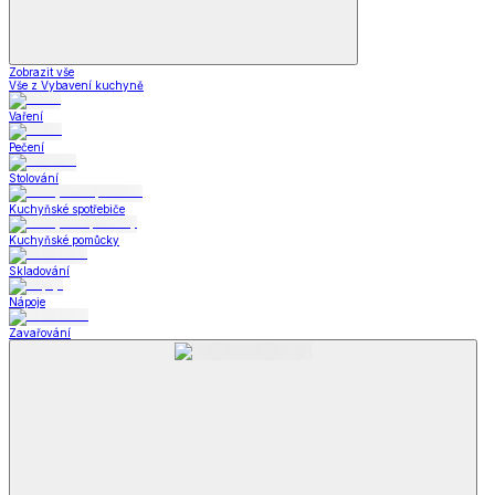
Zobrazit vše
Vše z Vybavení kuchyně
Vaření
Pečení
Stolování
Kuchyňské spotřebiče
Kuchyňské pomůcky
Skladování
Nápoje
Zavařování