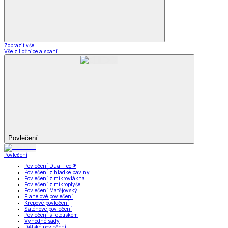
Zobrazit vše
Vše z Ložnice a spaní
Povlečení
Povlečení
Povlečení Dual Feel®
Povlečení z hladké bavlny
Povlečení z mikrovlákna
Povlečení z mikroplyše
Povlečení Matějovský
Flanelové povlečení
Krepové povlečení
Saténové povlečení
Povlečení s fototiskem
Výhodné sady
Dětské povlečení