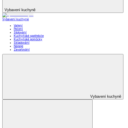
Vybavení kuchyně
Vybavení kuchyně
Vaření
Pečení
Stolování
Kuchyňské spotřebiče
Kuchyňské pomůcky
Skladování
Nápoje
Zavařování
Vybavení kuchyně