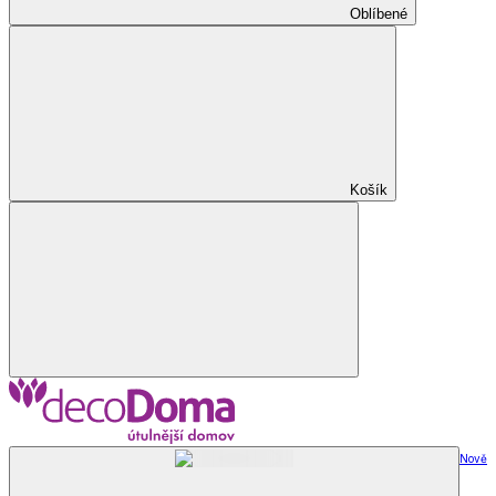
Oblíbené
Košík
Nově