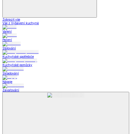
Zobrazit vše
Vše z Vybavení kuchyně
Vaření
Pečení
Stolování
Kuchyňské spotřebiče
Kuchyňské pomůcky
Skladování
Nápoje
Zavařování