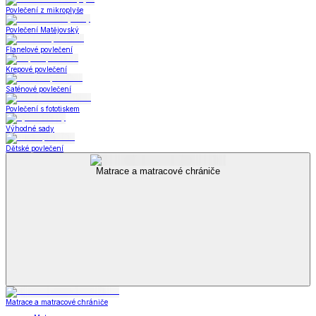
Povlečení z mikroplyše
Povlečení Matějovský
Flanelové povlečení
Krepové povlečení
Saténové povlečení
Povlečení s fototiskem
Výhodné sady
Dětské povlečení
Matrace a matracové chrániče
Matrace a matracové chrániče