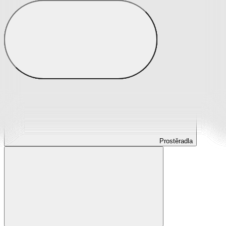
Prostěradla
Prostěradla z mikroplyše
Prostěradla froté
Prostěradla jersey
Prostěradla s elastanem
Prostěradla plátěná
Prostěradla nepropustná
Prostěradla dětská
Prostěradla