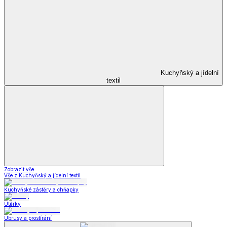
Kuchyňský a jídelní
textil
Zobrazit vše
Vše z Kuchyňský a jídelní textil
Kuchyňské zástěry a chňapky
Utěrky
Ubrusy a prostírání