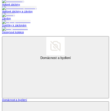
Hotové záclony
Voálové záclony a závěsy
Závěsy
Doplňky k záclonám
Designové kolekce
Domácnost a bydlení
Domácnost a bydlení