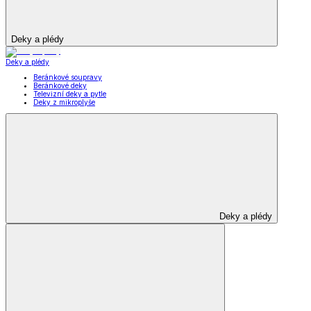
Deky a plédy
Deky a plédy
Beránkové soupravy
Beránkové deky
Televizní deky a pytle
Deky z mikroplyše
Deky a plédy