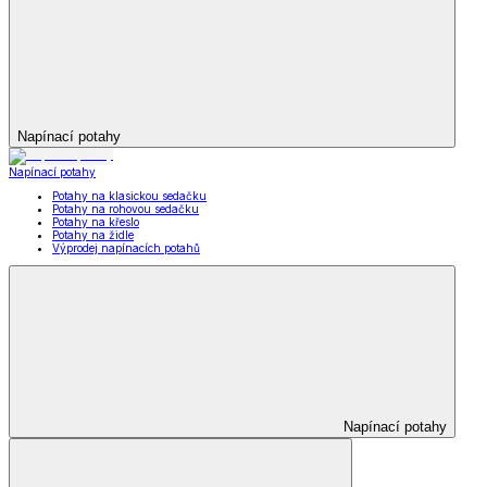
Napínací potahy
Napínací potahy
Potahy na klasickou sedačku
Potahy na rohovou sedačku
Potahy na křeslo
Potahy na židle
Výprodej napínacích potahů
Napínací potahy