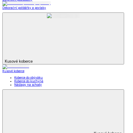
Dekorační polštářky a povlaky
Kusové koberce
Kusové koberce
Koberce do obýváku
Koberce do kuchyně
Nášlapy na schody