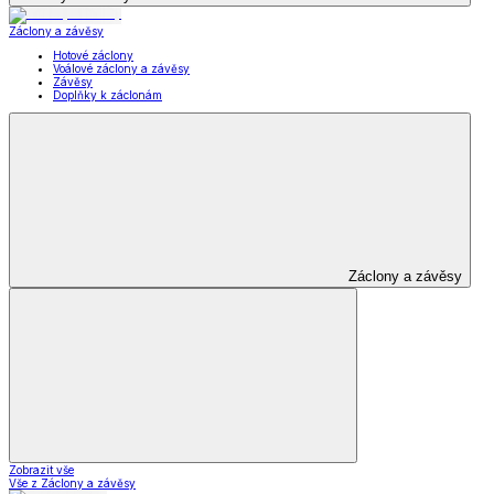
Záclony a závěsy
Hotové záclony
Voálové záclony a závěsy
Závěsy
Doplňky k záclonám
Záclony a závěsy
Zobrazit vše
Vše z Záclony a závěsy