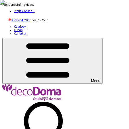
Přístupnostní navigace
Přejít k obsahu
491 204 205
dnes
7
-
22
h
Katalogy
O nás
Kontakty
Menu