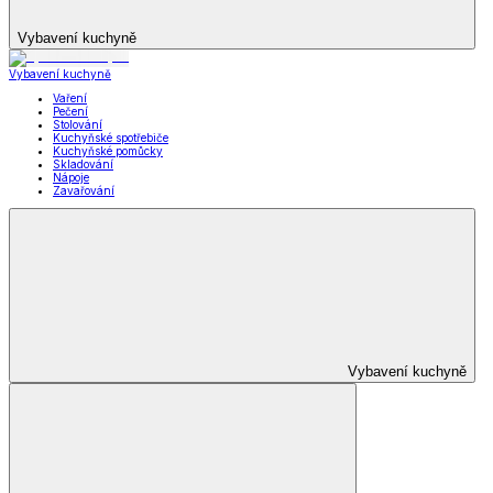
Vybavení kuchyně
Vybavení kuchyně
Vaření
Pečení
Stolování
Kuchyňské spotřebiče
Kuchyňské pomůcky
Skladování
Nápoje
Zavařování
Vybavení kuchyně