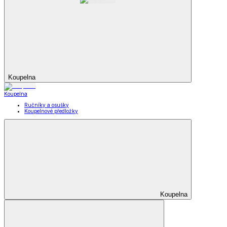
Koupelna
Koupelna
Ručníky a osušky
Koupelnové předložky
Koupelna