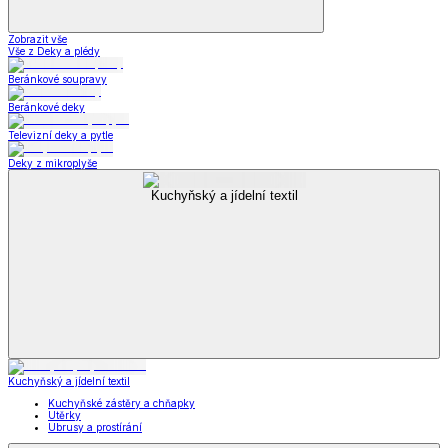
Zobrazit vše
Vše z Deky a plédy
Beránkové soupravy
Beránkové deky
Televizní deky a pytle
Deky z mikroplyše
Kuchyňský a jídelní textil
Kuchyňský a jídelní textil
Kuchyňské zástěry a chňapky
Utěrky
Ubrusy a prostírání