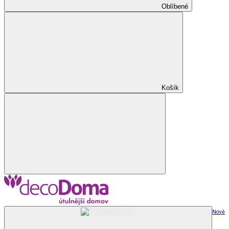
Oblíbené
Košík
Nově