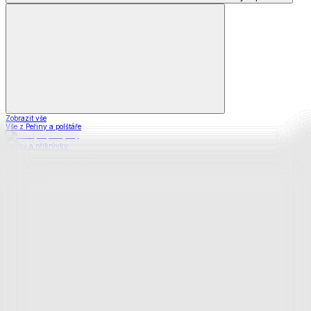
Zobrazit vše
Vše z Peřiny a polštáře
Peřiny a přikrývky
Polštáře a podhlavníky
Soupravy
Prostěradla