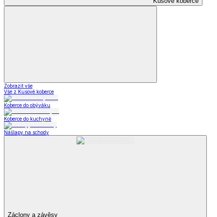
Kusové koberce
Zobrazit vše
Vše z Kusové koberce
Koberce do obýváku
Koberce do kuchyně
Nášlapy na schody
Záclony a závěsy