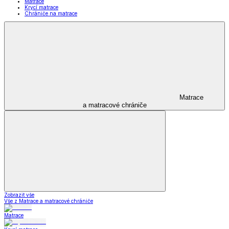
Matrace
Krycí matrace
Chrániče na matrace
Matrace
a matracové chrániče
Zobrazit vše
Vše z Matrace a matracové chrániče
Matrace