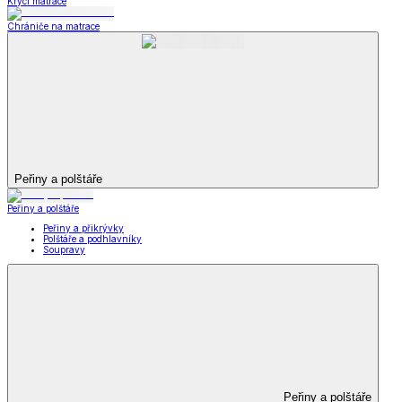
Krycí matrace
Chrániče na matrace
Peřiny a polštáře
Peřiny a polštáře
Peřiny a přikrývky
Polštáře a podhlavníky
Soupravy
Peřiny a polštáře