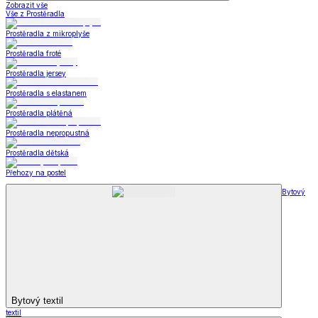
Zobrazit vše
Vše z Prostěradla
Prostěradla z mikroplyše
Prostěradla froté
Prostěradla jersey
Prostěradla s elastanem
Prostěradla plátěná
Prostěradla nepropustná
Prostěradla dětská
Přehozy na postel
Bytový
Bytový textil
textil