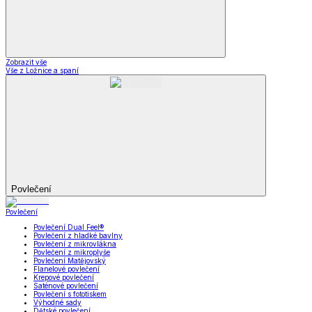
Zobrazit vše
Vše z Ložnice a spaní
Povlečení
Povlečení
Povlečení Dual Feel®
Povlečení z hladké bavlny
Povlečení z mikrovlákna
Povlečení z mikroplyše
Povlečení Matějovský
Flanelové povlečení
Krepové povlečení
Saténové povlečení
Povlečení s fototiskem
Výhodné sady
Dětské povlečení