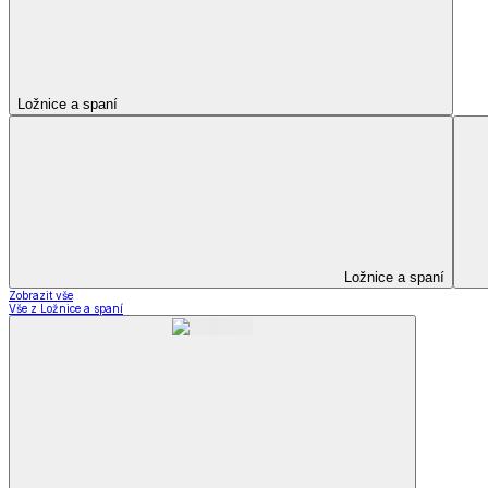
Kuchyňský a jídelní textil
Kuchyňský a jídelní textil
Kuchyňské zástěry a chňapky
Utěrky
Ubrusy a prostírání
Kuchyňský a jídelní tex
Zobrazit vše
Vše z Kuchyňský a jídelní textil
Kuchyňské zástěry a chňapky
Utěrky
Ubrusy a prostírání