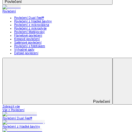
Koupelna
Koupelna
Ručníky a osušky
Koupelnové předložky
Koupelna
Zobrazit vše
Vše z Koupelna
Ručníky a osušky
Koupelnové předložky