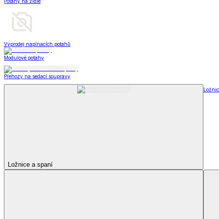
Televizní deky a pytle
Deky z mikroplyše
Deky a plédy
Zobrazit vše
Vše z Deky a plédy
Beránkové soupravy
Beránkové deky
Televizní deky a pytle
Deky z mikroplyše