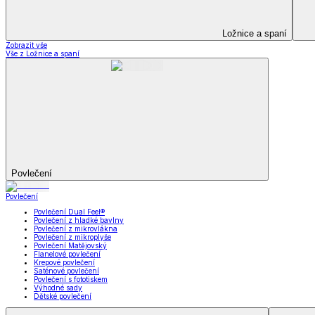
Kuchyňský a jídelní textil
Kuchyňský a jídelní textil
Kuchyňské zástěry a chňapky
Utěrky
Ubrusy a prostírání
Kuchyňský a jídelní tex
Zobrazit vše
Vše z Kuchyňský a jídelní textil
Kuchyňské zástěry a chňapky
Utěrky
Ubrusy a prostírání