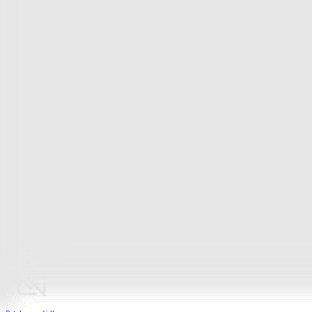
Bytový textil
Bytový textil
Zobrazit vše
Vše z Bytový textil
Deky a plédy
Deky a plédy
Beránkové soupravy
Beránkové deky