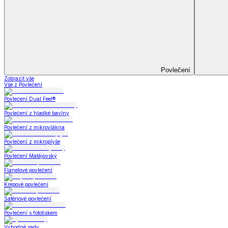
Koupelna
Koupelna
Ručníky a osušky
Koupelnové předložky
Koupelna
Zobrazit vše
Vše z Koupelna
Ručníky a osušky
Koupelnové předložky