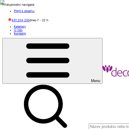
Přístupnostní navigace
Přejít k obsahu
491 204 205
dnes
7
-
22
h
Katalogy
O nás
Kontakty
Menu