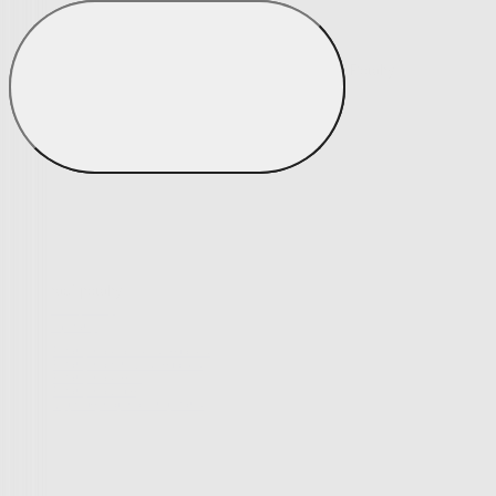
Potahy
Zobrazit vše
Vše z Potahy
Napínací potahy
Napínací potahy
Potahy na klasickou sedačku
Potahy na rohovou sedačku
Potahy na křeslo
Potahy na židle
Výprodej napínacích potahů