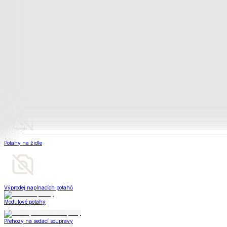
Napínací potahy
Zobrazit vše
Vše z Napínací potahy
Potahy na klasickou sedačku
Potahy na rohovou sedačku
Potahy na křeslo
Potahy na židle
Výprodej napínacích potahů
Modulové potahy
Přehozy na sedací soupravy