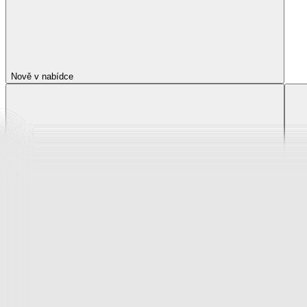
Nově v nabídce
Nově v nabídce
Zobrazit vše
Vše z Nově v nabídce
Novinky z krása a zdraví
Novinky z oblečení, boty a doplňky
Novinky pro děti
Novinky z bytového textilu